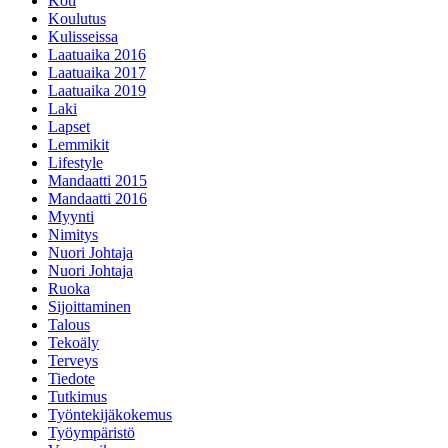
Koti
Koulutus
Kulisseissa
Laatuaika 2016
Laatuaika 2017
Laatuaika 2019
Laki
Lapset
Lemmikit
Lifestyle
Mandaatti 2015
Mandaatti 2016
Myynti
Nimitys
Nuori Johtaja
Nuori Johtaja
Ruoka
Sijoittaminen
Talous
Tekoäly
Terveys
Tiedote
Tutkimus
Työntekijäkokemus
Työympäristö