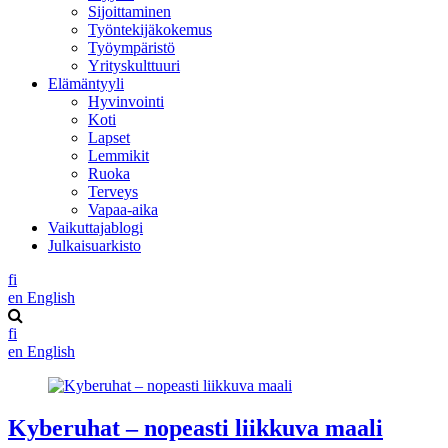
Sijoittaminen
Työntekijäkokemus
Työympäristö
Yrityskulttuuri
Elämäntyyli
Hyvinvointi
Koti
Lapset
Lemmikit
Ruoka
Terveys
Vapaa-aika
Vaikuttajablogi
Julkaisuarkisto
fi
en
English
fi
en
English
Kyberuhat – nopeasti liikkuva maali