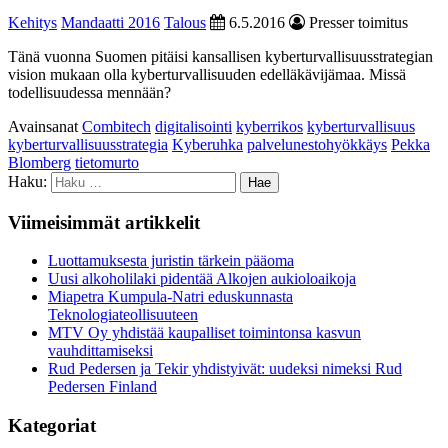
Kehitys
Mandaatti 2016
Talous
6.5.2016
Presser toimitus
Tänä vuonna Suomen pitäisi kansallisen kyberturvallisuusstrategian
vision mukaan olla kyberturvallisuuden edelläkävijämaa. Missä
todellisuudessa mennään?
Avainsanat
Combitech
digitalisointi
kyberrikos
kyberturvallisuus
kyberturvallisuusstrategia
Kyberuhka
palvelunestohyökkäys
Pekka
Blomberg
tietomurto
Haku:
Viimeisimmät artikkelit
Luottamuksesta juristin tärkein pääoma
Uusi alkoholilaki pidentää Alkojen aukioloaikoja
Miapetra Kumpula-Natri eduskunnasta
Teknologiateollisuuteen
MTV Oy yhdistää kaupalliset toimintonsa kasvun
vauhdittamiseksi
Rud Pedersen ja Tekir yhdistyivät: uudeksi nimeksi Rud
Pedersen Finland
Kategoriat