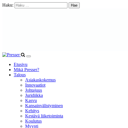
Haku:
Etusivu
Mikä Presser?
Talous
Asiakaskokemus
Innovaatiot
Johtajuus
Juridiikka
Kasvu
Kansainvälistyminen
Kehitys
Kestävä liiketoiminta
Koulutus
Myynti