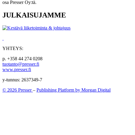
osa Presser Oy:tä.
JULKAISUJAMME
YHTEYS:
p. +358 44 274 0208
tuotanto@presser.fi
www.presser.fi
y-tunnus: 2637349-7
© 2026 Presser
–
Publishing Platform by Morgan Digital