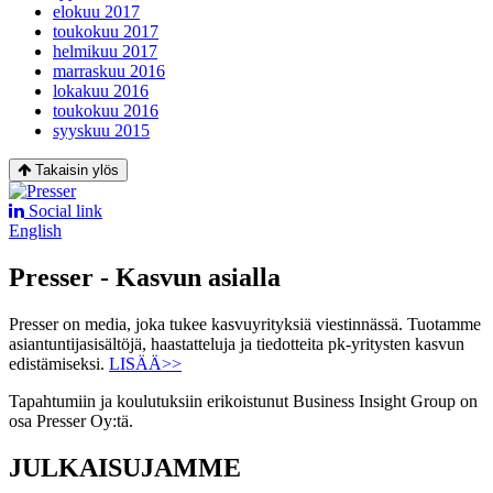
elokuu 2017
toukokuu 2017
helmikuu 2017
marraskuu 2016
lokakuu 2016
toukokuu 2016
syyskuu 2015
Takaisin ylös
Social link
English
Presser - Kasvun asialla
Presser on media, joka tukee kasvuyrityksiä viestinnässä. Tuotamme
asiantuntijasisältöjä, haastatteluja ja tiedotteita pk-yritysten kasvun
edistämiseksi.
LISÄÄ>>
Tapahtumiin ja koulutuksiin erikoistunut Business Insight Group on
osa Presser Oy:tä.
JULKAISUJAMME