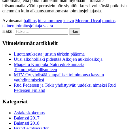
sanomalla, että potkut annettiin liian myöhään – toisaalta
irtisanomalla väärin perustein pörssiyhtiön kurssi voi kärsiä potkuista
enemmän kuin aikaansaamattomasta toimitusjohtajasta.
Avainsanat
hallitus
irtisanominen
kasvu
Mercuri Urval
muutos
tiainen
toimitusjohtaja
vaara
Haku:
Viimeisimmät artikkelit
Luottamuksesta juristin tärkein pääoma
Uusi alkoholilaki pidentää Alkojen aukioloaikoja
Miapetra Kumpula-Natri eduskunnasta
Teknologiateollisuuteen
MTV Oy yhdistää kaupalliset toimintonsa kasvun
vauhdittamiseksi
Rud Pedersen ja Tekir yhdistyivät: uudeksi nimeksi Rud
Pedersen Finland
Kategoriat
Asiakaskokemus
Balanssi 2017
Balanssi 2018
Brand Ambassador