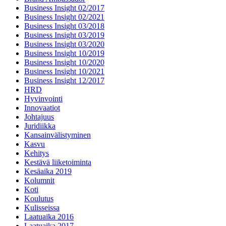
Business Insight 02/2017
Business Insight 02/2021
Business Insight 03/2018
Business Insight 03/2019
Business Insight 03/2020
Business Insight 10/2019
Business Insight 10/2020
Business Insight 10/2021
Business Insight 12/2017
HRD
Hyvinvointi
Innovaatiot
Johtajuus
Juridiikka
Kansainvälistyminen
Kasvu
Kehitys
Kestävä liiketoiminta
Kesäaika 2019
Kolumnit
Koti
Koulutus
Kulisseissa
Laatuaika 2016
Laatuaika 2017