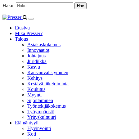
Haku:
Etusivu
Mikä Presser?
Talous
Asiakaskokemus
Innovaatiot
Johtajuus
Juridiikka
Kasvu
Kansainvälistyminen
Kehitys
Kestävä liiketoiminta
Koulutus
Myynti
Sijoittaminen
Työntekijäkokemus
Työympäristö
Yrityskulttuuri
Elämäntyyli
Hyvinvointi
Koti