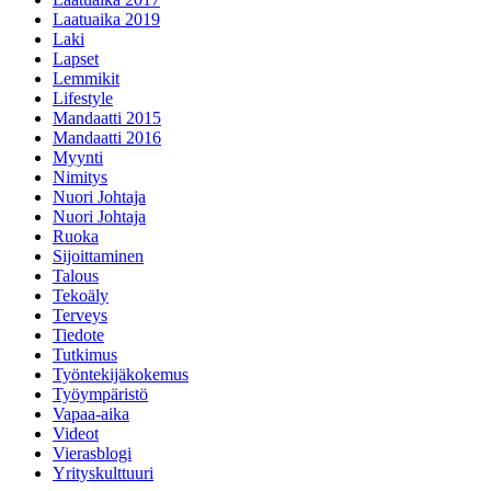
Laatuaika 2019
Laki
Lapset
Lemmikit
Lifestyle
Mandaatti 2015
Mandaatti 2016
Myynti
Nimitys
Nuori Johtaja
Nuori Johtaja
Ruoka
Sijoittaminen
Talous
Tekoäly
Terveys
Tiedote
Tutkimus
Työntekijäkokemus
Työympäristö
Vapaa-aika
Videot
Vierasblogi
Yrityskulttuuri