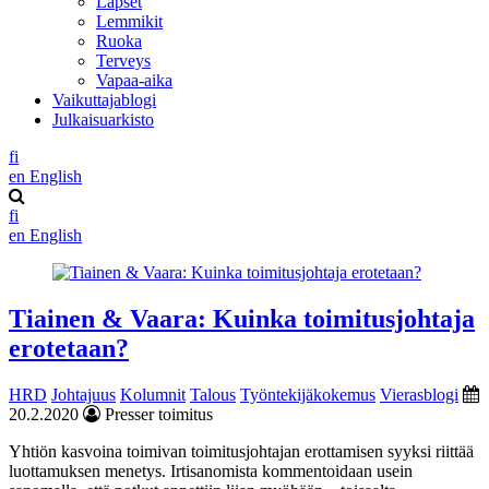
Lapset
Lemmikit
Ruoka
Terveys
Vapaa-aika
Vaikuttajablogi
Julkaisuarkisto
fi
en
English
fi
en
English
Tiainen & Vaara: Kuinka toimitusjohtaja
erotetaan?
HRD
Johtajuus
Kolumnit
Talous
Työntekijäkokemus
Vierasblogi
20.2.2020
Presser toimitus
Yhtiön kasvoina toimivan toimitusjohtajan erottamisen syyksi riittää
luottamuksen menetys. Irtisanomista kommentoidaan usein