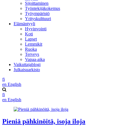
Sijoittaminen
Työntekijäkokemus
Työympäristö
Yrityskulttuuri
Elämäntyyli
Hyvinvointi
Koti
Lapset
Lemmikit
Ruoka
Terveys
Vapaa-aika
Vaikuttajablogi
Julkaisuarkisto
fi
en
English
fi
en
English
Pieniä pähkinöitä, isoja iloja