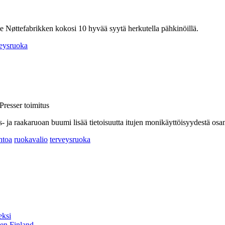
le Nøttefabrikken kokosi 10 hyvää syytä herkutella pähkinöillä.
veysruoka
Presser toimitus
is- ja raakaruoan buumi lisää tietoisuutta itujen monikäyttöisyydestä osan
ntoa
ruokavalio
terveysruoka
eksi
sen Finland