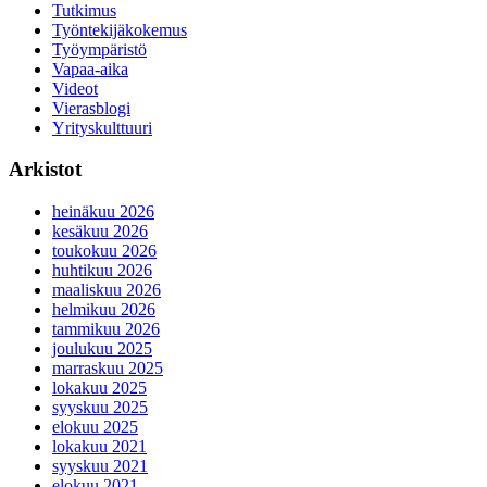
Tutkimus
Työntekijäkokemus
Työympäristö
Vapaa-aika
Videot
Vierasblogi
Yrityskulttuuri
Arkistot
heinäkuu 2026
kesäkuu 2026
toukokuu 2026
huhtikuu 2026
maaliskuu 2026
helmikuu 2026
tammikuu 2026
joulukuu 2025
marraskuu 2025
lokakuu 2025
syyskuu 2025
elokuu 2025
lokakuu 2021
syyskuu 2021
elokuu 2021