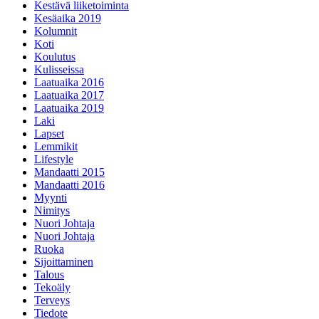
Kestävä liiketoiminta
Kesäaika 2019
Kolumnit
Koti
Koulutus
Kulisseissa
Laatuaika 2016
Laatuaika 2017
Laatuaika 2019
Laki
Lapset
Lemmikit
Lifestyle
Mandaatti 2015
Mandaatti 2016
Myynti
Nimitys
Nuori Johtaja
Nuori Johtaja
Ruoka
Sijoittaminen
Talous
Tekoäly
Terveys
Tiedote