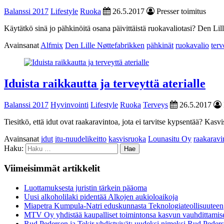
Balanssi 2017
Lifestyle
Ruoka
26.5.2017
Presser toimitus
Käytätkö sinä jo pähkinöitä osana päivittäistä ruokavaliotasi? Den Lil
Avainsanat
Alfmix
Den Lille Nøttefabrikken
pähkinät
ruokavalio
ter
Iduista raikkautta ja terveyttä aterialle
Balanssi 2017
Hyvinvointi
Lifestyle
Ruoka
Terveys
26.5.2017
Tiesitkö, että idut ovat raakaravintoa, jota ei tarvitse kypsentää? Kasv
Avainsanat
idut
itu-nuudelikeitto
kasvisruoka
Lounasitu Oy
raakaravi
Haku:
Viimeisimmät artikkelit
Luottamuksesta juristin tärkein pääoma
Uusi alkoholilaki pidentää Alkojen aukioloaikoja
Miapetra Kumpula-Natri eduskunnasta Teknologiateollisuuteen
MTV Oy yhdistää kaupalliset toimintonsa kasvun vauhdittamis
Rud Pedersen ja Tekir yhdistyivät: uudeksi nimeksi Rud Peder