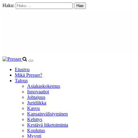
Haku:
Etusivu
Mikä Presser?
Talous
Asiakaskokemus
Innovaatiot
Johtajuus
Juridiikka
Kasvu
Kansainvälistyminen
Kehitys
Kestävä liiketoiminta
Koulutus
Myynti