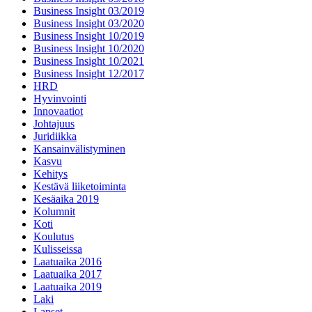
Business Insight 03/2019
Business Insight 03/2020
Business Insight 10/2019
Business Insight 10/2020
Business Insight 10/2021
Business Insight 12/2017
HRD
Hyvinvointi
Innovaatiot
Johtajuus
Juridiikka
Kansainvälistyminen
Kasvu
Kehitys
Kestävä liiketoiminta
Kesäaika 2019
Kolumnit
Koti
Koulutus
Kulisseissa
Laatuaika 2016
Laatuaika 2017
Laatuaika 2019
Laki
Lapset