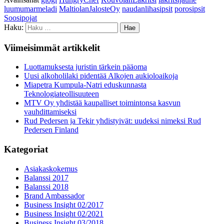
luumumarmeladi
MaltiolanJalosteOy
naudanlihasipsit
porosipsit
Soosipojat
Haku:
Viimeisimmät artikkelit
Luottamuksesta juristin tärkein pääoma
Uusi alkoholilaki pidentää Alkojen aukioloaikoja
Miapetra Kumpula-Natri eduskunnasta
Teknologiateollisuuteen
MTV Oy yhdistää kaupalliset toimintonsa kasvun
vauhdittamiseksi
Rud Pedersen ja Tekir yhdistyivät: uudeksi nimeksi Rud
Pedersen Finland
Kategoriat
Asiakaskokemus
Balanssi 2017
Balanssi 2018
Brand Ambassador
Business Insight 02/2017
Business Insight 02/2021
Business Insight 03/2018