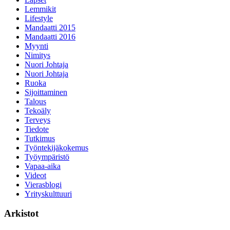
Lemmikit
Lifestyle
Mandaatti 2015
Mandaatti 2016
Myynti
Nimitys
Nuori Johtaja
Nuori Johtaja
Ruoka
Sijoittaminen
Talous
Tekoäly
Terveys
Tiedote
Tutkimus
Työntekijäkokemus
Työympäristö
Vapaa-aika
Videot
Vierasblogi
Yrityskulttuuri
Arkistot