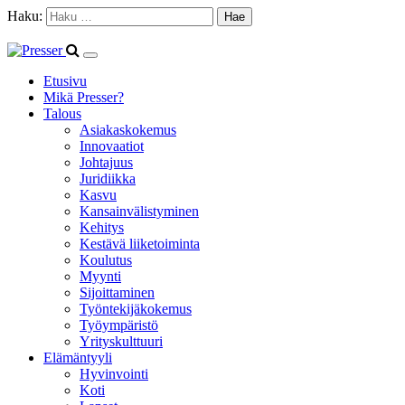
Haku:
Etusivu
Mikä Presser?
Talous
Asiakaskokemus
Innovaatiot
Johtajuus
Juridiikka
Kasvu
Kansainvälistyminen
Kehitys
Kestävä liiketoiminta
Koulutus
Myynti
Sijoittaminen
Työntekijäkokemus
Työympäristö
Yrityskulttuuri
Elämäntyyli
Hyvinvointi
Koti