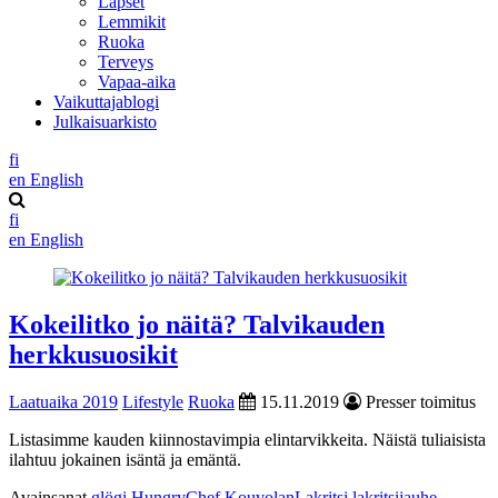
Lapset
Lemmikit
Ruoka
Terveys
Vapaa-aika
Vaikuttajablogi
Julkaisuarkisto
fi
en
English
fi
en
English
Kokeilitko jo näitä? Talvikauden
herkkusuosikit
Laatuaika 2019
Lifestyle
Ruoka
15.11.2019
Presser toimitus
Listasimme kauden kiinnostavimpia elintarvikkeita. Näistä tuliaisista
ilahtuu jokainen isäntä ja emäntä.
Avainsanat
glögi
HungryChef
KouvolanLakritsi
lakritsijauhe