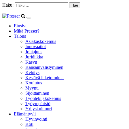
Haku:
Etusivu
Mikä Presser?
Talous
Asiakaskokemus
Innovaatiot
Johtajuus
Juridiikka
Kasvu
Kansainvälistyminen
Kehitys
Kestävä liiketoiminta
Koulutus
Myynti
Sijoittaminen
Työntekijäkokemus
Työympäristö
Yrityskulttuuri
Elämäntyyli
Hyvinvointi
Koti