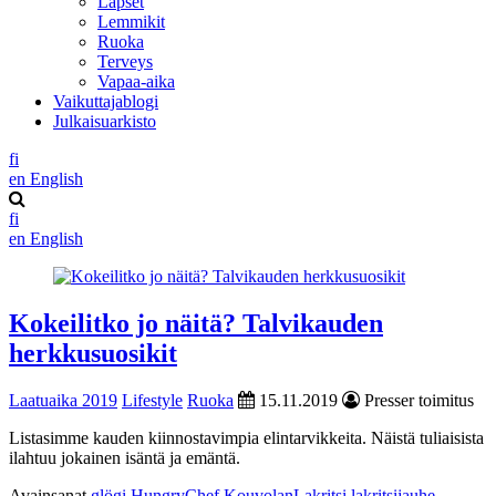
Lapset
Lemmikit
Ruoka
Terveys
Vapaa-aika
Vaikuttajablogi
Julkaisuarkisto
fi
en
English
fi
en
English
Kokeilitko jo näitä? Talvikauden
herkkusuosikit
Laatuaika 2019
Lifestyle
Ruoka
15.11.2019
Presser toimitus
Listasimme kauden kiinnostavimpia elintarvikkeita. Näistä tuliaisista
ilahtuu jokainen isäntä ja emäntä.
Avainsanat
glögi
HungryChef
KouvolanLakritsi
lakritsijauhe