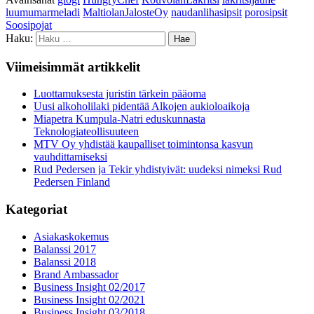
luumumarmeladi
MaltiolanJalosteOy
naudanlihasipsit
porosipsit
Soosipojat
Haku:
Viimeisimmät artikkelit
Luottamuksesta juristin tärkein pääoma
Uusi alkoholilaki pidentää Alkojen aukioloaikoja
Miapetra Kumpula-Natri eduskunnasta
Teknologiateollisuuteen
MTV Oy yhdistää kaupalliset toimintonsa kasvun
vauhdittamiseksi
Rud Pedersen ja Tekir yhdistyivät: uudeksi nimeksi Rud
Pedersen Finland
Kategoriat
Asiakaskokemus
Balanssi 2017
Balanssi 2018
Brand Ambassador
Business Insight 02/2017
Business Insight 02/2021
Business Insight 03/2018