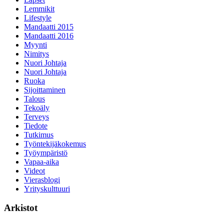
Lemmikit
Lifestyle
Mandaatti 2015
Mandaatti 2016
Myynti
Nimitys
Nuori Johtaja
Nuori Johtaja
Ruoka
Sijoittaminen
Talous
Tekoäly
Terveys
Tiedote
Tutkimus
Työntekijäkokemus
Työympäristö
Vapaa-aika
Videot
Vierasblogi
Yrityskulttuuri
Arkistot