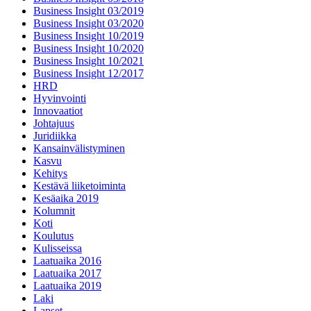
Business Insight 03/2019
Business Insight 03/2020
Business Insight 10/2019
Business Insight 10/2020
Business Insight 10/2021
Business Insight 12/2017
HRD
Hyvinvointi
Innovaatiot
Johtajuus
Juridiikka
Kansainvälistyminen
Kasvu
Kehitys
Kestävä liiketoiminta
Kesäaika 2019
Kolumnit
Koti
Koulutus
Kulisseissa
Laatuaika 2016
Laatuaika 2017
Laatuaika 2019
Laki
Lapset