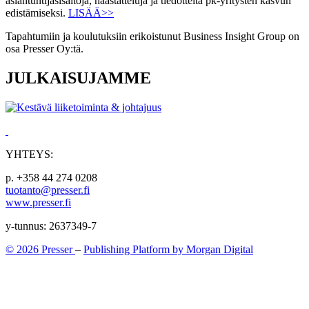
asiantuntijasisältöjä, haastatteluja ja tiedotteita pk-yritysten kasvun
edistämiseksi.
LISÄÄ>>
Tapahtumiin ja koulutuksiin erikoistunut Business Insight Group on
osa Presser Oy:tä.
JULKAISUJAMME
YHTEYS:
p. +358 44 274 0208
tuotanto@presser.fi
www.presser.fi
y-tunnus: 2637349-7
© 2026 Presser
–
Publishing Platform by Morgan Digital