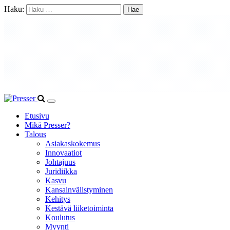
Haku:
Etusivu
Mikä Presser?
Talous
Asiakaskokemus
Innovaatiot
Johtajuus
Juridiikka
Kasvu
Kansainvälistyminen
Kehitys
Kestävä liiketoiminta
Koulutus
Myynti