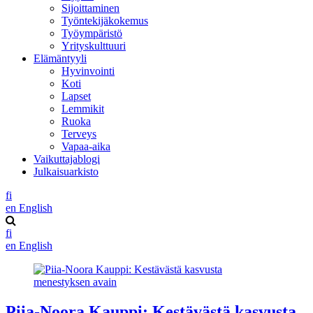
Sijoittaminen
Työntekijäkokemus
Työympäristö
Yrityskulttuuri
Elämäntyyli
Hyvinvointi
Koti
Lapset
Lemmikit
Ruoka
Terveys
Vapaa-aika
Vaikuttajablogi
Julkaisuarkisto
fi
en
English
fi
en
English
Piia-Noora Kauppi: Kestävästä kasvusta