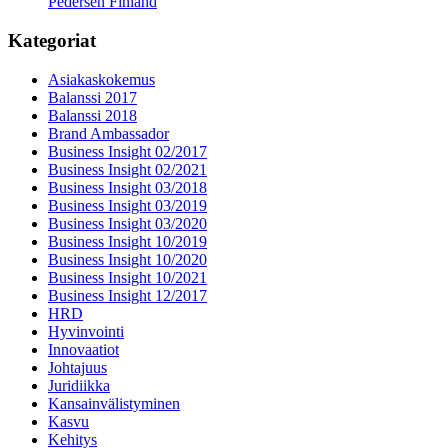
Pedersen Finland
Kategoriat
Asiakaskokemus
Balanssi 2017
Balanssi 2018
Brand Ambassador
Business Insight 02/2017
Business Insight 02/2021
Business Insight 03/2018
Business Insight 03/2019
Business Insight 03/2020
Business Insight 10/2019
Business Insight 10/2020
Business Insight 10/2021
Business Insight 12/2017
HRD
Hyvinvointi
Innovaatiot
Johtajuus
Juridiikka
Kansainvälistyminen
Kasvu
Kehitys