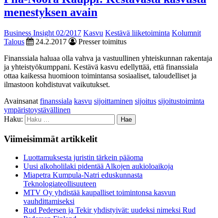
menestyksen avain
Business Insight 02/2017
Kasvu
Kestävä liiketoiminta
Kolumnit
Talous
24.2.2017
Presser toimitus
Finanssiala haluaa olla vahva ja vastuullinen yhteiskunnan rakentaja
ja yhteistyökumppani. Kestävä kasvu edellyttää, että finanssiala
ottaa kaikessa huomioon toimintansa sosiaaliset, taloudelliset ja
ilmastoon kohdistuvat vaikutukset.
Avainsanat
finanssiala
kasvu
sijoittaminen
sijoitus
sijoitustoiminta
ympäristoystävällinen
Haku:
Viimeisimmät artikkelit
Luottamuksesta juristin tärkein pääoma
Uusi alkoholilaki pidentää Alkojen aukioloaikoja
Miapetra Kumpula-Natri eduskunnasta
Teknologiateollisuuteen
MTV Oy yhdistää kaupalliset toimintonsa kasvun
vauhdittamiseksi
Rud Pedersen ja Tekir yhdistyivät: uudeksi nimeksi Rud