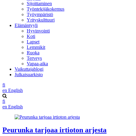
Sijoittaminen
Työntekijäkokemus
Työympäristö
Yrityskulttuuri
Elämäntyyli
Hyvinvointi
Koti
Lapset
Lemmikit
Ruoka
Terveys
Vapaa-aika
Vaikuttajablogi
Julkaisuarkisto
fi
en
English
fi
en
English
Peurunka tarjoaa irtioton arjesta