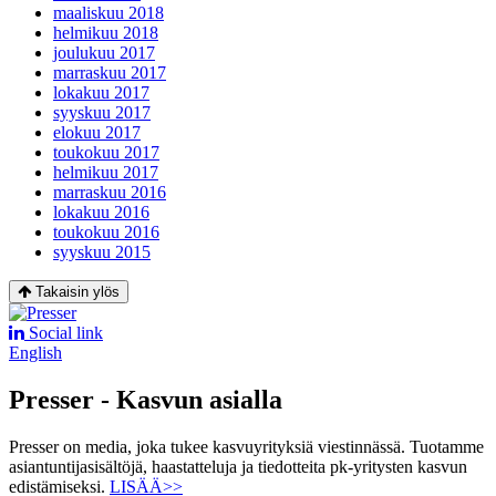
maaliskuu 2018
helmikuu 2018
joulukuu 2017
marraskuu 2017
lokakuu 2017
syyskuu 2017
elokuu 2017
toukokuu 2017
helmikuu 2017
marraskuu 2016
lokakuu 2016
toukokuu 2016
syyskuu 2015
Takaisin ylös
Social link
English
Presser - Kasvun asialla
Presser on media, joka tukee kasvuyrityksiä viestinnässä. Tuotamme
asiantuntijasisältöjä, haastatteluja ja tiedotteita pk-yritysten kasvun
edistämiseksi.
LISÄÄ>>