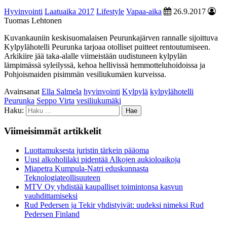
Hyvinvointi
Laatuaika 2017
Lifestyle
Vapaa-aika
26.9.2017
Tuomas Lehtonen
Kuvankauniin keskisuomalaisen Peurunkajärven rannalle sijoittuva
Kylpylähotelli Peurunka tarjoaa otolliset puitteet rentoutumiseen.
Arkikiire jää taka-alalle viimeistään uudistuneen kylpylän
lämpimässä syleilyssä, kehoa hellivissä hemmotteluhoidoissa ja
Pohjoismaiden pisimmän vesiliukumäen kurveissa.
Avainsanat
Ella Salmela
hyvinvointi
Kylpylä
kylpylähotelli
Peurunka
Seppo Virta
vesiliukumäki
Haku:
Viimeisimmät artikkelit
Luottamuksesta juristin tärkein pääoma
Uusi alkoholilaki pidentää Alkojen aukioloaikoja
Miapetra Kumpula-Natri eduskunnasta
Teknologiateollisuuteen
MTV Oy yhdistää kaupalliset toimintonsa kasvun
vauhdittamiseksi
Rud Pedersen ja Tekir yhdistyivät: uudeksi nimeksi Rud
Pedersen Finland