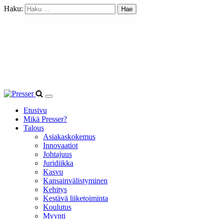
Haku:
Etusivu
Mikä Presser?
Talous
Asiakaskokemus
Innovaatiot
Johtajuus
Juridiikka
Kasvu
Kansainvälistyminen
Kehitys
Kestävä liiketoiminta
Koulutus
Myynti