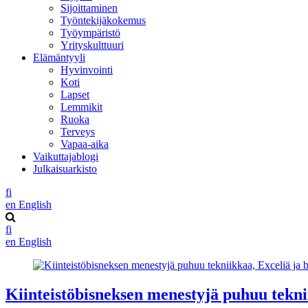
Sijoittaminen
Työntekijäkokemus
Työympäristö
Yrityskulttuuri
Elämäntyyli
Hyvinvointi
Koti
Lapset
Lemmikit
Ruoka
Terveys
Vapaa-aika
Vaikuttajablogi
Julkaisuarkisto
fi
en
English
fi
en
English
Kiinteistöbisneksen menestyjä puhuu tekni