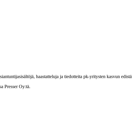
ntuntijasisältöjä, haastatteluja ja tiedotteita pk-yritysten kasvun edist
sa Presser Oy:tä.