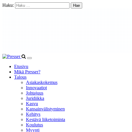
Haku:
Etusivu
Mikä Presser?
Talous
Asiakaskokemus
Innovaatiot
Johtajuus
Juridiikka
Kasvu
Kansainvälistyminen
Kehitys
Kestävä liiketoiminta
Koulutus
Myynti