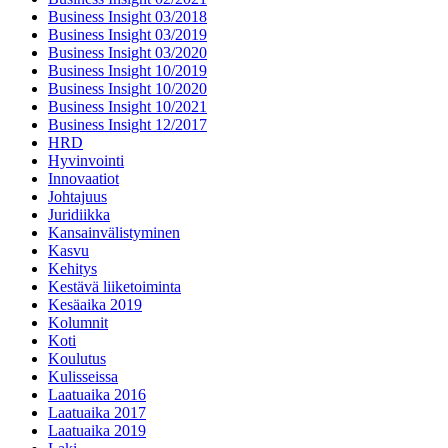
Business Insight 03/2018
Business Insight 03/2019
Business Insight 03/2020
Business Insight 10/2019
Business Insight 10/2020
Business Insight 10/2021
Business Insight 12/2017
HRD
Hyvinvointi
Innovaatiot
Johtajuus
Juridiikka
Kansainvälistyminen
Kasvu
Kehitys
Kestävä liiketoiminta
Kesäaika 2019
Kolumnit
Koti
Koulutus
Kulisseissa
Laatuaika 2016
Laatuaika 2017
Laatuaika 2019