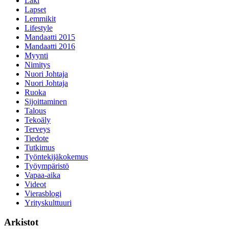
Laki
Lapset
Lemmikit
Lifestyle
Mandaatti 2015
Mandaatti 2016
Myynti
Nimitys
Nuori Johtaja
Nuori Johtaja
Ruoka
Sijoittaminen
Talous
Tekoäly
Terveys
Tiedote
Tutkimus
Työntekijäkokemus
Työympäristö
Vapaa-aika
Videot
Vierasblogi
Yrityskulttuuri
Arkistot