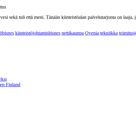
itus
a vesi sekä tuli että meni. Tänään kiinteistöalan palvelutarjonta on laaj
töbisnes
kiinteistöjohtamisbisnes
nettikauppa
Ovenia
tekniikka
toimitus
eksi
sen Finland