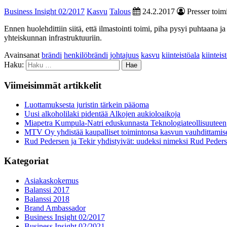
Business Insight 02/2017
Kasvu
Talous
24.2.2017
Presser toim
Ennen huolehdittiin siitä, että ilmastointi toimi, piha pysyi puhtaana j
yhteiskunnan infrastruktuuriin.
Avainsanat
brändi
henkilöbrändi
johtajuus
kasvu
kiinteistöala
kiinteis
Haku:
Viimeisimmät artikkelit
Luottamuksesta juristin tärkein pääoma
Uusi alkoholilaki pidentää Alkojen aukioloaikoja
Miapetra Kumpula-Natri eduskunnasta Teknologiateollisuuteen
MTV Oy yhdistää kaupalliset toimintonsa kasvun vauhdittamis
Rud Pedersen ja Tekir yhdistyivät: uudeksi nimeksi Rud Peder
Kategoriat
Asiakaskokemus
Balanssi 2017
Balanssi 2018
Brand Ambassador
Business Insight 02/2017
Business Insight 02/2021