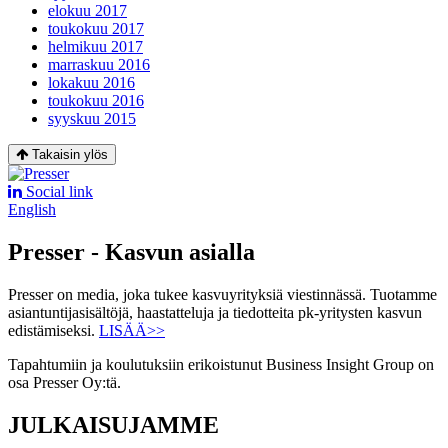
elokuu 2017
toukokuu 2017
helmikuu 2017
marraskuu 2016
lokakuu 2016
toukokuu 2016
syyskuu 2015
Takaisin ylös
Social link
English
Presser - Kasvun asialla
Presser on media, joka tukee kasvuyrityksiä viestinnässä. Tuotamme
asiantuntijasisältöjä, haastatteluja ja tiedotteita pk-yritysten kasvun
edistämiseksi.
LISÄÄ>>
Tapahtumiin ja koulutuksiin erikoistunut Business Insight Group on
osa Presser Oy:tä.
JULKAISUJAMME