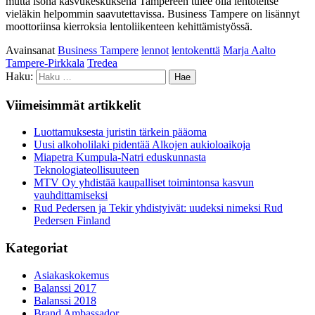
mutta isona kasvukeskuksena Tampereen tulee olla lentoteitse
vieläkin helpommin saavutettavissa. Business Tampere on lisännyt
moottoriinsa kierroksia lentoliikenteen kehittämistyössä.
Avainsanat
Business Tampere
lennot
lentokenttä
Marja Aalto
Tampere-Pirkkala
Tredea
Haku:
Viimeisimmät artikkelit
Luottamuksesta juristin tärkein pääoma
Uusi alkoholilaki pidentää Alkojen aukioloaikoja
Miapetra Kumpula-Natri eduskunnasta
Teknologiateollisuuteen
MTV Oy yhdistää kaupalliset toimintonsa kasvun
vauhdittamiseksi
Rud Pedersen ja Tekir yhdistyivät: uudeksi nimeksi Rud
Pedersen Finland
Kategoriat
Asiakaskokemus
Balanssi 2017
Balanssi 2018
Brand Ambassador