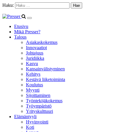
Haku:
Etusivu
Mikä Presser?
Talous
Asiakaskokemus
Innovaatiot
Johtajuus
Juridiikka
Kasvu
Kansainvälistyminen
Kehitys
Kestävä liiketoiminta
Koulutus
Myynti
Sijoittaminen
Työntekijäkokemus
Työympäristö
Yrityskulttuuri
Elämäntyyli
Hyvinvointi
Koti