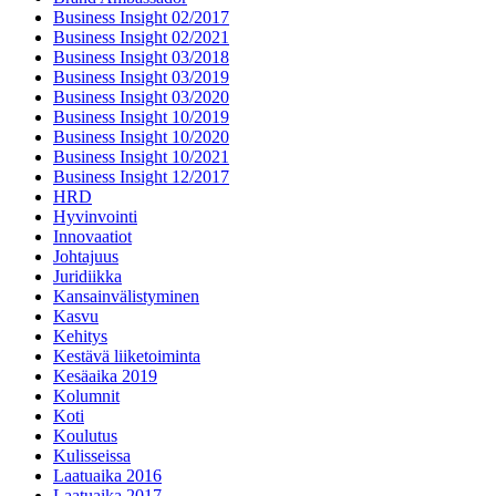
Business Insight 02/2017
Business Insight 02/2021
Business Insight 03/2018
Business Insight 03/2019
Business Insight 03/2020
Business Insight 10/2019
Business Insight 10/2020
Business Insight 10/2021
Business Insight 12/2017
HRD
Hyvinvointi
Innovaatiot
Johtajuus
Juridiikka
Kansainvälistyminen
Kasvu
Kehitys
Kestävä liiketoiminta
Kesäaika 2019
Kolumnit
Koti
Koulutus
Kulisseissa
Laatuaika 2016
Laatuaika 2017