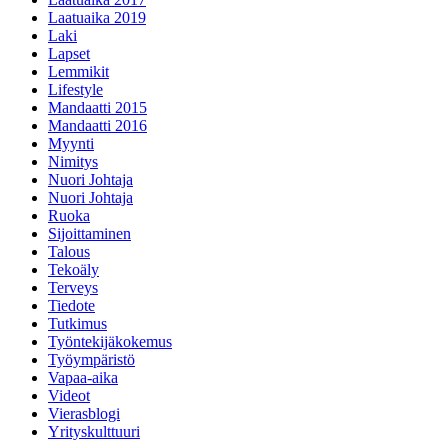
Laatuaika 2019
Laki
Lapset
Lemmikit
Lifestyle
Mandaatti 2015
Mandaatti 2016
Myynti
Nimitys
Nuori Johtaja
Nuori Johtaja
Ruoka
Sijoittaminen
Talous
Tekoäly
Terveys
Tiedote
Tutkimus
Työntekijäkokemus
Työympäristö
Vapaa-aika
Videot
Vierasblogi
Yrityskulttuuri