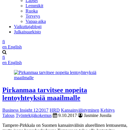
Lapset
Lemmikit
Ruoka
Terveys
Vapaa-aika
Vaikuttajablogi
Julkaisuarkisto
fi
en
English
fi
en
English
Pirkanmaa tarvitsee nopeita
lentoyhteyksiä maailmalle
Business Insight 12/2017
HRD
Kansainvälistyminen
Kehitys
Talous
Työntekijäkokemus
9.10.2017
Jasmine Jussila
Tampere-Pirkkala on Suomen kansainvälisin alueellinen lentoasema,