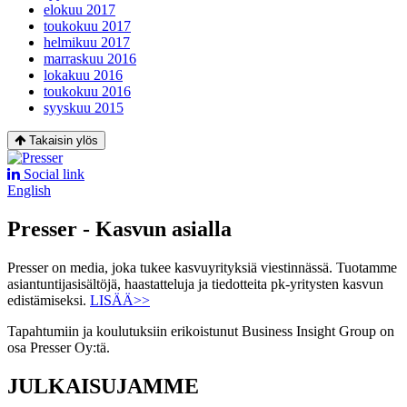
elokuu 2017
toukokuu 2017
helmikuu 2017
marraskuu 2016
lokakuu 2016
toukokuu 2016
syyskuu 2015
Takaisin ylös
Social link
English
Presser - Kasvun asialla
Presser on media, joka tukee kasvuyrityksiä viestinnässä. Tuotamme
asiantuntijasisältöjä, haastatteluja ja tiedotteita pk-yritysten kasvun
edistämiseksi.
LISÄÄ>>
Tapahtumiin ja koulutuksiin erikoistunut Business Insight Group on
osa Presser Oy:tä.
JULKAISUJAMME