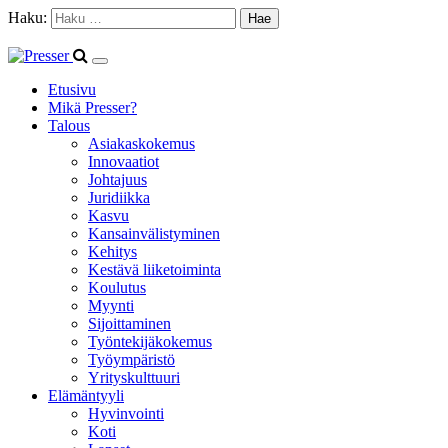
Haku:
Etusivu
Mikä Presser?
Talous
Asiakaskokemus
Innovaatiot
Johtajuus
Juridiikka
Kasvu
Kansainvälistyminen
Kehitys
Kestävä liiketoiminta
Koulutus
Myynti
Sijoittaminen
Työntekijäkokemus
Työympäristö
Yrityskulttuuri
Elämäntyyli
Hyvinvointi
Koti