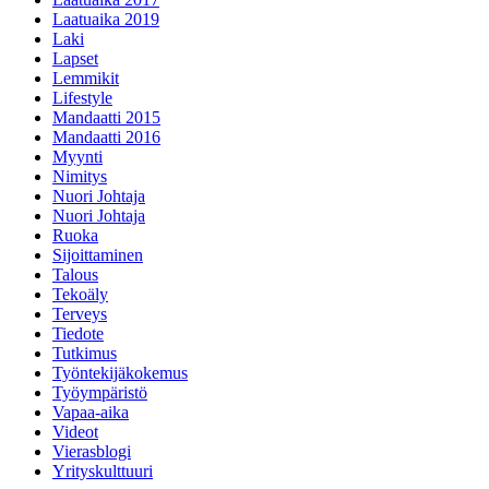
Laatuaika 2019
Laki
Lapset
Lemmikit
Lifestyle
Mandaatti 2015
Mandaatti 2016
Myynti
Nimitys
Nuori Johtaja
Nuori Johtaja
Ruoka
Sijoittaminen
Talous
Tekoäly
Terveys
Tiedote
Tutkimus
Työntekijäkokemus
Työympäristö
Vapaa-aika
Videot
Vierasblogi
Yrityskulttuuri