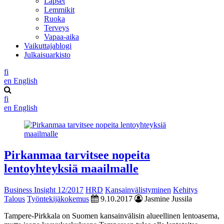
Lapset
Lemmikit
Ruoka
Terveys
Vapaa-aika
Vaikuttajablogi
Julkaisuarkisto
fi
en
English
fi
en
English
Pirkanmaa tarvitsee nopeita
lentoyhteyksiä maailmalle
Business Insight 12/2017
HRD
Kansainvälistyminen
Kehitys
Talous
Työntekijäkokemus
9.10.2017
Jasmine Jussila
Tampere-Pirkkala on Suomen kansainvälisin alueellinen lentoasema,