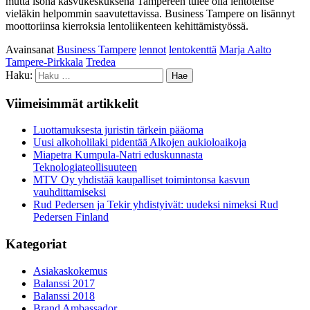
mutta isona kasvukeskuksena Tampereen tulee olla lentoteitse
vieläkin helpommin saavutettavissa. Business Tampere on lisännyt
moottoriinsa kierroksia lentoliikenteen kehittämistyössä.
Avainsanat
Business Tampere
lennot
lentokenttä
Marja Aalto
Tampere-Pirkkala
Tredea
Haku:
Viimeisimmät artikkelit
Luottamuksesta juristin tärkein pääoma
Uusi alkoholilaki pidentää Alkojen aukioloaikoja
Miapetra Kumpula-Natri eduskunnasta
Teknologiateollisuuteen
MTV Oy yhdistää kaupalliset toimintonsa kasvun
vauhdittamiseksi
Rud Pedersen ja Tekir yhdistyivät: uudeksi nimeksi Rud
Pedersen Finland
Kategoriat
Asiakaskokemus
Balanssi 2017
Balanssi 2018
Brand Ambassador