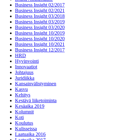
Business Insight 02/2017
Business Insight 02/2021
Business Insight 03/2018
Business Insight 03/2019
Business Insight 03/2020
Business Insight 10/2019
Business Insight 10/2020
Business Insight 10/2021
Business Insight 12/2017
HRD
Hyvinvointi
Innovaatiot
Johtajuus
Juridiikka
Kansainvälistyminen
Kasvu
Kehitys
Kestävä liiketoiminta
Kesäaika 2019
Kolumnit
Koti
Koulutus
Kulisseissa
Laatuaika 2016
Laatuaika 2017