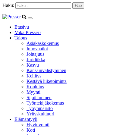
Haku:
Etusivu
Mikä Presser?
Talous
Asiakaskokemus
Innovaatiot
Johtajuus
Juridiikka
Kasvu
Kansainvälistyminen
Kehitys
Kestävä liiketoiminta
Koulutus
Myynti
Sijoittaminen
Työntekijäkokemus
Työympäristö
Yrityskulttuuri
Elämäntyyli
Hyvinvointi
Koti