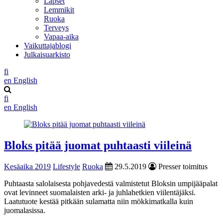
Lapset
Lemmikit
Ruoka
Terveys
Vapaa-aika
Vaikuttajablogi
Julkaisuarkisto
fi
en
English
fi
en
English
Bloks pitää juomat puhtaasti viileinä
Kesäaika 2019
Lifestyle
Ruoka
29.5.2019
Presser toimitus
Puhtaasta salolaisesta pohjavedestä valmistetut Bloksin umpijääpalat
ovat levinneet suomalaisten arki- ja juhlahetkien viilentäjäksi.
Laatutuote kestää pitkään sulamatta niin mökkimatkalla kuin
juomalasissa.