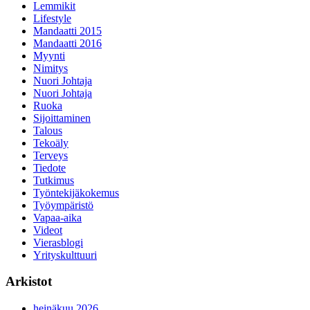
Lemmikit
Lifestyle
Mandaatti 2015
Mandaatti 2016
Myynti
Nimitys
Nuori Johtaja
Nuori Johtaja
Ruoka
Sijoittaminen
Talous
Tekoäly
Terveys
Tiedote
Tutkimus
Työntekijäkokemus
Työympäristö
Vapaa-aika
Videot
Vierasblogi
Yrityskulttuuri
Arkistot
heinäkuu 2026