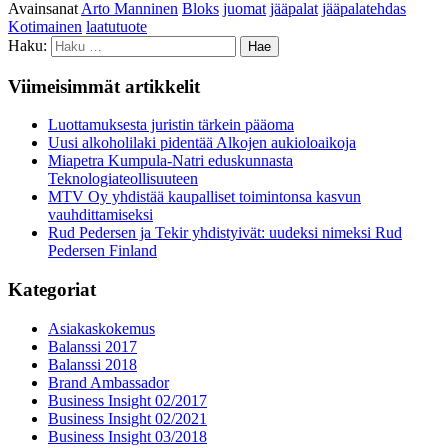
Avainsanat
Arto Manninen
Bloks
juomat
jääpalat
jääpalatehdas
Kotimainen
laatutuote
Haku:
Viimeisimmät artikkelit
Luottamuksesta juristin tärkein pääoma
Uusi alkoholilaki pidentää Alkojen aukioloaikoja
Miapetra Kumpula-Natri eduskunnasta
Teknologiateollisuuteen
MTV Oy yhdistää kaupalliset toimintonsa kasvun
vauhdittamiseksi
Rud Pedersen ja Tekir yhdistyivät: uudeksi nimeksi Rud
Pedersen Finland
Kategoriat
Asiakaskokemus
Balanssi 2017
Balanssi 2018
Brand Ambassador
Business Insight 02/2017
Business Insight 02/2021
Business Insight 03/2018