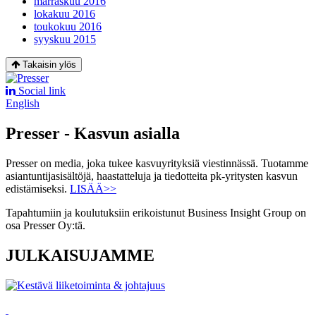
marraskuu 2016
lokakuu 2016
toukokuu 2016
syyskuu 2015
Takaisin ylös
Social link
English
Presser - Kasvun asialla
Presser on media, joka tukee kasvuyrityksiä viestinnässä. Tuotamme
asiantuntijasisältöjä, haastatteluja ja tiedotteita pk-yritysten kasvun
edistämiseksi.
LISÄÄ>>
Tapahtumiin ja koulutuksiin erikoistunut Business Insight Group on
osa Presser Oy:tä.
JULKAISUJAMME