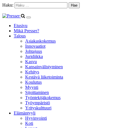
Haku:
Etusivu
Mikä Presser?
Talous
Asiakaskokemus
Innovaatiot
Johtajuus
Juridiikka
Kasvu
Kansainvälistyminen
Kehitys
Kestävä liiketoiminta
Koulutus
Myynti
Sijoittaminen
Työntekijäkokemus
Työympäristö
Yrityskulttuuri
Elämäntyyli
Hyvinvointi
Koti