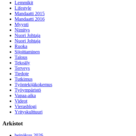
Lemmikit
Lifestyle
Mandaatti 2015
Mandaatti 2016
Myynti
Nimitys
Nuori Johtaja
Nuori Johtaja
Ruoka
Sijoittaminen
Talous
Tekoäly
Terveys
Tiedote
Tutkimus
Työntekijäkokemus
Työympäristö
Vapaa-aika
Videot
Vierasblogi
Yrityskulttuuri
Arkistot
heinäkuu 2026