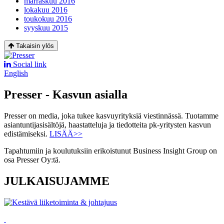
marraskuu 2016
lokakuu 2016
toukokuu 2016
syyskuu 2015
Takaisin ylös
Social link
English
Presser - Kasvun asialla
Presser on media, joka tukee kasvuyrityksiä viestinnässä. Tuotamme
asiantuntijasisältöjä, haastatteluja ja tiedotteita pk-yritysten kasvun
edistämiseksi.
LISÄÄ>>
Tapahtumiin ja koulutuksiin erikoistunut Business Insight Group on
osa Presser Oy:tä.
JULKAISUJAMME