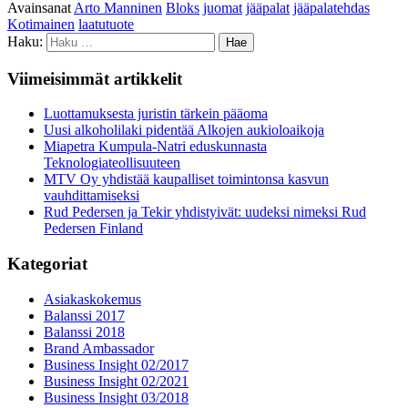
Avainsanat
Arto Manninen
Bloks
juomat
jääpalat
jääpalatehdas
Kotimainen
laatutuote
Haku:
Viimeisimmät artikkelit
Luottamuksesta juristin tärkein pääoma
Uusi alkoholilaki pidentää Alkojen aukioloaikoja
Miapetra Kumpula-Natri eduskunnasta
Teknologiateollisuuteen
MTV Oy yhdistää kaupalliset toimintonsa kasvun
vauhdittamiseksi
Rud Pedersen ja Tekir yhdistyivät: uudeksi nimeksi Rud
Pedersen Finland
Kategoriat
Asiakaskokemus
Balanssi 2017
Balanssi 2018
Brand Ambassador
Business Insight 02/2017
Business Insight 02/2021
Business Insight 03/2018