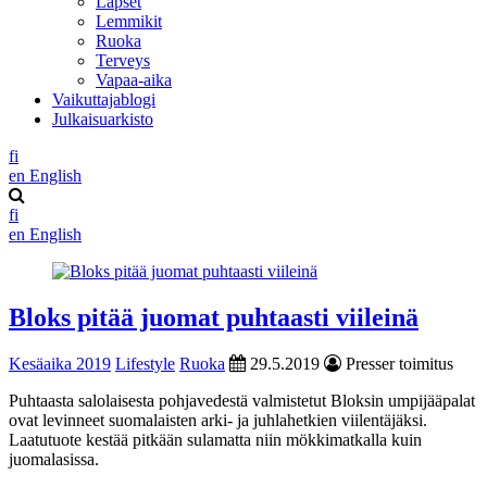
Lapset
Lemmikit
Ruoka
Terveys
Vapaa-aika
Vaikuttajablogi
Julkaisuarkisto
fi
en
English
fi
en
English
Bloks pitää juomat puhtaasti viileinä
Kesäaika 2019
Lifestyle
Ruoka
29.5.2019
Presser toimitus
Puhtaasta salolaisesta pohjavedestä valmistetut Bloksin umpijääpalat
ovat levinneet suomalaisten arki- ja juhlahetkien viilentäjäksi.
Laatutuote kestää pitkään sulamatta niin mökkimatkalla kuin
juomalasissa.