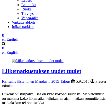
Lapset
Lemmikit
Ruoka
Terveys
Vapaa-aika
Vaikuttajablogi
Julkaisuarkisto
fi
en
English
fi
en
English
Liikematkustuksen uudet tuulet
Kansainvälistyminen
Mandaatti 2015
Talous
5.9.2015
Presser
toimitus
Liikematkustuspalvelussa on kyse kokonaisuudesta. Matkatoimisto
on mukana koko liikematkan elinkaaren ajan, matkan suunnittelusta
matkalaskun tekoon saakka.