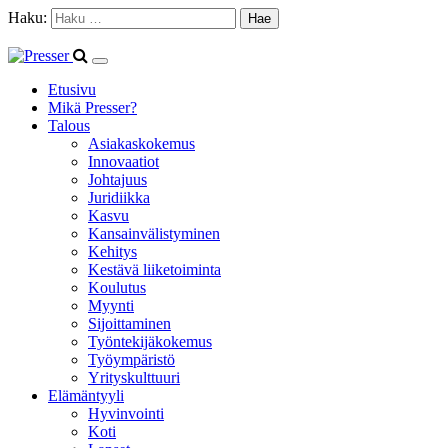
Haku:
Etusivu
Mikä Presser?
Talous
Asiakaskokemus
Innovaatiot
Johtajuus
Juridiikka
Kasvu
Kansainvälistyminen
Kehitys
Kestävä liiketoiminta
Koulutus
Myynti
Sijoittaminen
Työntekijäkokemus
Työympäristö
Yrityskulttuuri
Elämäntyyli
Hyvinvointi
Koti