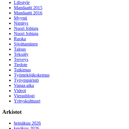
Lifestyle
Mandaatti 2015
Mandaatti 2016
Myynti
Nimitys
Nuori Johtaja
Nuori Johtaja
Ruoka
Sijoittaminen
Talous
Tekoäly
Terveys
Tiedote
Tutkimus
Työntekijäkokemus
Työympäristö
Vapaa-aika
Videot
Vierasblogi
Yrityskulttuuri
Arkistot
heinäkuu 2026
kesäkuu 2026