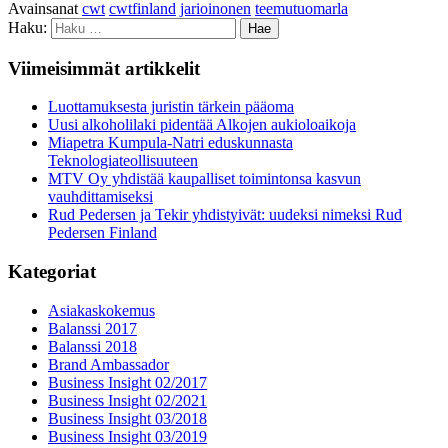
Avainsanat
cwt
cwtfinland
jarioinonen
teemutuomarla
Haku:
Viimeisimmät artikkelit
Luottamuksesta juristin tärkein pääoma
Uusi alkoholilaki pidentää Alkojen aukioloaikoja
Miapetra Kumpula-Natri eduskunnasta
Teknologiateollisuuteen
MTV Oy yhdistää kaupalliset toimintonsa kasvun
vauhdittamiseksi
Rud Pedersen ja Tekir yhdistyivät: uudeksi nimeksi Rud
Pedersen Finland
Kategoriat
Asiakaskokemus
Balanssi 2017
Balanssi 2018
Brand Ambassador
Business Insight 02/2017
Business Insight 02/2021
Business Insight 03/2018
Business Insight 03/2019