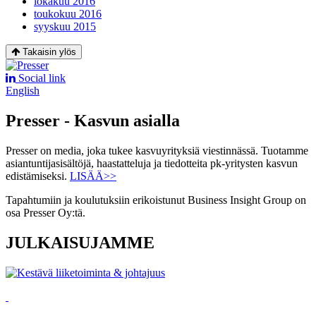
lokakuu 2016
toukokuu 2016
syyskuu 2015
Takaisin ylös
Social link
English
Presser - Kasvun asialla
Presser on media, joka tukee kasvuyrityksiä viestinnässä. Tuotamme
asiantuntijasisältöjä, haastatteluja ja tiedotteita pk-yritysten kasvun
edistämiseksi.
LISÄÄ>>
Tapahtumiin ja koulutuksiin erikoistunut Business Insight Group on
osa Presser Oy:tä.
JULKAISUJAMME