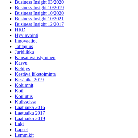
Business Insight 03/2020
Business Insight 10/2019
Business Insight 10/2020
Business Insight 10/2021
Business Insight 12/2017
HRD
Hyvinvointi
Innovaatiot
Johtajuus
Juridiikka
Kansainvälistyminen
Kasvu
Kehitys
Kestävä liiketoiminta
Kesäaika 2019
Kolumnit
Koti
Koulutus
Kulisseissa
Laatuaika 2016
Laatuaika 2017
Laatuaika 2019
Laki
Lapset
Lemmikit