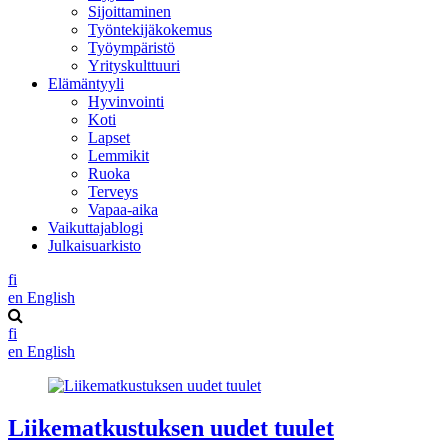
Sijoittaminen
Työntekijäkokemus
Työympäristö
Yrityskulttuuri
Elämäntyyli
Hyvinvointi
Koti
Lapset
Lemmikit
Ruoka
Terveys
Vapaa-aika
Vaikuttajablogi
Julkaisuarkisto
fi
en
English
fi
en
English
Liikematkustuksen uudet tuulet