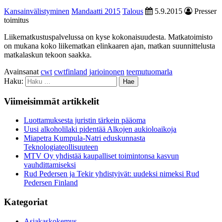
Kansainvälistyminen
Mandaatti 2015
Talous
5.9.2015
Presser
toimitus
Liikematkustuspalvelussa on kyse kokonaisuudesta. Matkatoimisto
on mukana koko liikematkan elinkaaren ajan, matkan suunnittelusta
matkalaskun tekoon saakka.
Avainsanat
cwt
cwtfinland
jarioinonen
teemutuomarla
Haku:
Viimeisimmät artikkelit
Luottamuksesta juristin tärkein pääoma
Uusi alkoholilaki pidentää Alkojen aukioloaikoja
Miapetra Kumpula-Natri eduskunnasta
Teknologiateollisuuteen
MTV Oy yhdistää kaupalliset toimintonsa kasvun
vauhdittamiseksi
Rud Pedersen ja Tekir yhdistyivät: uudeksi nimeksi Rud
Pedersen Finland
Kategoriat
Asiakaskokemus