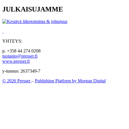
JULKAISUJAMME
YHTEYS:
p. +358 44 274 0208
tuotanto@presser.fi
www.presser.fi
y-tunnus: 2637349-7
© 2026 Presser
–
Publishing Platform by Morgan Digital