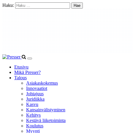
Haku:
Etusivu
Mikä Presser?
Talous
Asiakaskokemus
Innovaatiot
Johtajuus
Juridiikka
Kasvu
Kansainvälistyminen
Kehitys
Kestävä liiketoiminta
Koulutus
Myynti