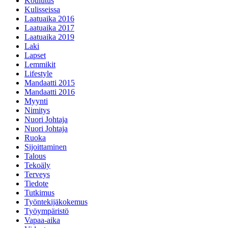
Koulutus
Kulisseissa
Laatuaika 2016
Laatuaika 2017
Laatuaika 2019
Laki
Lapset
Lemmikit
Lifestyle
Mandaatti 2015
Mandaatti 2016
Myynti
Nimitys
Nuori Johtaja
Nuori Johtaja
Ruoka
Sijoittaminen
Talous
Tekoäly
Terveys
Tiedote
Tutkimus
Työntekijäkokemus
Työympäristö
Vapaa-aika