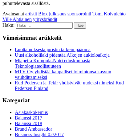
puhuttelevasta sisällöstä.
Avainsanat
artistit
Blox
julkisuus
sponsorointi
Tomi Koivulehto
Ville Ahtiainen
yritysbrändit
Haku:
Viimeisimmät artikkelit
Luottamuksesta juristin tärkein pääoma
Uusi alkoholilaki pidentää Alkojen aukioloaikoja
Miapetra Kumpula-Natri eduskunnasta
Teknologiateollisuuteen
MTV Oy yhdistää kaupalliset toimintonsa kasvun
vauhdittamiseksi
Rud Pedersen ja Tekir yhdistyivät: uudeksi nimeksi Rud
Pedersen Finland
Kategoriat
Asiakaskokemus
Balanssi 2017
Balanssi 2018
Brand Ambassador
Business Insight 02/2017