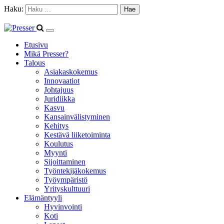
Haku:
Etusivu
Mikä Presser?
Talous
Asiakaskokemus
Innovaatiot
Johtajuus
Juridiikka
Kasvu
Kansainvälistyminen
Kehitys
Kestävä liiketoiminta
Koulutus
Myynti
Sijoittaminen
Työntekijäkokemus
Työympäristö
Yrityskulttuuri
Elämäntyyli
Hyvinvointi
Koti