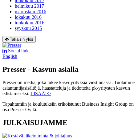
toukokuu 2017
helmikuu 2017
marraskuu 2016
lokakuu 2016
toukokuu 2016
syyskuu 2015
Takaisin ylös
Social link
English
Presser - Kasvun asialla
Presser on media, joka tukee kasvuyrityksiä viestinnässä. Tuotamme
asiantuntijasisältöjä, haastatteluja ja tiedotteita pk-yritysten kasvun
edistämiseksi.
LISÄÄ>>
Tapahtumiin ja koulutuksiin erikoistunut Business Insight Group on
osa Presser Oy:tä.
JULKAISUJAMME