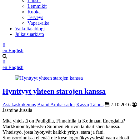
Lapset
Lemmikit
Ruoka
Terveys
Vapaa-aika
Vaikuttajablogi
Julkaisuarkisto
fi
en
English
fi
en
English
Hynttyyt yhteen starojen kanssa
Asiakaskokemus
Brand Ambassador
Kasvu
Talous
7.10.2016
Jasmine Jussila
Mitä yhteistä on Pauligilla, Finnairilla ja Kotimaan Energialla?
Markkinointiyhteistyö Suomen eturivin tähtiartistien kanssa.
Yhteistyö, josta hyötyvät kaikki: yritys, stara ja fani.
Sponsoroinnissa ei enää ole kyse logonäkyvyydestä vaan aidosti