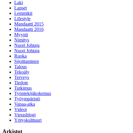
Laki
Lapset
Lemmikit
Lifestyle
Mandaatti 2015
Mandaatti 2016
Myynti
Nimitys
Nuori Johtaja
Nuori Johtaja
Ruoka
Sijoittaminen
Talous
Tekoäly
Terveys
Tiedote
Tutkimus
Työntekijäkokemus
Työympäristö
Vapaa-aika
Videot
Vierasblogi
Yrityskulttuuri
Arkistot