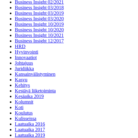
Business Insight 02/2021
Business Insight 03/2018
Business Insight 03/2019
Business Insight 03/2020
Business Insight 10/2019
Business Insight 10/2020
Business Insight 10/2021
Business Insight 12/2017
HRD
Hyvinvointi
Innovaatiot
Johtajuus
Juridiikka
Kansainvälistyminen
Kasvu
Kehitys
Kestävä liiketoiminta
Kesäaika 2019
Kolumnit
Koti
Koulutus
Kulisseissa
Laatuaika 2016
Laatuaika 2017
Laatuaika 2019