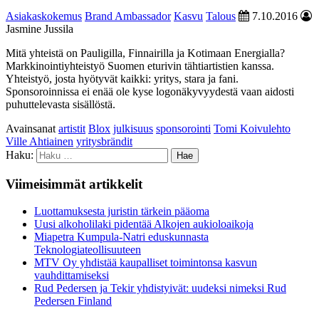
Asiakaskokemus
Brand Ambassador
Kasvu
Talous
7.10.2016
Jasmine Jussila
Mitä yhteistä on Pauligilla, Finnairilla ja Kotimaan Energialla?
Markkinointiyhteistyö Suomen eturivin tähtiartistien kanssa.
Yhteistyö, josta hyötyvät kaikki: yritys, stara ja fani.
Sponsoroinnissa ei enää ole kyse logonäkyvyydestä vaan aidosti
puhuttelevasta sisällöstä.
Avainsanat
artistit
Blox
julkisuus
sponsorointi
Tomi Koivulehto
Ville Ahtiainen
yritysbrändit
Haku:
Viimeisimmät artikkelit
Luottamuksesta juristin tärkein pääoma
Uusi alkoholilaki pidentää Alkojen aukioloaikoja
Miapetra Kumpula-Natri eduskunnasta
Teknologiateollisuuteen
MTV Oy yhdistää kaupalliset toimintonsa kasvun
vauhdittamiseksi
Rud Pedersen ja Tekir yhdistyivät: uudeksi nimeksi Rud
Pedersen Finland