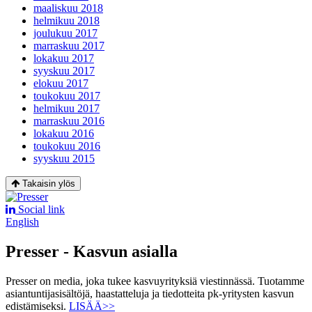
maaliskuu 2018
helmikuu 2018
joulukuu 2017
marraskuu 2017
lokakuu 2017
syyskuu 2017
elokuu 2017
toukokuu 2017
helmikuu 2017
marraskuu 2016
lokakuu 2016
toukokuu 2016
syyskuu 2015
Takaisin ylös
Social link
English
Presser - Kasvun asialla
Presser on media, joka tukee kasvuyrityksiä viestinnässä. Tuotamme
asiantuntijasisältöjä, haastatteluja ja tiedotteita pk-yritysten kasvun
edistämiseksi.
LISÄÄ>>