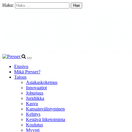
Haku:
Etusivu
Mikä Presser?
Talous
Asiakaskokemus
Innovaatiot
Johtajuus
Juridiikka
Kasvu
Kansainvälistyminen
Kehitys
Kestävä liiketoiminta
Koulutus
Myynti