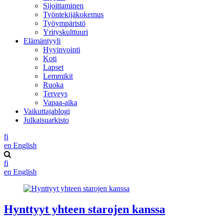
Sijoittaminen
Työntekijäkokemus
Työympäristö
Yrityskulttuuri
Elämäntyyli
Hyvinvointi
Koti
Lapset
Lemmikit
Ruoka
Terveys
Vapaa-aika
Vaikuttajablogi
Julkaisuarkisto
fi
en
English
fi
en
English
Hynttyyt yhteen starojen kanssa