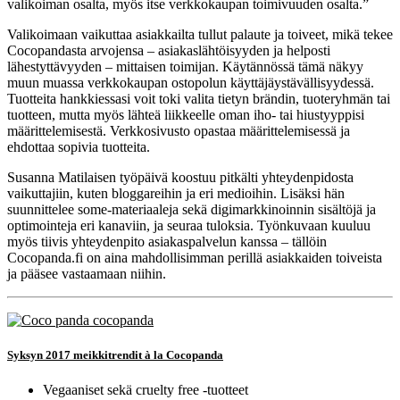
valikoiman osalta, myös itse verkkokaupan toimivuuden osalta.”
Valikoimaan vaikuttaa asiakkailta tullut palaute ja toiveet, mikä tekee
Cocopandasta arvojensa – asiakaslähtöisyyden ja helposti
lähestyttävyyden – mittaisen toimijan. Käytännössä tämä näkyy
muun muassa verkkokaupan ostopolun käyttäjäystävällisyydessä.
Tuotteita hankkiessasi voit toki valita tietyn brändin, tuoteryhmän tai
tuotteen, mutta myös lähteä liikkeelle oman iho- tai hiustyyppisi
määrittelemisestä. Verkkosivusto opastaa määrittelemisessä ja
ehdottaa sopivia tuotteita.
Susanna Matilaisen työpäivä koostuu pitkälti yhteydenpidosta
vaikuttajiin, kuten bloggareihin ja eri medioihin. Lisäksi hän
suunnittelee some-materiaaleja sekä digimarkkinoinnin sisältöjä ja
optimointeja eri kanaviin, ja seuraa tuloksia. Työnkuvaan kuuluu
myös tiivis yhteydenpito asiakaspalvelun kanssa – tällöin
Cocopanda.fi on aina mahdollisimman perillä asiakkaiden toiveista
ja pääsee vastaamaan niihin.
Syksyn 2017 meikkitrendit à la Cocopanda
Vegaaniset sekä cruelty free -tuotteet