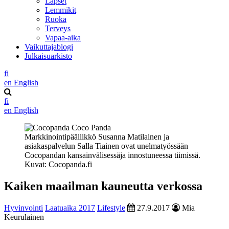
Lapset
Lemmikit
Ruoka
Terveys
Vapaa-aika
Vaikuttajablogi
Julkaisuarkisto
fi
en
English
fi
en
English
Markkinointipäällikkö Susanna Matilainen ja
asiakaspalvelun Salla Tiainen ovat unelmatyössään
Cocopandan kansainvälisessäja innostuneessa tiimissä.
Kuvat: Cocopanda.fi
Kaiken maailman kauneutta verkossa
Hyvinvointi
Laatuaika 2017
Lifestyle
27.9.2017
Mia
Keurulainen