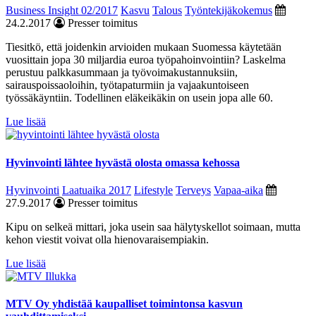
Business Insight 02/2017
Kasvu
Talous
Työntekijäkokemus
24.2.2017
Presser toimitus
Tiesitkö, että joidenkin arvioiden mukaan Suomessa käytetään
vuosittain jopa 30 miljardia euroa työpahoinvointiin? Laskelma
perustuu palkkasummaan ja työvoimakustannuksiin,
sairauspoissaoloihin, työtapaturmiin ja vajaakuntoiseen
työssäkäyntiin. Todellinen eläkeikäkin on usein jopa alle 60.
Lue lisää
Hyvinvointi lähtee hyvästä olosta omassa kehossa
Hyvinvointi
Laatuaika 2017
Lifestyle
Terveys
Vapaa-aika
27.9.2017
Presser toimitus
Kipu on selkeä mittari, joka usein saa hälytyskellot soimaan, mutta
kehon viestit voivat olla hienovaraisempiakin.
Lue lisää
MTV Oy yhdistää kaupalliset toimintonsa kasvun