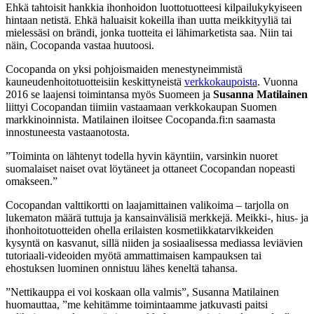
Ehkä tahtoisit hankkia ihonhoidon luottotuotteesi kilpailukykyiseen
hintaan netistä. Ehkä haluaisit kokeilla ihan uutta meikkityyliä tai
mielessäsi on brändi, jonka tuotteita ei lähimarketista saa. Niin tai
näin, Cocopanda vastaa huutoosi.
Cocopanda on yksi pohjoismaiden menestyneimmistä
kauneudenhoitotuotteisiin keskittyneistä
verkkokaupoista
. Vuonna
2016 se laajensi toimintansa myös Suomeen ja
Susanna Matilainen
liittyi Cocopandan tiimiin vastaamaan verkkokaupan Suomen
markkinoinnista. Matilainen iloitsee Cocopanda.fi:n saamasta
innostuneesta vastaanotosta.
”Toiminta on lähtenyt todella hyvin käyntiin, varsinkin nuoret
suomalaiset naiset ovat löytäneet ja ottaneet Cocopandan nopeasti
omakseen.”
Cocopandan valttikortti on laajamittainen valikoima – tarjolla on
lukematon määrä tuttuja ja kansainvälisiä merkkejä. Meikki-, hius- ja
ihonhoitotuotteiden ohella erilaisten kosmetiikkatarvikkeiden
kysyntä on kasvanut, sillä niiden ja sosiaalisessa mediassa leviävien
tutoriaali-videoiden myötä ammattimaisen kampauksen tai
ehostuksen luominen onnistuu lähes keneltä tahansa.
”Nettikauppa ei voi koskaan olla valmis”, Susanna Matilainen
huomauttaa, ”me kehitämme toimintaamme jatkuvasti paitsi