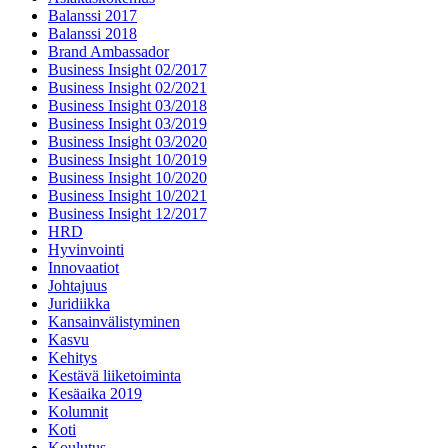
Balanssi 2017
Balanssi 2018
Brand Ambassador
Business Insight 02/2017
Business Insight 02/2021
Business Insight 03/2018
Business Insight 03/2019
Business Insight 03/2020
Business Insight 10/2019
Business Insight 10/2020
Business Insight 10/2021
Business Insight 12/2017
HRD
Hyvinvointi
Innovaatiot
Johtajuus
Juridiikka
Kansainvälistyminen
Kasvu
Kehitys
Kestävä liiketoiminta
Kesäaika 2019
Kolumnit
Koti
Koulutus