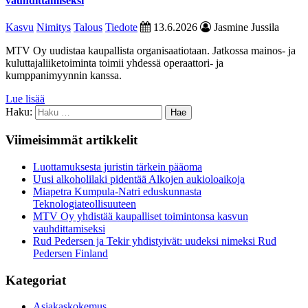
vauhdittamiseksi
Kasvu
Nimitys
Talous
Tiedote
13.6.2026
Jasmine Jussila
MTV Oy uudistaa kaupallista organisaatiotaan. Jatkossa mainos- ja
kuluttajaliiketoiminta toimii yhdessä operaattori- ja
kumppanimyynnin kanssa.
Lue lisää
Haku:
Viimeisimmät artikkelit
Luottamuksesta juristin tärkein pääoma
Uusi alkoholilaki pidentää Alkojen aukioloaikoja
Miapetra Kumpula-Natri eduskunnasta
Teknologiateollisuuteen
MTV Oy yhdistää kaupalliset toimintonsa kasvun
vauhdittamiseksi
Rud Pedersen ja Tekir yhdistyivät: uudeksi nimeksi Rud
Pedersen Finland
Kategoriat
Asiakaskokemus