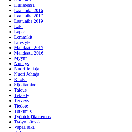
Kulisseissa
Laatuaika 2016
Laatuaika 2017
Laatuaika 2019
Laki
Lapset
Lemmikit
Lifestyle
Mandaatti 2015
Mandaatti 2016
Myynti
Nimitys
Nuori Johtaja
Nuori Johtaja
Ruoka
Sijoittaminen
Talous
Tekoäly
Terveys
Tiedote
Tutkimus
Työntekijäkokemus
Työympäristö
Vapaa-aika