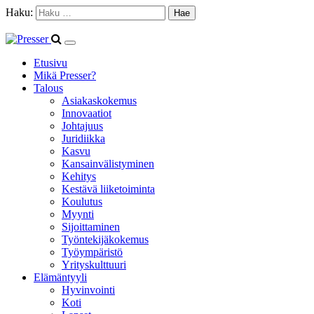
Haku:
Etusivu
Mikä Presser?
Talous
Asiakaskokemus
Innovaatiot
Johtajuus
Juridiikka
Kasvu
Kansainvälistyminen
Kehitys
Kestävä liiketoiminta
Koulutus
Myynti
Sijoittaminen
Työntekijäkokemus
Työympäristö
Yrityskulttuuri
Elämäntyyli
Hyvinvointi
Koti