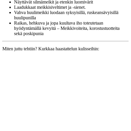
Näyttävät silmämeikit ja etenkin luomivärit
Laadukkaat meikkisiveltimet ja -sienet.
Vahva huulimeikki luodaan syksyisillä, ruskeansävyisillä
huulipunilla
Raikas, hehkuva ja jopa kuultava iho toteutetaan
hyödyntämällä kevyitä – Meikkivoiteita, korostustuotteita
sekä poskipunia
Miten juttu tehtiin? Kurkkaa haastattelun kulisseihin: