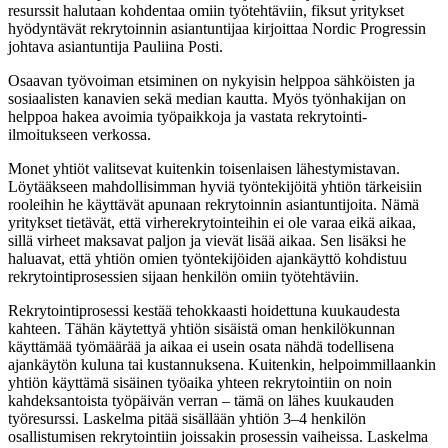
resurssit halutaan kohdentaa omiin työtehtäviin, fiksut yritykset
hyödyntävät rekrytoinnin asiantuntijaa kirjoittaa Nordic Progressin
johtava asiantuntija Pauliina Posti.
Osaavan työvoiman etsiminen on nykyisin helppoa sähköisten ja
sosiaalisten kanavien sekä median kautta. Myös työnhakijan on
helppoa hakea avoimia työpaikkoja ja vastata rekrytointi-
ilmoitukseen verkossa.
Monet yhtiöt valitsevat kuitenkin toisenlaisen lähestymistavan.
Löytääkseen mahdollisimman hyviä työntekijöitä yhtiön tärkeisiin
rooleihin he käyttävät apunaan rekrytoinnin asiantuntijoita. Nämä
yritykset tietävät, että virherekrytointeihin ei ole varaa eikä aikaa,
sillä virheet maksavat paljon ja vievät lisää aikaa. Sen lisäksi he
haluavat, että yhtiön omien työntekijöiden ajankäyttö kohdistuu
rekrytointiprosessien sijaan henkilön omiin työtehtäviin.
Rekrytointiprosessi kestää tehokkaasti hoidettuna kuukaudesta
kahteen. Tähän käytettyä yhtiön sisäistä oman henkilökunnan
käyttämää työmäärää ja aikaa ei usein osata nähdä todellisena
ajankäytön kuluna tai kustannuksena. Kuitenkin, helpoimmillaankin
yhtiön käyttämä sisäinen työaika yhteen rekrytointiin on noin
kahdeksantoista työpäivän verran – tämä on lähes kuukauden
työresurssi. Laskelma pitää sisällään yhtiön 3–4 henkilön
osallistumisen rekrytointiin joissakin prosessin vaiheissa. Laskelma