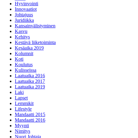
Hyvinvointi
Innovaatiot
Johtajuus
Juridiikka
Kansainvälistyminen
Kasvu
Kehitys
Kestävä liiketoiminta
Kesäaika 2019
Kolumnit
Koti
Koulutus
Kulisseissa
Laatuaika 2016
Laatuaika 2017
Laatuaika 2019
Laki
Lapset
Lemmikit
Lifestyle
Mandaatti 2015
Mandaatti 2016
Myynti
Nimitys
Nuori Johtaja