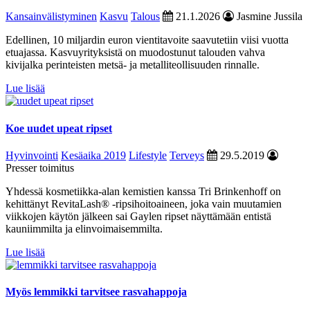
Kansainvälistyminen
Kasvu
Talous
21.1.2026
Jasmine Jussila
Edellinen, 10 miljardin euron vientitavoite saavutetiin viisi vuotta
etuajassa. Kasvuyrityksistä on muodostunut talouden vahva
kivijalka perinteisten metsä- ja metalliteollisuuden rinnalle.
Lue lisää
Koe uudet upeat ripset
Hyvinvointi
Kesäaika 2019
Lifestyle
Terveys
29.5.2019
Presser toimitus
Yhdessä kosmetiikka-alan kemistien kanssa Tri Brinkenhoff on
kehittänyt RevitaLash® -ripsihoitoaineen, joka vain muutamien
viikkojen käytön jälkeen sai Gaylen ripset näyttämään entistä
kauniimmilta ja elinvoimaisemmilta.
Lue lisää
Myös lemmikki tarvitsee rasvahappoja