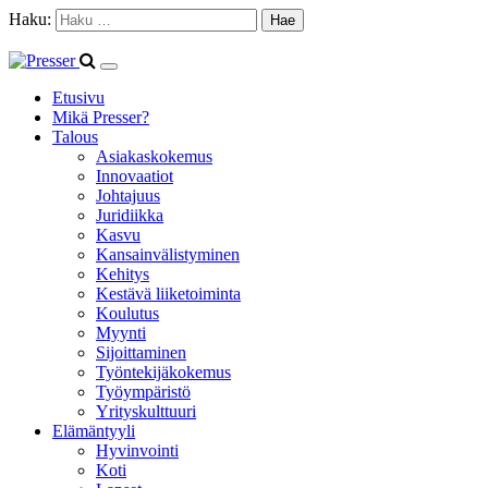
Haku:
Etusivu
Mikä Presser?
Talous
Asiakaskokemus
Innovaatiot
Johtajuus
Juridiikka
Kasvu
Kansainvälistyminen
Kehitys
Kestävä liiketoiminta
Koulutus
Myynti
Sijoittaminen
Työntekijäkokemus
Työympäristö
Yrityskulttuuri
Elämäntyyli
Hyvinvointi
Koti