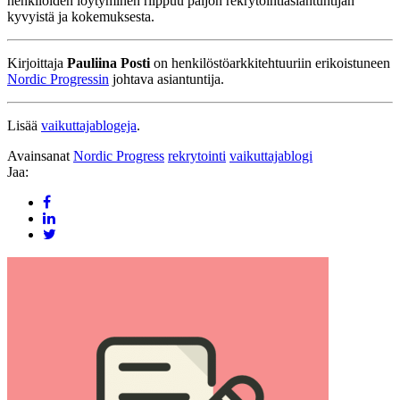
henkilöiden löytyminen riippuu paljon rekrytointiasiantuntijan
kyvyistä ja kokemuksesta.
Kirjoittaja
Pauliina Posti
on henkilöstöarkkitehtuuriin erikoistuneen
Nordic Progressin
johtava asiantuntija.
Lisää
vaikuttajablogeja
.
Avainsanat
Nordic Progress
rekrytointi
vaikuttajablogi
Jaa: