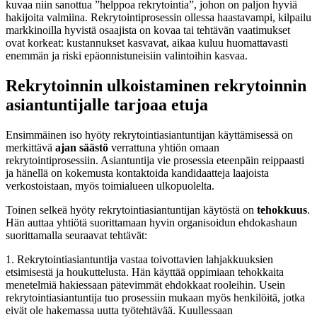
kuvaa niin sanottua ”helppoa rekrytointia”, johon on paljon hyviä
hakijoita valmiina. Rekrytointiprosessin ollessa haastavampi, kilpailu
markkinoilla hyvistä osaajista on kovaa tai tehtävän vaatimukset
ovat korkeat: kustannukset kasvavat, aikaa kuluu huomattavasti
enemmän ja riski epäonnistuneisiin valintoihin kasvaa.
Rekrytoinnin ulkoistaminen rekrytoinnin
asiantuntijalle tarjoaa etuja
Ensimmäinen iso hyöty rekrytointiasiantuntijan käyttämisessä on
merkittävä
ajan säästö
verrattuna yhtiön omaan
rekrytointiprosessiin. Asiantuntija vie prosessia eteenpäin reippaasti
ja hänellä on kokemusta kontaktoida kandidaatteja laajoista
verkostoistaan, myös toimialueen ulkopuolelta.
Toinen selkeä hyöty rekrytointiasiantuntijan käytöstä on
tehokkuus
.
Hän auttaa yhtiötä suorittamaan hyvin organisoidun ehdokashaun
suorittamalla seuraavat tehtävät:
1. Rekrytointiasiantuntija vastaa toivottavien lahjakkuuksien
etsimisestä ja houkuttelusta. Hän käyttää oppimiaan tehokkaita
menetelmiä hakiessaan pätevimmät ehdokkaat rooleihin. Usein
rekrytointiasiantuntija tuo prosessiin mukaan myös henkilöitä, jotka
eivät ole hakemassa uutta työtehtävää. Kuullessaan