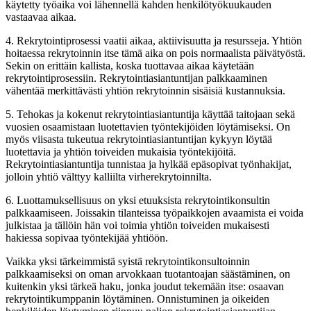
käytetty työaika voi lähennellä kahden henkilötyökuukauden
vastaavaa aikaa.
4. Rekrytointiprosessi vaatii aikaa, aktiivisuutta ja resursseja. Yhtiön
hoitaessa rekrytoinnin itse tämä aika on pois normaalista päivätyöstä.
Sekin on erittäin kallista, koska tuottavaa aikaa käytetään
rekrytointiprosessiin. Rekrytointiasiantuntijan palkkaaminen
vähentää merkittävästi yhtiön rekrytoinnin sisäisiä kustannuksia.
5. Tehokas ja kokenut rekrytointiasiantuntija käyttää taitojaan sekä
vuosien osaamistaan luotettavien työntekijöiden löytämiseksi. On
myös viisasta tukeutua rekrytointiasiantuntijan kykyyn löytää
luotettavia ja yhtiön toiveiden mukaisia työntekijöitä.
Rekrytointiasiantuntija tunnistaa ja hylkää epäsopivat työnhakijat,
jolloin yhtiö välttyy kalliilta virherekrytoinnilta.
6. Luottamuksellisuus on yksi etuuksista rekrytointikonsultin
palkkaamiseen. Joissakin tilanteissa työpaikkojen avaamista ei voida
julkistaa ja tällöin hän voi toimia yhtiön toiveiden mukaisesti
hakiessa sopivaa työntekijää yhtiöön.
Vaikka yksi tärkeimmistä syistä rekrytointikonsultoinnin
palkkaamiseksi on oman arvokkaan tuotantoajan säästäminen, on
kuitenkin yksi tärkeä haku, jonka joudut tekemään itse: osaavan
rekrytointikumppanin löytäminen. Onnistuminen ja oikeiden