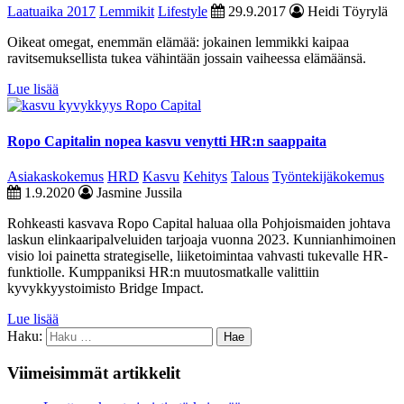
Laatuaika 2017
Lemmikit
Lifestyle
29.9.2017
Heidi Töyrylä
Oikeat omegat, enemmän elämää: jokainen lemmikki kaipaa
ravitsemuksellista tukea vähintään jossain vaiheessa elämäänsä.
Lue lisää
Ropo Capitalin nopea kasvu venytti HR:n saappaita
Asiakaskokemus
HRD
Kasvu
Kehitys
Talous
Työntekijäkokemus
1.9.2020
Jasmine Jussila
Rohkeasti kasvava Ropo Capital haluaa olla Pohjoismaiden johtava
laskun elinkaaripalveluiden tarjoaja vuonna 2023. Kunnianhimoinen
visio loi painetta strategiselle, liiketoimintaa vahvasti tukevalle HR-
funktiolle. Kumppaniksi HR:n muutosmatkalle valittiin
kyvykkyystoimisto Bridge Impact.
Lue lisää
Haku:
Viimeisimmät artikkelit