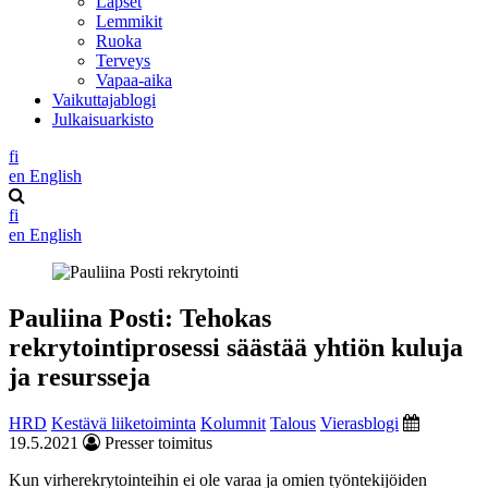
Lapset
Lemmikit
Ruoka
Terveys
Vapaa-aika
Vaikuttajablogi
Julkaisuarkisto
fi
en
English
fi
en
English
Pauliina Posti: Tehokas
rekrytointiprosessi säästää yhtiön kuluja
ja resursseja
HRD
Kestävä liiketoiminta
Kolumnit
Talous
Vierasblogi
19.5.2021
Presser toimitus
Kun virherekrytointeihin ei ole varaa ja omien työntekijöiden