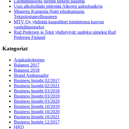
Luottamuksesta juristin tärkein pääoma
Uusi alkoholilaki pidentää Alkojen aukioloaikoja
Miapetra Kumpula-Natri eduskunnasta
Teknologiateollisuuteen
MTV Oy yhdistää kaupalliset toimintonsa kasvun
vauhdittamiseksi
Rud Pedersen ja Tekir yhdistyivät: uudeksi nimeksi Rud
Pedersen Finland
Kategoriat
Asiakaskokemus
Balanssi 2017
Balanssi 2018
Brand Ambassador
Business Insight 02/2017
Business Insight 02/2021
Business Insight 03/2018
Business Insight 03/2019
Business Insight 03/2020
Business Insight 10/2019
Business Insight 10/2020
Business Insight 10/2021
Business Insight 12/2017
HRD