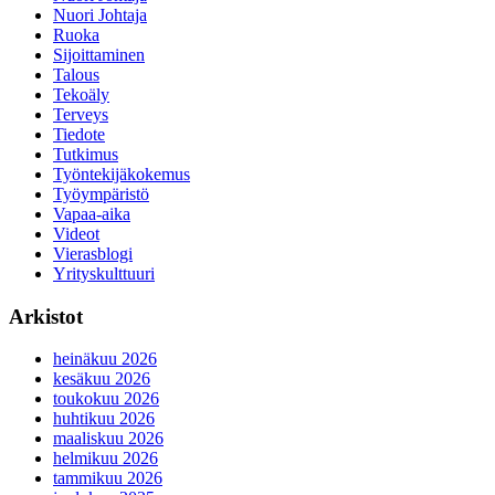
Nuori Johtaja
Ruoka
Sijoittaminen
Talous
Tekoäly
Terveys
Tiedote
Tutkimus
Työntekijäkokemus
Työympäristö
Vapaa-aika
Videot
Vierasblogi
Yrityskulttuuri
Arkistot
heinäkuu 2026
kesäkuu 2026
toukokuu 2026
huhtikuu 2026
maaliskuu 2026
helmikuu 2026
tammikuu 2026