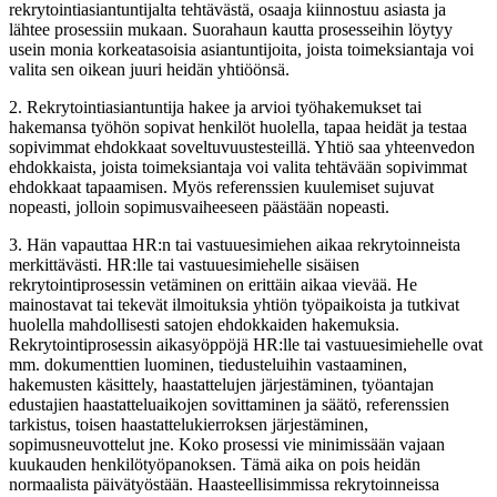
rekrytointiasiantuntijalta tehtävästä, osaaja kiinnostuu asiasta ja
lähtee prosessiin mukaan. Suorahaun kautta prosesseihin löytyy
usein monia korkeatasoisia asiantuntijoita, joista toimeksiantaja voi
valita sen oikean juuri heidän yhtiöönsä.
2. Rekrytointiasiantuntija hakee ja arvioi työhakemukset tai
hakemansa työhön sopivat henkilöt huolella, tapaa heidät ja testaa
sopivimmat ehdokkaat soveltuvuustesteillä. Yhtiö saa yhteenvedon
ehdokkaista, joista toimeksiantaja voi valita tehtävään sopivimmat
ehdokkaat tapaamisen. Myös referenssien kuulemiset sujuvat
nopeasti, jolloin sopimusvaiheeseen päästään nopeasti.
3. Hän vapauttaa HR:n tai vastuuesimiehen aikaa rekrytoinneista
merkittävästi. HR:lle tai vastuuesimiehelle sisäisen
rekrytointiprosessin vetäminen on erittäin aikaa vievää. He
mainostavat tai tekevät ilmoituksia yhtiön työpaikoista ja tutkivat
huolella mahdollisesti satojen ehdokkaiden hakemuksia.
Rekrytointiprosessin aikasyöppöjä HR:lle tai vastuuesimiehelle ovat
mm. dokumenttien luominen, tiedusteluihin vastaaminen,
hakemusten käsittely, haastattelujen järjestäminen, työantajan
edustajien haastatteluaikojen sovittaminen ja säätö, referenssien
tarkistus, toisen haastattelukierroksen järjestäminen,
sopimusneuvottelut jne. Koko prosessi vie minimissään vajaan
kuukauden henkilötyöpanoksen. Tämä aika on pois heidän
normaalista päivätyöstään. Haasteellisimmissa rekrytoinneissa