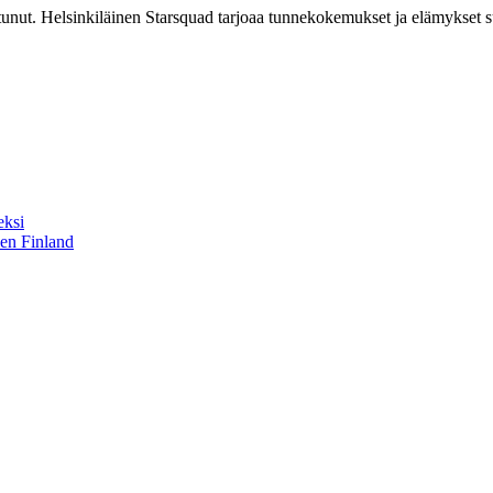
tunut. Helsinkiläinen Starsquad tarjoaa tunnekokemukset ja elämykset su
eksi
sen Finland