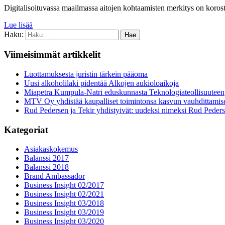
Digitalisoituvassa maailmassa aitojen kohtaamisten merkitys on koros
Lue lisää
Haku:
Viimeisimmät artikkelit
Luottamuksesta juristin tärkein pääoma
Uusi alkoholilaki pidentää Alkojen aukioloaikoja
Miapetra Kumpula-Natri eduskunnasta Teknologiateollisuuteen
MTV Oy yhdistää kaupalliset toimintonsa kasvun vauhdittamis
Rud Pedersen ja Tekir yhdistyivät: uudeksi nimeksi Rud Peder
Kategoriat
Asiakaskokemus
Balanssi 2017
Balanssi 2018
Brand Ambassador
Business Insight 02/2017
Business Insight 02/2021
Business Insight 03/2018
Business Insight 03/2019
Business Insight 03/2020