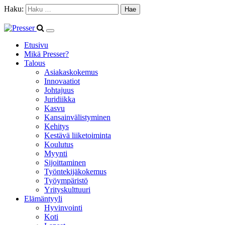
Haku:
Etusivu
Mikä Presser?
Talous
Asiakaskokemus
Innovaatiot
Johtajuus
Juridiikka
Kasvu
Kansainvälistyminen
Kehitys
Kestävä liiketoiminta
Koulutus
Myynti
Sijoittaminen
Työntekijäkokemus
Työympäristö
Yrityskulttuuri
Elämäntyyli
Hyvinvointi
Koti