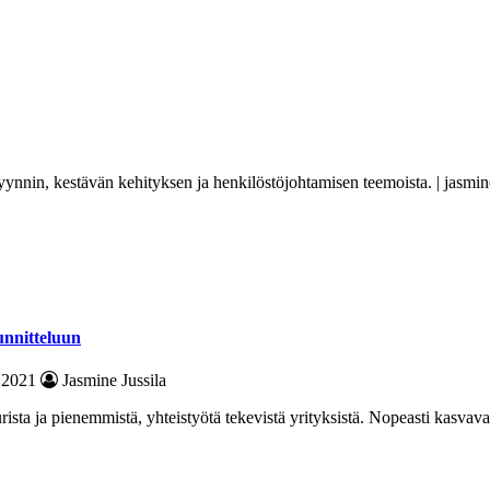
yynnin, kestävän kehityksen ja henkilöstöjohtamisen teemoista. | jasmin
unnitteluun
.2021
Jasmine Jussila
rista ja pienemmistä, yhteistyötä tekevistä yrityksistä. Nopeasti kasvav