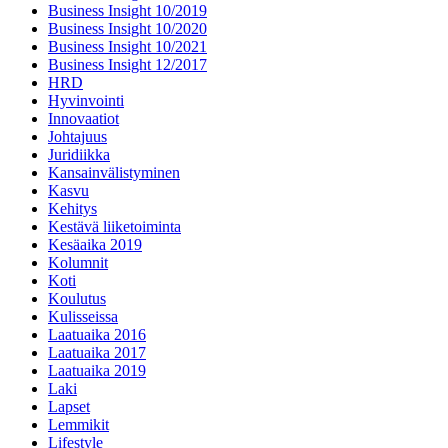
Business Insight 10/2019
Business Insight 10/2020
Business Insight 10/2021
Business Insight 12/2017
HRD
Hyvinvointi
Innovaatiot
Johtajuus
Juridiikka
Kansainvälistyminen
Kasvu
Kehitys
Kestävä liiketoiminta
Kesäaika 2019
Kolumnit
Koti
Koulutus
Kulisseissa
Laatuaika 2016
Laatuaika 2017
Laatuaika 2019
Laki
Lapset
Lemmikit
Lifestyle