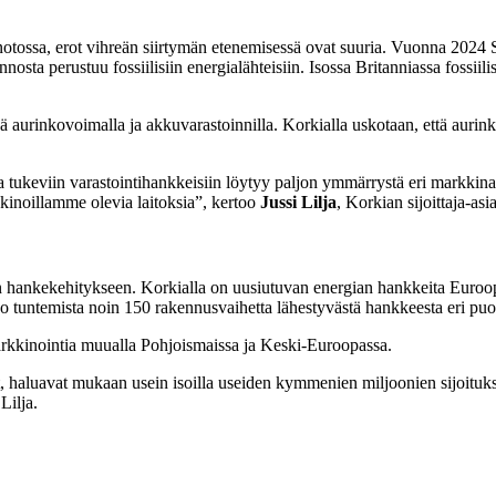
notossa, erot vihreän siirtymän etenemisessä ovat suuria. Vuonna 2024 
nnosta perustuu fossiilisiin energialähteisiin. Isossa Britanniassa fossi
nsä aurinkovoimalla ja akkuvarastoinnilla. Korkialla uskotaan, että aur
tukeviin varastointihankkeisiin löytyy paljon ymmärrystä eri markkina
kinoillamme olevia laitoksia”, kertoo
Jussi Lilja
, Korkian sijoittaja-as
en hankekehitykseen. Korkialla on uusiutuvan energian hankkeita Euroo
 jo tuntemista noin 150 rakennusvaihetta lähestyvästä hankkeesta eri puo
markkinointia muualla Pohjoismaissa ja Keski-Euroopassa.
 haluavat mukaan usein isoilla useiden kymmenien miljoonien sijoituksill
Lilja.