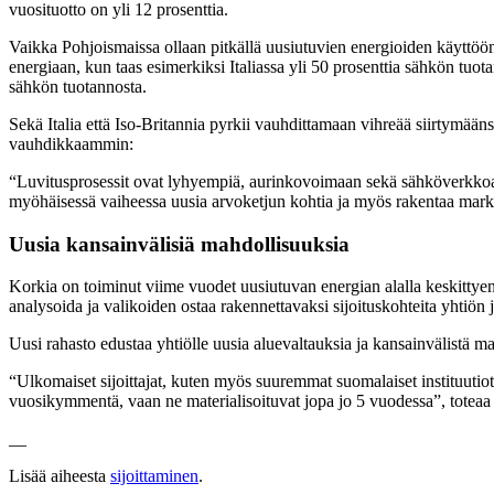
vuosituotto on yli 12 prosenttia.
Vaikka Pohjoismaissa ollaan pitkällä uusiutuvien energioiden käyttöö
energiaan, kun taas esimerkiksi Italiassa yli 50 prosenttia sähkön tuota
sähkön tuotannosta.
Sekä Italia että Iso-Britannia pyrkii vauhdittamaan vihreää siirtymää
vauhdikkaammin:
“Luvitusprosessit ovat lyhyempiä, aurinkovoimaan sekä sähköverkkoa 
myöhäisessä vaiheessa uusia arvoketjun kohtia ja myös rakentaa mark
Uusia kansainvälisiä mahdollisuuksia
Korkia on toiminut viime vuodet uusiutuvan energian alalla keskitty
analysoida ja valikoiden ostaa rakennettavaksi sijoituskohteita yhtiön
Uusi rahasto edustaa yhtiölle uusia aluevaltauksia ja kansainvälistä 
“Ulkomaiset sijoittajat, kuten myös suuremmat suomalaiset instituutiot,
vuosikymmentä, vaan ne materialisoituvat jopa jo 5 vuodessa”, toteaa 
__
Lisää aiheesta
sijoittaminen
.