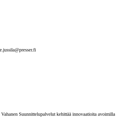
e.jussila@presser.fi
a Vahanen Suunnittelupalvelut kehittää innovaatioita avoimilla