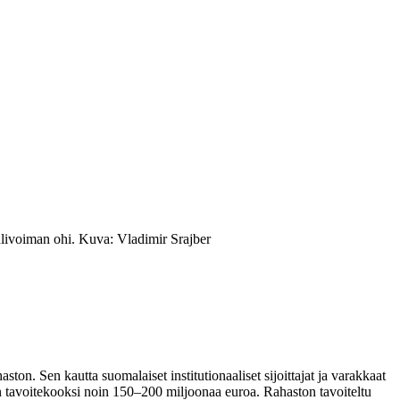
ulivoiman ohi. Kuva: Vladimir Srajber
on. Sen kautta suomalaiset institutionaaliset sijoittajat ja varakkaat
ton tavoitekooksi noin 150–200 miljoonaa euroa. Rahaston tavoiteltu