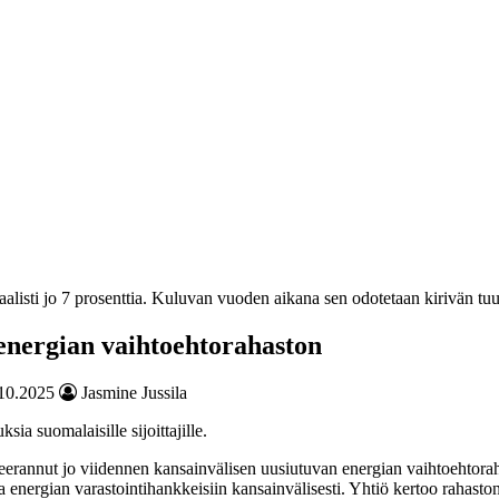
alisti jo 7 prosenttia. Kuluvan vuoden aikana sen odotetaan kirivän tu
energian vaihtoehtorahaston
10.2025
Jasmine Jussila
ia suomalaisille sijoittajille.
erannut jo viidennen kansainvälisen uusiutuvan energian vaihtoehtorahast
- ja energian varastointihankkeisiin kansainvälisesti. Yhtiö kertoo rahas