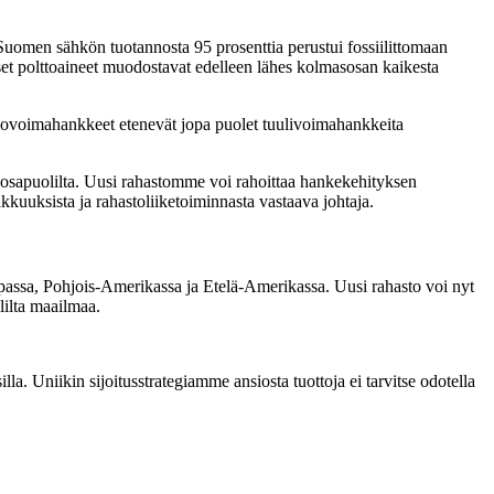
Suomen sähkön tuotannosta 95 prosenttia perustui fossiilittomaan
iliset polttoaineet muodostavat edelleen lähes kolmasosan kaikesta
inkovoimahankkeet etenevät jopa puolet tuulivoimahankkeita
osapuolilta. Uusi rahastomme voi rahoittaa hankekehityksen
iakkuuksista ja rahastoliiketoiminnasta vastaava johtaja.
passa, Pohjois-Amerikassa ja Etelä-Amerikassa. Uusi rahasto voi nyt
lilta maailmaa.
a. Uniikin sijoitusstrategiamme ansiosta tuottoja ei tarvitse odotella