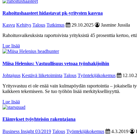
Rahoitushaasteet hidastavat pk-yritysten kasvua
Kasvu
Kehitys
Talous
Tutkimus
29.10.2025
Jasmine Jussila
Rahoitusvaikeuksista raportoivista yrityksistä 45 prosenttia kertoo, e
Lue lisää
Miisa Helenius: Vastuullisuus vetoaa työnhakijoihin
Johtajuus
Kestävä liiketoiminta
Talous
Työntekijäkokemus
12.10.
Yritysvastuu ei ole enää vain kulmapöydän raportointia – jokaisella ty
kaikkeen tekemiseen. Se tuo työhön lisää merkityksellisyyttä.
Lue lisää
Elämykset työyhteisön rakentajana
Business Insight 03/2019
Talous
Työntekijäkokemus
4.3.2019
P