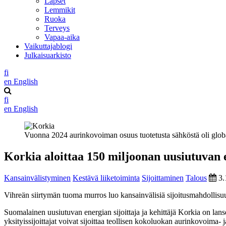
Lapset
Lemmikit
Ruoka
Terveys
Vapaa-aika
Vaikuttajablogi
Julkaisuarkisto
fi
en
English
fi
en
English
Vuonna 2024 aurinkovoiman osuus tuotetusta sähköstä oli globa
Korkia aloittaa 150 miljoonan uusiutuvan 
Kansainvälistyminen
Kestävä liiketoiminta
Sijoittaminen
Talous
3.
Vihreän siirtymän tuoma murros luo kansainvälisiä sijoitusmahdollisuuks
Suomalainen uusiutuvan energian sijoittaja ja kehittäjä Korkia on lanse
yksityissijoittajat voivat sijoittaa teollisen kokoluokan aurinkovoima