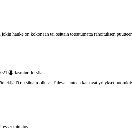
ttä jokin hanke on kokonaan tai osittain toteutumatta rahoituksen puutte
2021
Jasmine Jussila
öntekijällä on siinä roolinsa. Tulevaisuuteen katsovat yritykset huomioi
resser toimitus