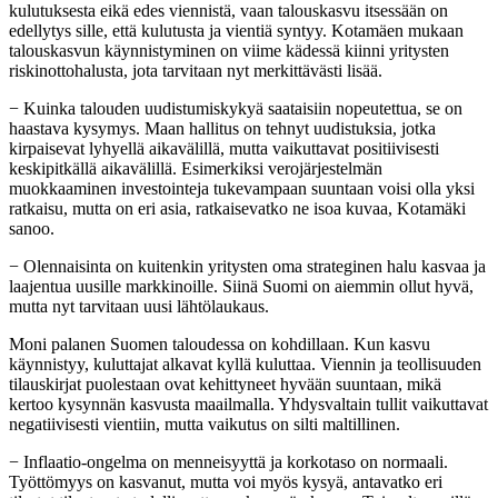
kulutuksesta eikä edes viennistä, vaan talouskasvu itsessään on
edellytys sille, että kulutusta ja vientiä syntyy. Kotamäen mukaan
talouskasvun käynnistyminen on viime kädessä kiinni yritysten
riskinottohalusta, jota tarvitaan nyt merkittävästi lisää.
− Kuinka talouden uudistumiskykyä saataisiin nopeutettua, se on
haastava kysymys. Maan hallitus on tehnyt uudistuksia, jotka
kirpaisevat lyhyellä aikavälillä, mutta vaikuttavat positiivisesti
keskipitkällä aikavälillä.​ Esimerkiksi verojärjestelmän
muokkaaminen investointeja tukevampaan suuntaan voisi olla yksi
ratkaisu, mutta on eri asia, ratkaisevatko ne isoa kuvaa, Kotamäki
sanoo.
− Olennaisinta on kuitenkin yritysten oma strateginen halu kasvaa ja
laajentua uusille markkinoille. Siinä Suomi on aiemmin ollut hyvä,
mutta nyt tarvitaan uusi lähtölaukaus.
Moni palanen Suomen taloudessa on kohdillaan. Kun kasvu
käynnistyy, kuluttajat alkavat kyllä kuluttaa. Viennin ja teollisuuden
tilauskirjat puolestaan ovat kehittyneet hyvään suuntaan, mikä
kertoo kysynnän kasvusta maailmalla. Yhdysvaltain tullit vaikuttavat
negatiivisesti vientiin, mutta vaikutus on silti maltillinen. ​
− Inflaatio-ongelma on menneisyyttä ja korkotaso on normaali.
Työttömyys on kasvanut, mutta voi myös kysyä, antavatko eri