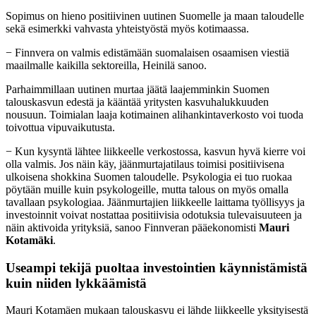
Sopimus on hieno positiivinen uutinen Suomelle ja maan taloudelle
sekä esimerkki vahvasta yhteistyöstä myös kotimaassa.
− Finnvera on valmis edistämään suomalaisen osaamisen viestiä
maailmalle kaikilla sektoreilla, Heinilä sanoo.
Parhaimmillaan uutinen murtaa jäätä laajemminkin Suomen
talouskasvun edestä ja kääntää yritysten kasvuhalukkuuden
nousuun. Toimialan laaja kotimainen alihankintaverkosto voi tuoda
toivottua vipuvaikutusta.
− Kun kysyntä lähtee liikkeelle verkostossa, kasvun hyvä kierre voi
olla valmis. Jos näin käy, jäänmurtajatilaus toimisi positiivisena
ulkoisena shokkina Suomen taloudelle. Psykologia ei tuo ruokaa
pöytään muille kuin psykologeille, mutta talous on myös omalla
tavallaan psykologiaa. Jäänmurtajien liikkeelle laittama työllisyys ja
investoinnit voivat nostattaa positiivisia odotuksia tulevaisuuteen ja
näin aktivoida yrityksiä, sanoo Finnveran pääekonomisti
Mauri
Kotamäki
.
Useampi tekijä puoltaa investointien käynnistämistä
kuin niiden lykkäämistä
Mauri Kotamäen mukaan talouskasvu ei lähde liikkeelle yksityisestä