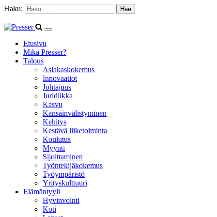
Haku:
Etusivu
Mikä Presser?
Talous
Asiakaskokemus
Innovaatiot
Johtajuus
Juridiikka
Kasvu
Kansainvälistyminen
Kehitys
Kestävä liiketoiminta
Koulutus
Myynti
Sijoittaminen
Työntekijäkokemus
Työympäristö
Yrityskulttuuri
Elämäntyyli
Hyvinvointi
Koti