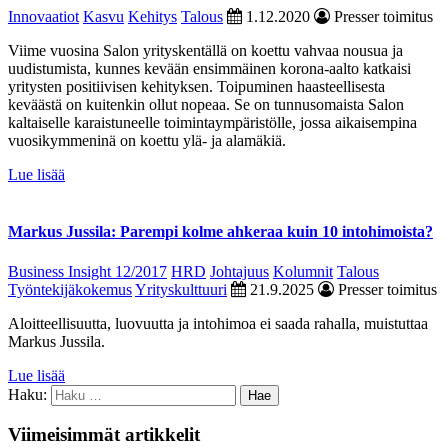
Innovaatiot
Kasvu
Kehitys
Talous
1.12.2020
Presser toimitus
Viime vuosina Salon yrityskentällä on koettu vahvaa nousua ja
uudistumista, kunnes kevään ensimmäinen korona-aalto katkaisi
yritysten positiivisen kehityksen. Toipuminen haasteellisesta
keväästä on kuitenkin ollut nopeaa. Se on tunnusomaista Salon
kaltaiselle karaistuneelle toimintaympäristölle, jossa aikaisempina
vuosikymmeninä on koettu ylä- ja alamäkiä.
Lue lisää
Markus Jussila: Parempi kolme ahkeraa kuin 10 intohimoista?
Business Insight 12/2017
HRD
Johtajuus
Kolumnit
Talous
Työntekijäkokemus
Yrityskulttuuri
21.9.2025
Presser toimitus
Aloitteellisuutta, luovuutta ja intohimoa ei saada rahalla, muistuttaa
Markus Jussila.
Lue lisää
Haku:
Viimeisimmät artikkelit