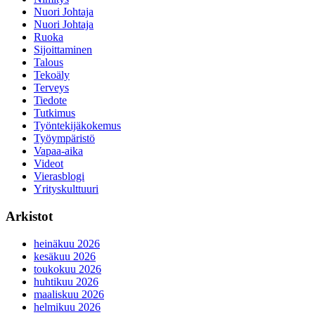
Nuori Johtaja
Nuori Johtaja
Ruoka
Sijoittaminen
Talous
Tekoäly
Terveys
Tiedote
Tutkimus
Työntekijäkokemus
Työympäristö
Vapaa-aika
Videot
Vierasblogi
Yrityskulttuuri
Arkistot
heinäkuu 2026
kesäkuu 2026
toukokuu 2026
huhtikuu 2026
maaliskuu 2026
helmikuu 2026