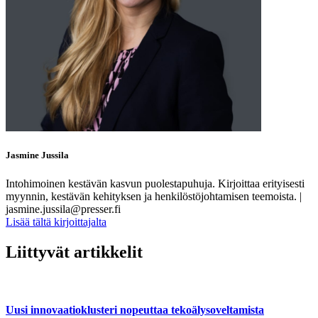
Jasmine Jussila
Intohimoinen kestävän kasvun puolestapuhuja. Kirjoittaa erityisesti
myynnin, kestävän kehityksen ja henkilöstöjohtamisen teemoista. |
jasmine.jussila@presser.fi
Lisää tältä kirjoittajalta
Liittyvät artikkelit
Uusi innovaatioklusteri nopeuttaa tekoälysoveltamista