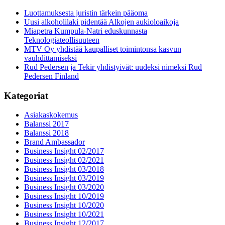
Luottamuksesta juristin tärkein pääoma
Uusi alkoholilaki pidentää Alkojen aukioloaikoja
Miapetra Kumpula-Natri eduskunnasta
Teknologiateollisuuteen
MTV Oy yhdistää kaupalliset toimintonsa kasvun
vauhdittamiseksi
Rud Pedersen ja Tekir yhdistyivät: uudeksi nimeksi Rud
Pedersen Finland
Kategoriat
Asiakaskokemus
Balanssi 2017
Balanssi 2018
Brand Ambassador
Business Insight 02/2017
Business Insight 02/2021
Business Insight 03/2018
Business Insight 03/2019
Business Insight 03/2020
Business Insight 10/2019
Business Insight 10/2020
Business Insight 10/2021
Business Insight 12/2017