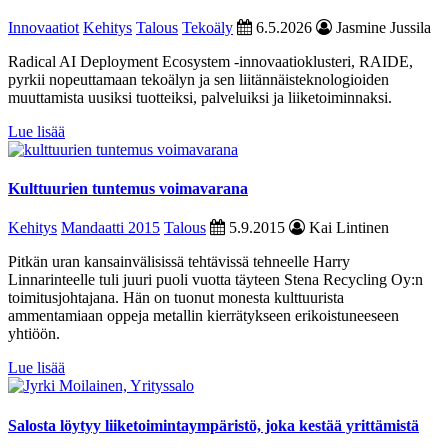
Innovaatiot
Kehitys
Talous
Tekoäly
6.5.2026
Jasmine Jussila
Radical AI Deployment Ecosystem -innovaatioklusteri, RAIDE,
pyrkii nopeuttamaan tekoälyn ja sen liitännäisteknologioiden
muuttamista uusiksi tuotteiksi, palveluiksi ja liiketoiminnaksi.
Lue lisää
Kulttuurien tuntemus voimavarana
Kehitys
Mandaatti 2015
Talous
5.9.2015
Kai Lintinen
Pitkän uran kansainvälisissä tehtävissä tehneelle Harry
Linnarinteelle tuli juuri puoli vuotta täyteen Stena Recycling Oy:n
toimitusjohtajana. Hän on tuonut monesta kulttuurista
ammentamiaan oppeja metallin kierrätykseen erikoistuneeseen
yhtiöön.
Lue lisää
Salosta löytyy liiketoimintaympäristö, joka kestää yrittämistä