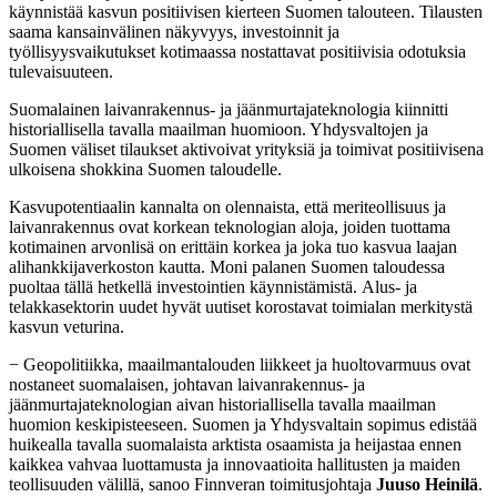
käynnistää kasvun positiivisen kierteen Suomen talouteen. Tilausten
saama kansainvälinen näkyvyys, investoinnit ja
työllisyysvaikutukset kotimaassa nostattavat positiivisia odotuksia
tulevaisuuteen.
Suomalainen laivanrakennus- ja jäänmurtajateknologia kiinnitti
historiallisella tavalla maailman huomioon. Yhdysvaltojen ja
Suomen väliset tilaukset aktivoivat yrityksiä ja toimivat positiivisena
ulkoisena shokkina Suomen taloudelle.
Kasvupotentiaalin kannalta on olennaista, että meriteollisuus ja
laivanrakennus ovat korkean teknologian aloja, joiden tuottama
kotimainen arvonlisä on erittäin korkea ja joka tuo kasvua laajan
alihankkijaverkoston kautta. Moni palanen Suomen taloudessa
puoltaa tällä hetkellä investointien käynnistämistä. Alus- ja
telakkasektorin uudet hyvät uutiset korostavat toimialan merkitystä
kasvun veturina.
− Geopolitiikka, maailmantalouden liikkeet ja huoltovarmuus ovat
nostaneet suomalaisen, johtavan laivanrakennus- ja
jäänmurtajateknologian aivan historiallisella tavalla maailman
huomion keskipisteeseen. Suomen ja Yhdysvaltain sopimus edistää
huikealla tavalla suomalaista arktista osaamista ja heijastaa ennen
kaikkea vahvaa luottamusta ja innovaatioita hallitusten ja maiden
teollisuuden välillä, sanoo Finnveran toimitusjohtaja
Juuso Heinilä
.