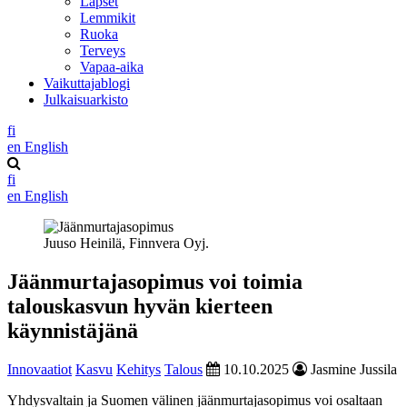
Lapset
Lemmikit
Ruoka
Terveys
Vapaa-aika
Vaikuttajablogi
Julkaisuarkisto
fi
en
English
fi
en
English
Juuso Heinilä, Finnvera Oyj.
Jäänmurtajasopimus voi toimia
talouskasvun hyvän kierteen
käynnistäjänä
Innovaatiot
Kasvu
Kehitys
Talous
10.10.2025
Jasmine Jussila
Yhdysvaltain ja Suomen välinen jäänmurtajasopimus voi osaltaan