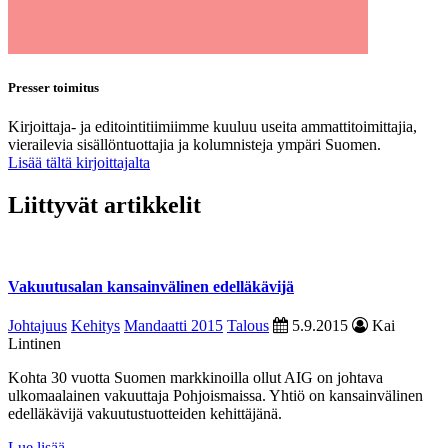
Presser toimitus
Kirjoittaja- ja editointitiimiimme kuuluu useita ammattitoimittajia,
vierailevia sisällöntuottajia ja kolumnisteja ympäri Suomen.
Lisää tältä kirjoittajalta
Liittyvät artikkelit
Vakuutusalan kansainvälinen edelläkävijä
Johtajuus
Kehitys
Mandaatti 2015
Talous
5.9.2015
Kai
Lintinen
Kohta 30 vuotta Suomen markkinoilla ollut AIG on johtava
ulkomaalainen vakuuttaja Pohjoismaissa. Yhtiö on kansainvälinen
edelläkävijä vakuutustuotteiden kehittäjänä.
Lue lisää