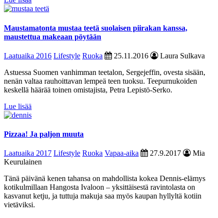
Maustamatonta mustaa teetä suolaisen piirakan kanssa,
maustettua makeaan pöytään
Laatuaika 2016
Lifestyle
Ruoka
25.11.2016
Laura Sulkava
Astuessa Suomen vanhimman teetalon, Sergejeffin, ovesta sisään,
nenän valtaa rauhoittavan lempeä teen tuoksu. Teepurnukoiden
keskellä häärää toinen omistajista, Petra Lepistö-Serko.
Lue lisää
Pizzaa! Ja paljon muuta
Laatuaika 2017
Lifestyle
Ruoka
Vapaa-aika
27.9.2017
Mia
Keurulainen
Tänä päivänä kenen tahansa on mahdollista kokea Dennis-elämys
kotikulmillaan Hangosta Ivaloon – yksittäisestä ravintolasta on
kasvanut ketju, ja tuttuja makuja saa myös kaupan hyllyltä kotiin
vietäviksi.