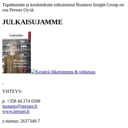
Tapahtumiin ja koulutuksiin erikoistunut Business Insight Group on
osa Presser Oy:tä.
JULKAISUJAMME
YHTEYS:
p. +358 44 274 0208
tuotanto@presser.fi
www.presser.fi
y-tunnus: 2637349-7