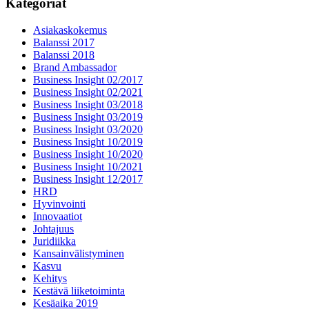
Kategoriat
Asiakaskokemus
Balanssi 2017
Balanssi 2018
Brand Ambassador
Business Insight 02/2017
Business Insight 02/2021
Business Insight 03/2018
Business Insight 03/2019
Business Insight 03/2020
Business Insight 10/2019
Business Insight 10/2020
Business Insight 10/2021
Business Insight 12/2017
HRD
Hyvinvointi
Innovaatiot
Johtajuus
Juridiikka
Kansainvälistyminen
Kasvu
Kehitys
Kestävä liiketoiminta
Kesäaika 2019