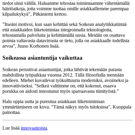
tiedot siinä välillä. Haluamme tehostaa toimintaamme vähentämällä
häiriöaikoja, jotta voimme tuottaa omille asiakkaillemme parempaa
kilpailukykyä”, Pitkäniemi kertoo.
”Itseäni motivoi, kun saan kehittää sekä Soikean analytiikkatiimiä
että asiakkaiden liiketoimintaa integroimalla teknologioita,
tehostamalla palveluita ja kehittämällä uusia. Meidän on osattava
poimia valtavasta datavirrasta se tieto, jolla on asiakkaalle todellista
arvoa”, Juuso Korhonen lisää.
Soikeassa asiantuntija vaikuttaa
Soikean perustivat asiantuntijat, jotka lähtivät tekemään parasta
mahdollista työpaikkaa vuonna 2012. Tällä filosofialla mennään
edelleen. Miehet kuvailevat työkulttuuria moderniksi, avoimeksi ja
innovatiiviseksi. ”Selkeä valttimme on, että kokenut, osaava
porukka on aidosti innostunut myös sparraavasta tiimityöstä.”
Halu oppia uutta ja pureutua asiakkaan liiketoiminnan
ymmärtämiseen on kova. ”Tämä näkyy myös tuloksissa”, Kuoppala
painottaa.
Lue lisää
innovaatioista
.