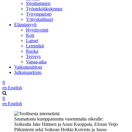
Sijoittaminen
Työntekijäkokemus
Työympäristö
Yrityskulttuuri
Elämäntyyli
Hyvinvointi
Koti
Lapset
Lemmikit
Ruoka
Terveys
Vapaa-aika
Vaikuttajablogi
Julkaisuarkisto
fi
en
English
fi
en
English
Saumatonta kumppanuutta vasemmalta oikealle:
Soikealta Jake Hätinen ja Anssi Kuoppala, Eforan Veijo
Pitkäniemi sekä Soikean Heikki Koivisto ja Juuso