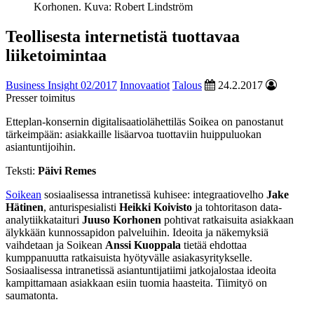
Korhonen. Kuva: Robert Lindström
Teollisesta internetistä tuottavaa
liiketoimintaa
Business Insight 02/2017
Innovaatiot
Talous
24.2.2017
Presser toimitus
Etteplan-konsernin digitalisaatiolähettiläs Soikea on panostanut
tärkeimpään: asiakkaille lisäarvoa tuottaviin huippuluokan
asiantuntijoihin.
Teksti:
Päivi Remes
Soikean
sosiaalisessa intranetissä kuhisee: integraatiovelho
Jake
Hätinen
, anturispesialisti
Heikki
Koivisto
ja tohtoritason data-
analytiikkataituri
Juuso Korhonen
pohtivat ratkaisuita asiakkaan
älykkään kunnossapidon palveluihin. Ideoita ja näkemyksiä
vaihdetaan ja Soikean
Anssi Kuoppala
tietää ehdottaa
kumppanuutta ratkaisuista hyötyvälle asiakasyritykselle.
Sosiaalisessa intranetissä asiantuntijatiimi jatkojalostaa ideoita
kampittamaan asiakkaan esiin tuomia haasteita. Tiimityö on
saumatonta.