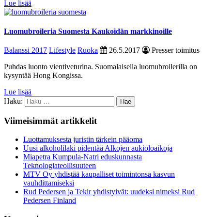
Lue lisää
Luomubroileria Suomesta Kaukoidän markkinoille
Balanssi 2017
Lifestyle
Ruoka
26.5.2017
Presser toimitus
Puhdas luonto vientiveturina. Suomalaisella luomubroilerilla on
kysyntää Hong Kongissa.
Lue lisää
Haku:
Viimeisimmät artikkelit
Luottamuksesta juristin tärkein pääoma
Uusi alkoholilaki pidentää Alkojen aukioloaikoja
Miapetra Kumpula-Natri eduskunnasta
Teknologiateollisuuteen
MTV Oy yhdistää kaupalliset toimintonsa kasvun
vauhdittamiseksi
Rud Pedersen ja Tekir yhdistyivät: uudeksi nimeksi Rud
Pedersen Finland