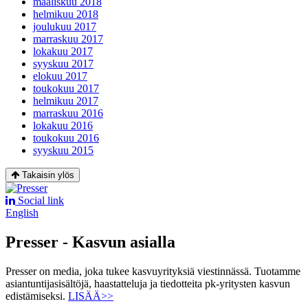
maaliskuu 2018
helmikuu 2018
joulukuu 2017
marraskuu 2017
lokakuu 2017
syyskuu 2017
elokuu 2017
toukokuu 2017
helmikuu 2017
marraskuu 2016
lokakuu 2016
toukokuu 2016
syyskuu 2015
Takaisin ylös
Social link
English
Presser - Kasvun asialla
Presser on media, joka tukee kasvuyrityksiä viestinnässä. Tuotamme
asiantuntijasisältöjä, haastatteluja ja tiedotteita pk-yritysten kasvun
edistämiseksi.
LISÄÄ>>