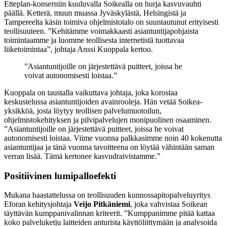
Etteplan-konserniin kuuluvalla Soikealla on hurja kasvuvauhti
päällä. Ketterä, muun muassa Jyväskylästä, Helsingistä ja
Tampereelta käsin toimiva ohjelmistotalo on suuntautunut erityisesti
teollisuuteen. ”Kehitämme voimakkaasti asiantuntijapohjaista
toimintaamme ja luomme teollisesta internetistä tuottavaa
liiketoimintaa”, johtaja Anssi Kuoppala kertoo.
”Asiantuntijoille on järjestettävä puitteet, joissa he
voivat autonomisesti loistaa.”
Kuoppala on taustalla vaikuttava johtaja, joka korostaa
keskustelussa asiantuntijoiden avainrooleja. Hän vetää Soikea-
yksikköä, josta löytyy teollisen palvelumuotoilun,
ohjelmistokehityksen ja pilvipalvelujen monipuolinen osaaminen.
”Asiantuntijoille on järjestettävä puitteet, joissa he voivat
autonomisesti loistaa. Viime vuonna palkkasimme noin 40 kokenutta
asiantuntijaa ja tänä vuonna tavoitteena on löytää vähintään saman
verran lisää. Tämä kertonee kasvudraivistamme.”
Positiivinen lumipalloefekti
Mukana haastattelussa on teollisuuden kunnossapitopalveluyritys
Eforan kehitysjohtaja
Veijo Pitkäniemi
, joka vahvistaa Soikean
täyttävän kumppanivalinnan kriteerit. ”Kumppanimme pitää kattaa
koko palveluketju laitteiden anturista käyttöliittymään ja analysoida