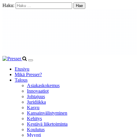
Haku:
Etusivu
Mikä Presser?
Talous
Asiakaskokemus
Innovaatiot
Johtajuus
Juridiikka
Kasvu
Kansainvälistyminen
Kehitys
Kestävä liiketoiminta
Koulutus
Myynti