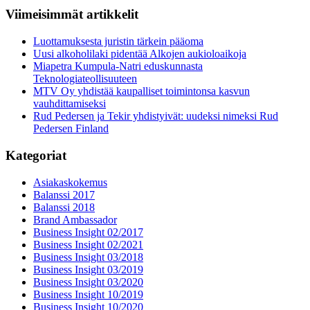
Viimeisimmät artikkelit
Luottamuksesta juristin tärkein pääoma
Uusi alkoholilaki pidentää Alkojen aukioloaikoja
Miapetra Kumpula-Natri eduskunnasta
Teknologiateollisuuteen
MTV Oy yhdistää kaupalliset toimintonsa kasvun
vauhdittamiseksi
Rud Pedersen ja Tekir yhdistyivät: uudeksi nimeksi Rud
Pedersen Finland
Kategoriat
Asiakaskokemus
Balanssi 2017
Balanssi 2018
Brand Ambassador
Business Insight 02/2017
Business Insight 02/2021
Business Insight 03/2018
Business Insight 03/2019
Business Insight 03/2020
Business Insight 10/2019
Business Insight 10/2020