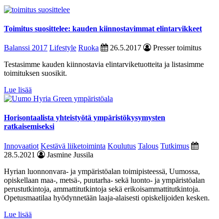
Toimitus suosittelee: kauden kiinnostavimmat elintarvikkeet
Balanssi 2017
Lifestyle
Ruoka
26.5.2017
Presser toimitus
Testasimme kauden kiinnostavia elintarviketuotteita ja listasimme
toimituksen suosikit.
Lue lisää
Horisontaalista yhteistyötä ympäristökysymysten
ratkaisemiseksi
Innovaatiot
Kestävä liiketoiminta
Koulutus
Talous
Tutkimus
28.5.2021
Jasmine Jussila
Hyrian luonnonvara- ja ympäristöalan toimipisteessä, Uumossa,
opiskellaan maa-, metsä-, puutarha- sekä luonto- ja ympäristöalan
perustutkintoja, ammattitutkintoja sekä erikoisammattitutkintoja.
Opetusmaatilaa hyödynnetään laaja-alaisesti opiskelijoiden kesken.
Lue lisää