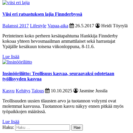
Viisi eri ratsastuksen lajia Finnderbyssä
Balanssi 2017
Lifestyle
Vapaa-aika
26.5.2017
Heidi Töyrylä
Perinteinen koko perheen kesätapahtuma Hankkija Finnderby
kokoaa yhteen hevosmaailman ammattilaiset sekä harrastajat
Ypäjälle kesäkuun toisena viikonloppuna, 8-11.6.
Lue lisää
Insinööriliitto: Teollisuus kasvaa, seuraavaksi odotetaan
työllisyyden kasvua
Kasvu
Kehitys
Talous
10.10.2025
Jasmine Jussila
Teollisuuden uusien tilausten arvo ja tuotannon volyymi ovat
molemmat kasvussa. Tuotannon kasvu näkyy ennen pitkää myös
työpaikkojen määrässä.
Lue lisää
Haku: