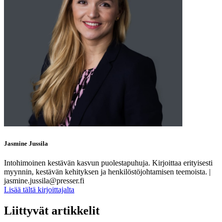
Jasmine Jussila
Intohimoinen kestävän kasvun puolestapuhuja. Kirjoittaa erityisesti
myynnin, kestävän kehityksen ja henkilöstöjohtamisen teemoista. |
jasmine.jussila@presser.fi
Lisää tältä kirjoittajalta
Liittyvät artikkelit