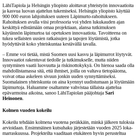
LähiTapiola ja Helsingin yliopisto aloittavat yhteistyön innovaatioita
ja kasvua luovan ajattelun tukemiseksi. Helsingin yliopisto käyttää
900 000 euron lahjoituksen uuteen Läpimurto-rahoitukseen.
Rahoituksen avulla viisi professoria voi yhden lukukauden ajan
keskittyä edistämään omaa projektiaan, alansa tutkimuksen
käytännön läpimurtoa tai opetuksen innovaatiota. Tavoitteena on
tukea sellaisten uusien ratkaisujen ja tapojen löytämistä, jotka
hyödyttävät koko yhteiskuntaa kestävällä tavalla.
– Emme voi tietää, mistä Suomen uusi kasvu ja läpimurrot löytyvät.
Innovaatiot rakentuvat tiedolle ja tutkimukselle, mutta niiden
syntyminen vaatii luovuutta ja riskinottokykyä. On hienoa saada olla
mahdollistamassa sitä, että ihmiset, joilla on valtava tietopääoma,
voivat ottaa askeleen sivuun jonkin uuden synnyttämiseksi.
Suomalainen yhteiskunta on aina kyennyt uudistumaan ja löytämään
läpimurtoja. Haluamme osaltamme vahvistaa tällaista ajattelua
epävarmoina aikoina, sanoo LähiTapiolan pääjohtaja
Sari
Heinonen
.
Kolmen vuoden kokeilu
Kokeilu tehdään kolmena vuotena peräkkäin, minkä jälkeen tuloksia
arvioidaan. Ensimmäinen kutsuhaku järjestetään vuoden 2025 loka-
marraskuussa. Projekteilta vaaditaan etukäteen hyvin perusteltua