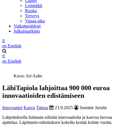
Lapset
Lemmikit
Ruoka
Terveys
Vapaa-aika
Vaikuttajablogi
Julkaisuarkisto
fi
en
English
fi
en
English
Kuva: Ari Aalto
LähiTapiola lahjoittaa 900 000 euroa
innovaatioiden edistämiseen
Innovaatiot
Kasvu
Talous
23.9.2025
Jasmine Jussila
Lahjoituksella halutaan edistää innovaatioita ja kasvua luovaa
ajattelua. Läpimurto-rahoituksen kokeilu kestää kolme vuotta.