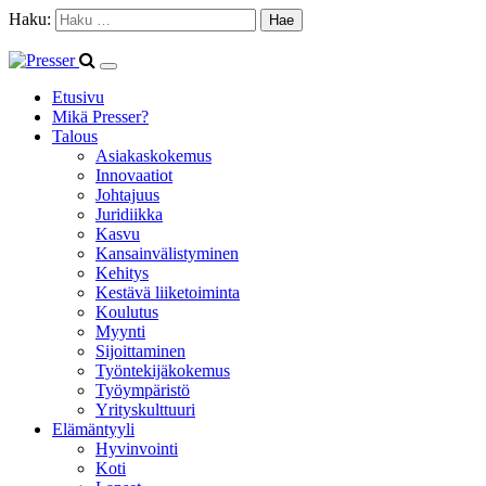
Haku:
Etusivu
Mikä Presser?
Talous
Asiakaskokemus
Innovaatiot
Johtajuus
Juridiikka
Kasvu
Kansainvälistyminen
Kehitys
Kestävä liiketoiminta
Koulutus
Myynti
Sijoittaminen
Työntekijäkokemus
Työympäristö
Yrityskulttuuri
Elämäntyyli
Hyvinvointi
Koti