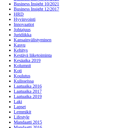
Business Insight 10/2021
Business Insight 12/2017
HRD
Hyvinvointi
Innovaatiot
Johtajuus
Juridiikka
Kansainvälistyminen
Kasvu
Kehitys
Kestävä liiketoiminta
Kesäaika 2019
Kolumnit
Koti
Koulutus
Kulisseissa
Laatuaika 2016
Laatuaika 2017
Laatuaika 2019
Laki
Lapset
Lemmikit
Lifestyle
Mandaatti 2015
Mandaatti 2016