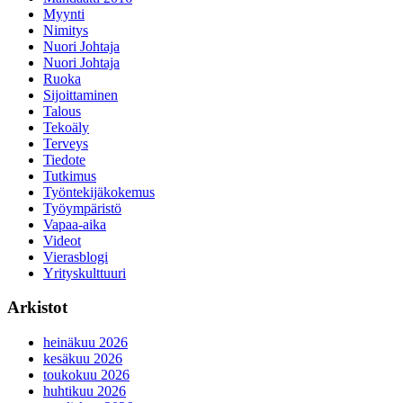
Myynti
Nimitys
Nuori Johtaja
Nuori Johtaja
Ruoka
Sijoittaminen
Talous
Tekoäly
Terveys
Tiedote
Tutkimus
Työntekijäkokemus
Työympäristö
Vapaa-aika
Videot
Vierasblogi
Yrityskulttuuri
Arkistot
heinäkuu 2026
kesäkuu 2026
toukokuu 2026
huhtikuu 2026