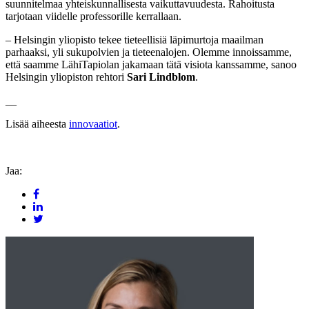
suunnitelmaa yhteiskunnallisesta vaikuttavuudesta. Rahoitusta
tarjotaan viidelle professorille kerrallaan.
– Helsingin yliopisto tekee tieteellisiä läpimurtoja maailman
parhaaksi, yli sukupolvien ja tieteenalojen. Olemme innoissamme,
että saamme LähiTapiolan jakamaan tätä visiota kanssamme, sanoo
Helsingin yliopiston rehtori
Sari Lindblom
.
__
Lisää aiheesta
innovaatiot
.
Jaa: