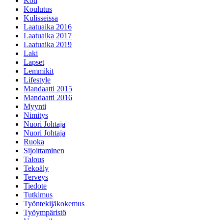
Koti
Koulutus
Kulisseissa
Laatuaika 2016
Laatuaika 2017
Laatuaika 2019
Laki
Lapset
Lemmikit
Lifestyle
Mandaatti 2015
Mandaatti 2016
Myynti
Nimitys
Nuori Johtaja
Nuori Johtaja
Ruoka
Sijoittaminen
Talous
Tekoäly
Terveys
Tiedote
Tutkimus
Työntekijäkokemus
Työympäristö