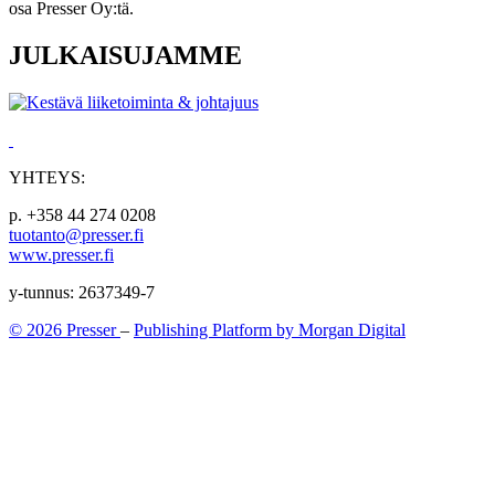
osa Presser Oy:tä.
JULKAISUJAMME
YHTEYS:
p. +358 44 274 0208
tuotanto@presser.fi
www.presser.fi
y-tunnus: 2637349-7
© 2026 Presser
–
Publishing Platform by Morgan Digital