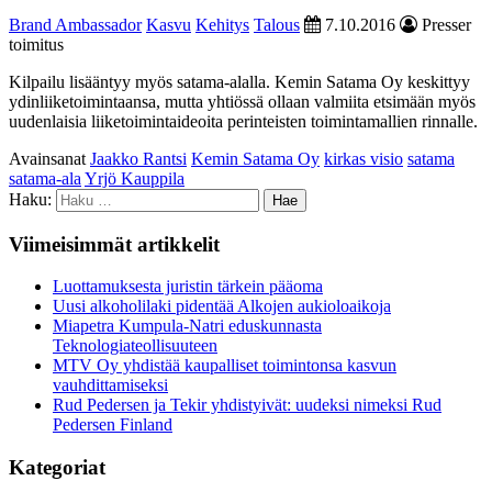
Brand Ambassador
Kasvu
Kehitys
Talous
7.10.2016
Presser
toimitus
Kilpailu lisääntyy myös satama-alalla. Kemin Satama Oy keskittyy
ydinliiketoimintaansa, mutta yhtiössä ollaan valmiita etsimään myös
uudenlaisia liiketoimintaideoita perinteisten toimintamallien rinnalle.
Avainsanat
Jaakko Rantsi
Kemin Satama Oy
kirkas visio
satama
satama-ala
Yrjö Kauppila
Haku:
Viimeisimmät artikkelit
Luottamuksesta juristin tärkein pääoma
Uusi alkoholilaki pidentää Alkojen aukioloaikoja
Miapetra Kumpula-Natri eduskunnasta
Teknologiateollisuuteen
MTV Oy yhdistää kaupalliset toimintonsa kasvun
vauhdittamiseksi
Rud Pedersen ja Tekir yhdistyivät: uudeksi nimeksi Rud
Pedersen Finland
Kategoriat