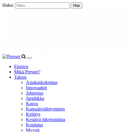
Haku:
Etusivu
Mikä Presser?
Talous
Asiakaskokemus
Innovaatiot
Johtajuus
Juridiikka
Kasvu
Kansainvälistyminen
Kehitys
Kestävä liiketoiminta
Koulutus
Myynti