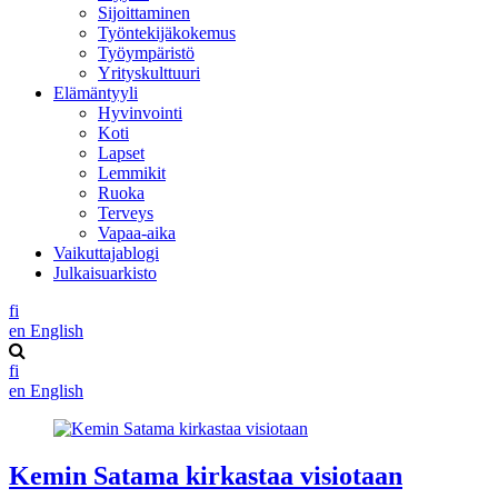
Sijoittaminen
Työntekijäkokemus
Työympäristö
Yrityskulttuuri
Elämäntyyli
Hyvinvointi
Koti
Lapset
Lemmikit
Ruoka
Terveys
Vapaa-aika
Vaikuttajablogi
Julkaisuarkisto
fi
en
English
fi
en
English
Kemin Satama kirkastaa visiotaan