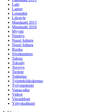
Laki
Lapset
Lemmikit
Lifestyle
Mandaatti 2015
Mandaatti 2016
Myynti
Nimitys
Nuori Johtaja
Nuori Johtaja
Ruoka
Sijoittaminen
Talous
Tekoäly
Terveys
Tiedote
Tutkimus
Työntekijäkokemus
Työympäristö
Vapaa-aika
Videot
Vierasblogi
Yrityskulttuuri