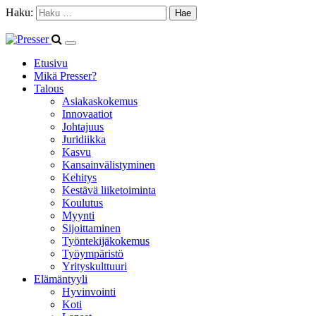
Haku:
Etusivu
Mikä Presser?
Talous
Asiakaskokemus
Innovaatiot
Johtajuus
Juridiikka
Kasvu
Kansainvälistyminen
Kehitys
Kestävä liiketoiminta
Koulutus
Myynti
Sijoittaminen
Työntekijäkokemus
Työympäristö
Yrityskulttuuri
Elämäntyyli
Hyvinvointi
Koti