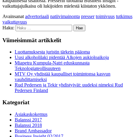
kaupallisesta sisällöstä. Presserin tuottama Business Insight -
vaikuttajajulkaisu oli lukijoiden mielestä kiistaton ykkönen.
Avainsanat
advertoriaali
natiivimainonta
presser
toimivuus
tutkimus
vaikuttavuus
Haku:
Viimeisimmät artikkelit
Luottamuksesta juristin tärkein pääoma
Uusi alkoholilaki pidentää Alkojen aukioloaikoja
Miapetra Kumpula-Natri eduskunnasta
Teknologiateollisuuteen
MTV Oy yhdistää kaupalliset toimintonsa kasvun
vauhdittamiseksi
Rud Pedersen ja Tekir yhdistyivät: uudeksi nimeksi Rud
Pedersen Finland
Kategoriat
Asiakaskokemus
Balanssi 2017
Balanssi 2018
Brand Ambassador
Business Insight 02/2017