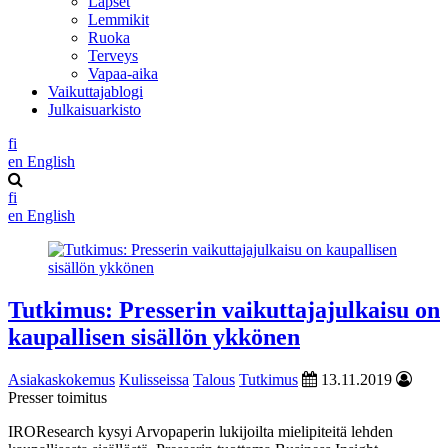
Lapset
Lemmikit
Ruoka
Terveys
Vapaa-aika
Vaikuttajablogi
Julkaisuarkisto
fi
en
English
fi
en
English
Tutkimus: Presserin vaikuttajajulkaisu on
kaupallisen sisällön ykkönen
Asiakaskokemus
Kulisseissa
Talous
Tutkimus
13.11.2019
Presser toimitus
IROResearch kysyi Arvopaperin lukijoilta mielipiteitä lehden