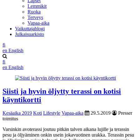
Lapset
Lemmikit
Ruoka
Terveys
Vapaa-aika
Vaikuttajablogi
Julkaisuarkisto
fi
en
English
fi
en
English
Siisti ja hyvin öljytty terassi on kotisi
käyntikortti
Kesäaika 2019
Koti
Lifestyle
Vapaa-aika
29.5.2019
Presser
toimitus
Varsinkin avoterassi joutuu pitkän talven aikana lujille ja terassin
pesu ja öljyäminen onkin usein jokavuotinen urakka. Terassin pesu