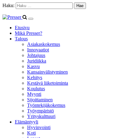
Haku:
Etusivu
Mikä Presser?
Talous
Asiakaskokemus
Innovaatiot
Johtajuus
Juridiikka
Kasvu
Kansainvälistyminen
Kehitys
Kestävä liiketoiminta
Koulutus
Myynti
Sijoittaminen
Työntekijäkokemus
Työympäristö
Yrityskulttuuri
Elämäntyyli
Hyvinvointi
Koti