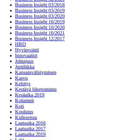
Business Insight 03/2018
Business Insight 03/2019
Business Insight 03/2020
Business Insight 10/2019
Business Insight 10/2020
Business Insight 10/2021
Business Insight 12/2017
HRD
Hyvinvointi
Innovaatiot
Johtajuus
Juridiikka
Kansainvälistyminen
Kasvu
Kehitys
Kestävä liiketoiminta
Kesäaika 2019
Kolumnit
Koti
Koulutus
Kulisseissa
Laatuaika 2016
Laatuaika 2017
Laatuaika 2019
Laki