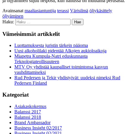
ja öljyäminen sujuu helposti, kun hallussa on muutama perusasia.
Avainsanat
maaliasiantuntija
terassi
Värisilmä
öljykäsittely
öljyäminen
Haku:
Viimeisimmät artikkelit
Luottamuksesta juristin tärkein pääoma
Uusi alkoholilaki pidentää Alkojen aukioloaikoja
Miapetra Kumpula-Natri eduskunnasta
Teknologiateollisuuteen
MTV Oy yhdistää kaupalliset toimintonsa kasvun
vauhdittamiseksi
Rud Pedersen ja Tekir yhdistyivät: uudeksi nimeksi Rud
Pedersen Finland
Kategoriat
Asiakaskokemus
Balanssi 2017
Balanssi 2018
Brand Ambassador
Business Insight 02/2017
Business Insight 02/2021