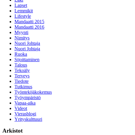
Lapset
Lemmikit
Lifestyle
Mandaatti 2015
Mandaatti 2016
Myynti
Nimitys
Nuori Johtaja
Nuori Johtaja
Ruoka
Sijoittaminen
Talous
Tekoäly
Terveys
Tiedote
Tutkimus
Työntekijäkokemus
Työympäristö
Vapaa-aika
Videot
Vierasblogi
Yrityskulttuuri
Arkistot