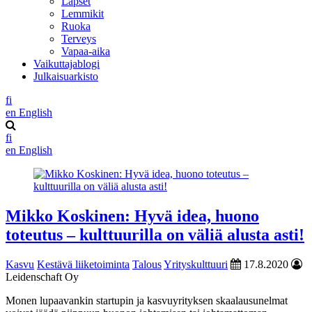
Lapset
Lemmikit
Ruoka
Terveys
Vapaa-aika
Vaikuttajablogi
Julkaisuarkisto
fi
en
English
fi
en
English
Mikko Koskinen: Hyvä idea, huono
toteutus – kulttuurilla on väliä alusta asti!
Kasvu
Kestävä liiketoiminta
Talous
Yrityskulttuuri
17.8.2020
Leidenschaft Oy
Monen lupaavankin startupin ja kasvuyrityksen skaalausunelmat