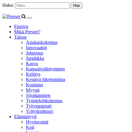
Haku:
Etusivu
Mikä Presser?
Talous
Asiakaskokemus
Innovaatiot
Johtajuus
Juridiikka
Kasvu
Kansainvälistyminen
Kehitys
Kestävä liiketoiminta
Koulutus
Myynti
Sijoittaminen
Työntekijäkokemus
Työympäristö
Yrityskulttuuri
Elämäntyyli
Hyvinvointi
Koti