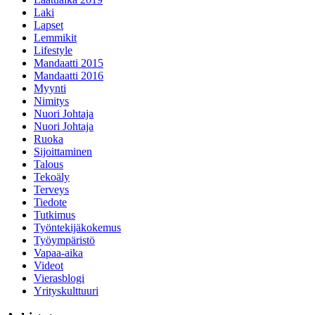
Laki
Lapset
Lemmikit
Lifestyle
Mandaatti 2015
Mandaatti 2016
Myynti
Nimitys
Nuori Johtaja
Nuori Johtaja
Ruoka
Sijoittaminen
Talous
Tekoäly
Terveys
Tiedote
Tutkimus
Työntekijäkokemus
Työympäristö
Vapaa-aika
Videot
Vierasblogi
Yrityskulttuuri