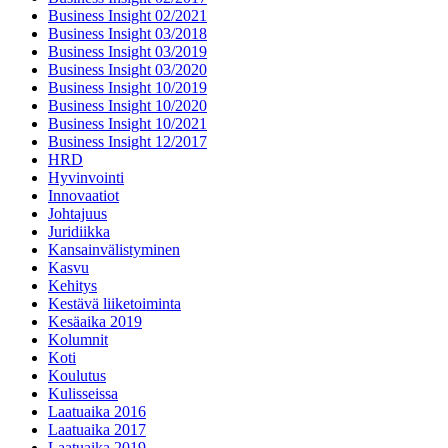
Business Insight 02/2021
Business Insight 03/2018
Business Insight 03/2019
Business Insight 03/2020
Business Insight 10/2019
Business Insight 10/2020
Business Insight 10/2021
Business Insight 12/2017
HRD
Hyvinvointi
Innovaatiot
Johtajuus
Juridiikka
Kansainvälistyminen
Kasvu
Kehitys
Kestävä liiketoiminta
Kesäaika 2019
Kolumnit
Koti
Koulutus
Kulisseissa
Laatuaika 2016
Laatuaika 2017
Laatuaika 2019