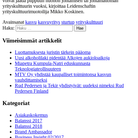
voivat jäädä piippuun huonon johtamisen tai johtamattoman
yrityskulttuurin vuoksi, kirjoittaa Leidenschaftin
yrityskulttuurimuotoilija Mikko Koskinen.
Avainsanat
kasvu
kasvuyritys
sturtup
yrityskulttuuri
Haku:
Viimeisimmät artikkelit
Luottamuksesta juristin tärkein pääoma
Uusi alkoholilaki pidentää Alkojen aukioloaikoja
Miapetra Kumpula-Natri eduskunnasta
Teknologiateollisuuteen
MTV Oy yhdistää kaupalliset toimintonsa kasvun
vauhdittamiseksi
Rud Pedersen ja Tekir yhdistyivät: uudeksi nimeksi Rud
Pedersen Finland
Kategoriat
Asiakaskokemus
Balanssi 2017
Balanssi 2018
Brand Ambassador
Business Insight 02/2017