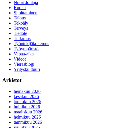
Nuori Johtaja
Ruoka
Sijoittaminen
Talous
Tekoäly
Terveys
Tiedote
Tutkimus
Työntekijäkokemus
Työympäristö
Vapaa-aika
Videot
Vierasblogi
Yrityskulttuuri
Arkistot
heinäkuu 2026
kesäkuu 2026
toukokuu 2026
huhtikuu 2026
maaliskuu 2026
helmikuu 2026
tammikuu 2026
joulukuu 2025