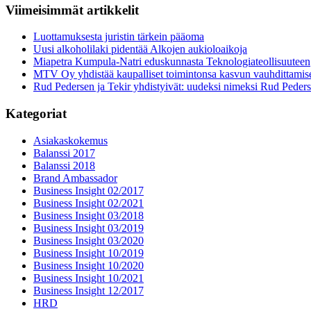
Viimeisimmät artikkelit
Luottamuksesta juristin tärkein pääoma
Uusi alkoholilaki pidentää Alkojen aukioloaikoja
Miapetra Kumpula-Natri eduskunnasta Teknologiateollisuuteen
MTV Oy yhdistää kaupalliset toimintonsa kasvun vauhdittamis
Rud Pedersen ja Tekir yhdistyivät: uudeksi nimeksi Rud Peder
Kategoriat
Asiakaskokemus
Balanssi 2017
Balanssi 2018
Brand Ambassador
Business Insight 02/2017
Business Insight 02/2021
Business Insight 03/2018
Business Insight 03/2019
Business Insight 03/2020
Business Insight 10/2019
Business Insight 10/2020
Business Insight 10/2021
Business Insight 12/2017
HRD