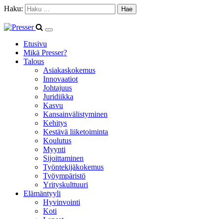
Haku:
Etusivu
Mikä Presser?
Talous
Asiakaskokemus
Innovaatiot
Johtajuus
Juridiikka
Kasvu
Kansainvälistyminen
Kehitys
Kestävä liiketoiminta
Koulutus
Myynti
Sijoittaminen
Työntekijäkokemus
Työympäristö
Yrityskulttuuri
Elämäntyyli
Hyvinvointi
Koti