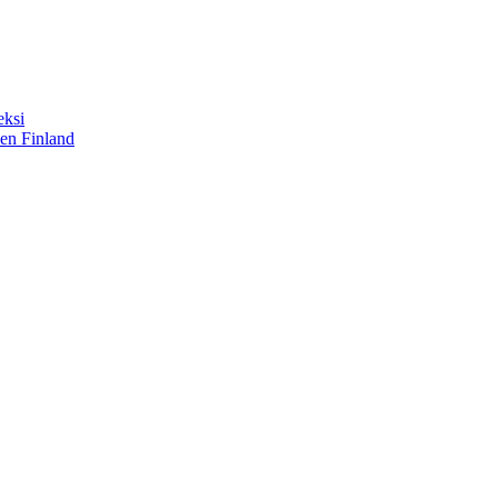
eksi
sen Finland