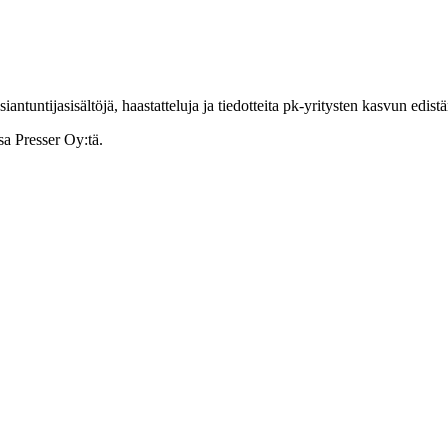
ntuntijasisältöjä, haastatteluja ja tiedotteita pk-yritysten kasvun edist
sa Presser Oy:tä.