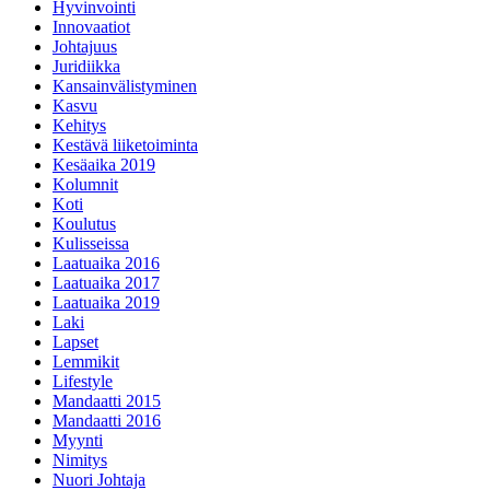
Hyvinvointi
Innovaatiot
Johtajuus
Juridiikka
Kansainvälistyminen
Kasvu
Kehitys
Kestävä liiketoiminta
Kesäaika 2019
Kolumnit
Koti
Koulutus
Kulisseissa
Laatuaika 2016
Laatuaika 2017
Laatuaika 2019
Laki
Lapset
Lemmikit
Lifestyle
Mandaatti 2015
Mandaatti 2016
Myynti
Nimitys
Nuori Johtaja