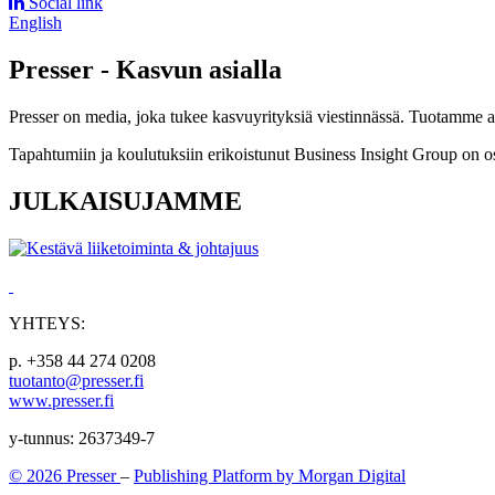
Social link
English
Presser - Kasvun asialla
Presser on media, joka tukee kasvuyrityksiä viestinnässä. Tuotamme asia
Tapahtumiin ja koulutuksiin erikoistunut Business Insight Group on o
JULKAISUJAMME
YHTEYS:
p. +358 44 274 0208
tuotanto@presser.fi
www.presser.fi
y-tunnus: 2637349-7
© 2026 Presser
–
Publishing Platform by Morgan Digital