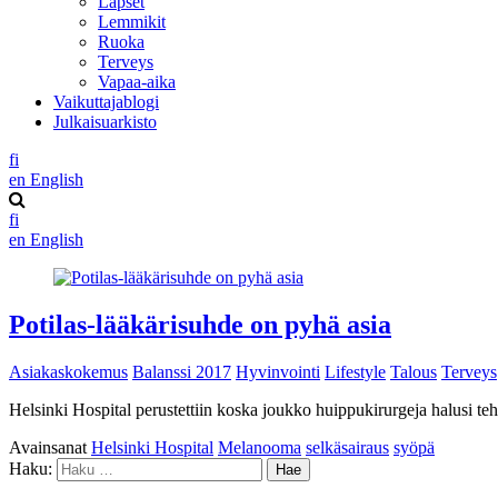
Lapset
Lemmikit
Ruoka
Terveys
Vapaa-aika
Vaikuttajablogi
Julkaisuarkisto
fi
en
English
fi
en
English
Potilas-lääkärisuhde on pyhä asia
Asiakaskokemus
Balanssi 2017
Hyvinvointi
Lifestyle
Talous
Terveys
Helsinki Hospital perustettiin koska joukko huippukirurgeja halusi tehdä
Avainsanat
Helsinki Hospital
Melanooma
selkäsairaus
syöpä
Haku: