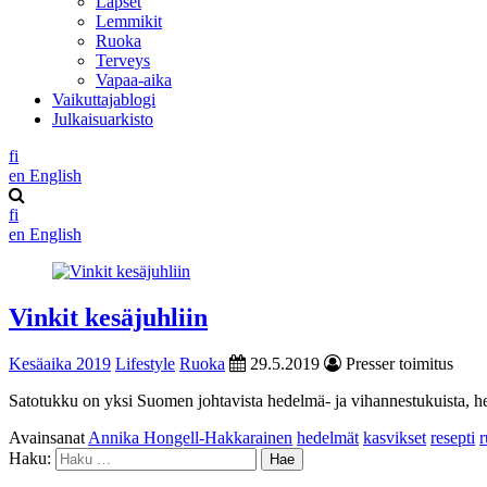
Lapset
Lemmikit
Ruoka
Terveys
Vapaa-aika
Vaikuttajablogi
Julkaisuarkisto
fi
en
English
fi
en
English
Vinkit kesäjuhliin
Kesäaika 2019
Lifestyle
Ruoka
29.5.2019
Presser toimitus
Satotukku on yksi Suomen johtavista hedelmä- ja vihannestukuista, 
Avainsanat
Annika Hongell-Hakkarainen
hedelmät
kasvikset
resepti
Haku: