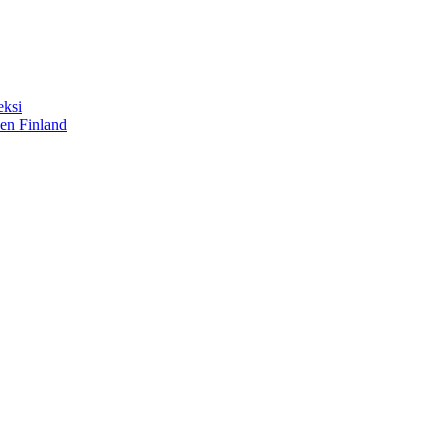
eksi
sen Finland