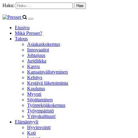
Haku:
Etusivu
Mikä Presser?
Talous
Asiakaskokemus
Innovaatiot
Johtajuus
Juridiikka
Kasvu
Kansainvälistyminen
Kehitys
Kestävä liiketoiminta
Koulutus
Myynti
Sijoittaminen
Työntekijäkokemus
Työympäristö
Yrityskulttuuri
Elämäntyyli
Hyvinvointi
Koti