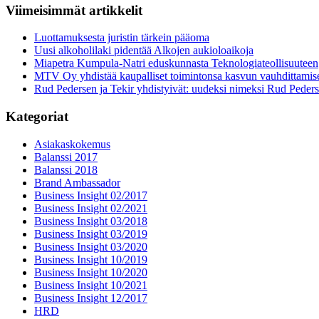
Viimeisimmät artikkelit
Luottamuksesta juristin tärkein pääoma
Uusi alkoholilaki pidentää Alkojen aukioloaikoja
Miapetra Kumpula-Natri eduskunnasta Teknologiateollisuuteen
MTV Oy yhdistää kaupalliset toimintonsa kasvun vauhdittamis
Rud Pedersen ja Tekir yhdistyivät: uudeksi nimeksi Rud Peder
Kategoriat
Asiakaskokemus
Balanssi 2017
Balanssi 2018
Brand Ambassador
Business Insight 02/2017
Business Insight 02/2021
Business Insight 03/2018
Business Insight 03/2019
Business Insight 03/2020
Business Insight 10/2019
Business Insight 10/2020
Business Insight 10/2021
Business Insight 12/2017
HRD