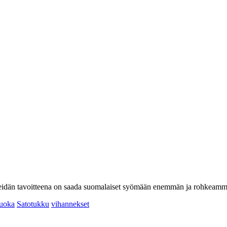
heidän tavoitteena on saada suomalaiset syömään enemmän ja rohkeammi
ruoka
Satotukku
vihannekset