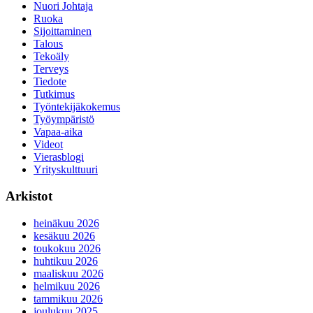
Nuori Johtaja
Ruoka
Sijoittaminen
Talous
Tekoäly
Terveys
Tiedote
Tutkimus
Työntekijäkokemus
Työympäristö
Vapaa-aika
Videot
Vierasblogi
Yrityskulttuuri
Arkistot
heinäkuu 2026
kesäkuu 2026
toukokuu 2026
huhtikuu 2026
maaliskuu 2026
helmikuu 2026
tammikuu 2026
joulukuu 2025