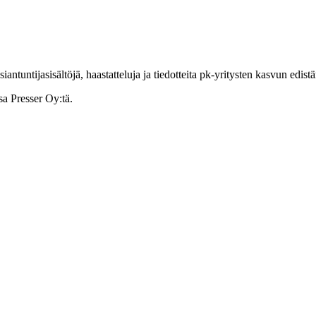
ntuntijasisältöjä, haastatteluja ja tiedotteita pk-yritysten kasvun edist
sa Presser Oy:tä.