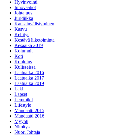
Hyvinvointi
Innovaatiot
Johtajuus
Juridiikka
Kansainvälistyminen
Kasvu
Kehitys
Kestävä liiketoiminta
Kesäaika 2019
Kolumnit
Koti
Koulutus
Kulisseissa
Laatuaika 2016
Laatuaika 2017
Laatuaika 2019
Laki
Lapset
Lemmikit
Lifestyle
Mandaatti 2015
Mandaatti 2016
Myynti
Nimitys
Nuori Johtaja