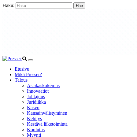
Haku:
Etusivu
Mikä Presser?
Talous
Asiakaskokemus
Innovaatiot
Johtajuus
Juridiikka
Kasvu
Kansainvälistyminen
Kehitys
Kestävä liiketoiminta
Koulutus
Myynti