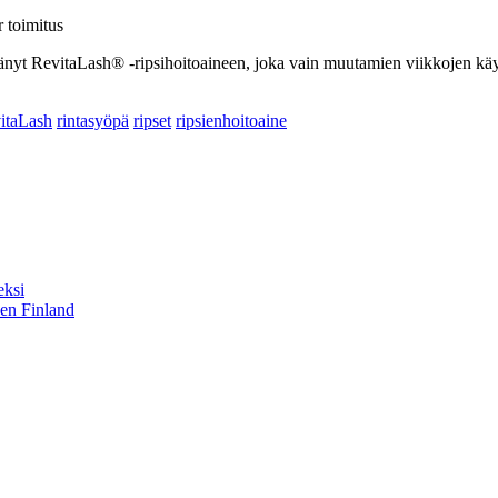
 toimitus
nyt RevitaLash® -ripsihoitoaineen, joka vain muutamien viikkojen käyt
itaLash
rintasyöpä
ripset
ripsienhoitoaine
eksi
sen Finland