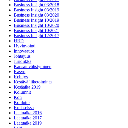
Business Insight 03/2018
Business Insight 03/2019
Business Insight 03/2020
Business Insight 10/2019
Business Insight 10/2020
Business Insight 10/2021
Business Insight 12/2017
HRD
Hyvinvointi
Innovaatiot
Johtajuus
Juridiikka
Kansainvälistyminen
Kasvu
Kehitys
Kestävä liiketoiminta
Kesäaika 2019
Kolumnit
Koti
Koulutus
Kulisseissa
Laatuaika 2016
Laatuaika 2017
Laatuaika 2019