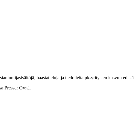
ntuntijasisältöjä, haastatteluja ja tiedotteita pk-yritysten kasvun edist
sa Presser Oy:tä.