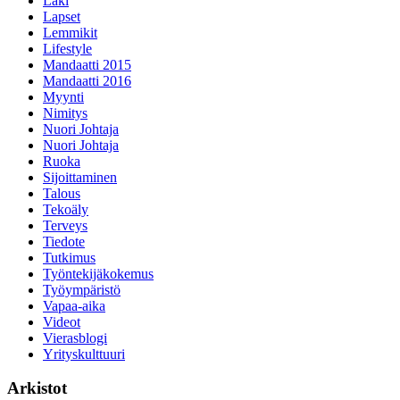
Laki
Lapset
Lemmikit
Lifestyle
Mandaatti 2015
Mandaatti 2016
Myynti
Nimitys
Nuori Johtaja
Nuori Johtaja
Ruoka
Sijoittaminen
Talous
Tekoäly
Terveys
Tiedote
Tutkimus
Työntekijäkokemus
Työympäristö
Vapaa-aika
Videot
Vierasblogi
Yrityskulttuuri
Arkistot