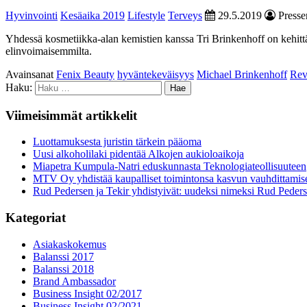
Hyvinvointi
Kesäaika 2019
Lifestyle
Terveys
29.5.2019
Presser
Yhdessä kosmetiikka-alan kemistien kanssa Tri Brinkenhoff on kehittä
elinvoimaisemmilta.
Avainsanat
Fenix Beauty
hyväntekeväisyys
Michael Brinkenhoff
Rev
Haku:
Viimeisimmät artikkelit
Luottamuksesta juristin tärkein pääoma
Uusi alkoholilaki pidentää Alkojen aukioloaikoja
Miapetra Kumpula-Natri eduskunnasta Teknologiateollisuuteen
MTV Oy yhdistää kaupalliset toimintonsa kasvun vauhdittamis
Rud Pedersen ja Tekir yhdistyivät: uudeksi nimeksi Rud Peder
Kategoriat
Asiakaskokemus
Balanssi 2017
Balanssi 2018
Brand Ambassador
Business Insight 02/2017
Business Insight 02/2021