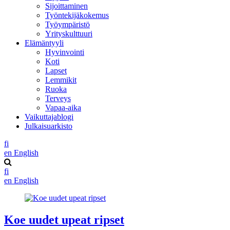
Sijoittaminen
Työntekijäkokemus
Työympäristö
Yrityskulttuuri
Elämäntyyli
Hyvinvointi
Koti
Lapset
Lemmikit
Ruoka
Terveys
Vapaa-aika
Vaikuttajablogi
Julkaisuarkisto
fi
en
English
fi
en
English
Koe uudet upeat ripset