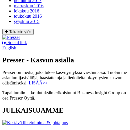
helmikuu 2017
marraskuu 2016
lokakuu 2016
toukokuu 2016
syyskuu 2015
Takaisin ylös
Social link
English
Presser - Kasvun asialla
Presser on media, joka tukee kasvuyrityksiä viestinnässä. Tuotamme
asiantuntijasisältöjä, haastatteluja ja tiedotteita pk-yritysten kasvun
edistämiseksi.
LISÄÄ>>
Tapahtumiin ja koulutuksiin erikoistunut Business Insight Group on
osa Presser Oy:tä.
JULKAISUJAMME