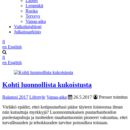
Lapset
Lemmikit
Ruoka
Terveys
Vapaa-aika
Vaikuttajablogi
Julkaisuarkisto
fi
en
English
fi
en
English
Kohti luonnollista kukoistusta
Balanssi 2017
Lifestyle
Vapaa-aika
26.5.2017
Presser toimitus
Vieläkö epäilet, ettei kotipuutarhasi pääse täyteen loistoonsa ilman
niin kutsuttuja myrkkyjä? Luonnonmukaisen puutarhanhoidon
puolestapuhuja ja tuotteiden maahantuonnin pioneeri vakuuttaa, ettei
turvallisuuden ja tehokkuuden tarvitse poissulkea toisiaan.