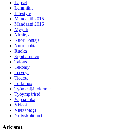
Lapset
Lemmikit
Lifestyle
Mandaatti 2015
Mandaatti 2016
Myynti
Nimitys
Nuori Johtaja
Nuori Johtaja
Ruoka
Sijoittaminen
Talous
Tekoäly
Terveys
Tiedote
Tutkimus
Työntekijäkokemus
Työympäristö
Vapaa-aika
Videot
Vierasblogi
Yrityskulttuuri
Arkistot