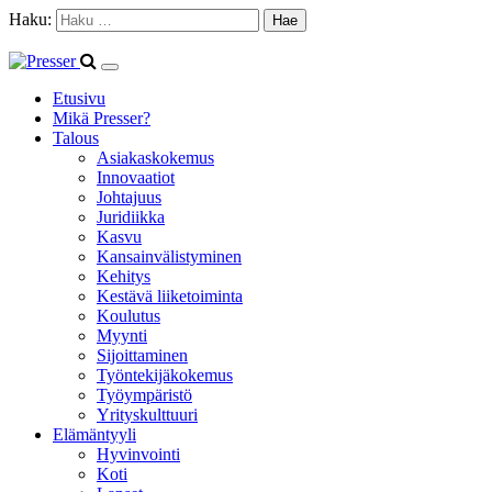
Haku:
Etusivu
Mikä Presser?
Talous
Asiakaskokemus
Innovaatiot
Johtajuus
Juridiikka
Kasvu
Kansainvälistyminen
Kehitys
Kestävä liiketoiminta
Koulutus
Myynti
Sijoittaminen
Työntekijäkokemus
Työympäristö
Yrityskulttuuri
Elämäntyyli
Hyvinvointi
Koti