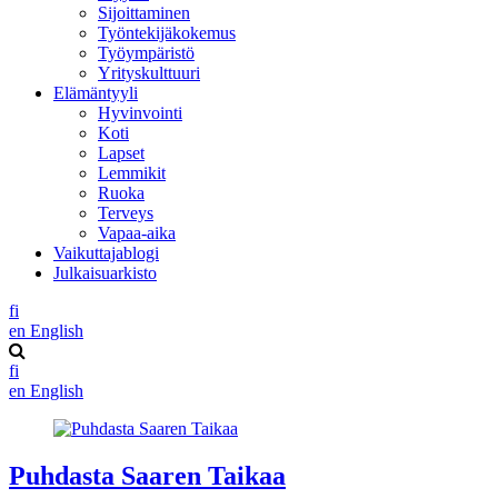
Sijoittaminen
Työntekijäkokemus
Työympäristö
Yrityskulttuuri
Elämäntyyli
Hyvinvointi
Koti
Lapset
Lemmikit
Ruoka
Terveys
Vapaa-aika
Vaikuttajablogi
Julkaisuarkisto
fi
en
English
fi
en
English
Puhdasta Saaren Taikaa