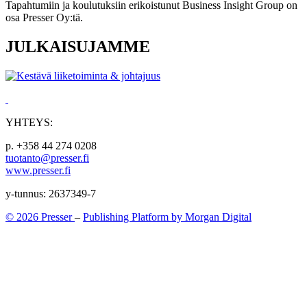
Tapahtumiin ja koulutuksiin erikoistunut Business Insight Group on
osa Presser Oy:tä.
JULKAISUJAMME
YHTEYS:
p. +358 44 274 0208
tuotanto@presser.fi
www.presser.fi
y-tunnus: 2637349-7
© 2026 Presser
–
Publishing Platform by Morgan Digital