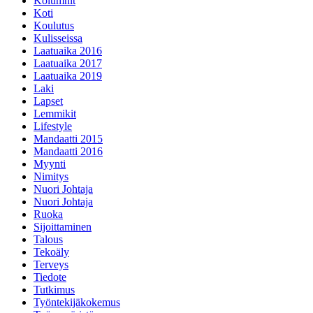
Kolumnit
Koti
Koulutus
Kulisseissa
Laatuaika 2016
Laatuaika 2017
Laatuaika 2019
Laki
Lapset
Lemmikit
Lifestyle
Mandaatti 2015
Mandaatti 2016
Myynti
Nimitys
Nuori Johtaja
Nuori Johtaja
Ruoka
Sijoittaminen
Talous
Tekoäly
Terveys
Tiedote
Tutkimus
Työntekijäkokemus