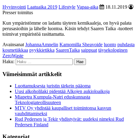
Hyvinvointi
Laatuaika 2019
Lifestyle
Vapaa-aika
18.11.2019
Presser toimitus
Kun ympäristömme on ladattu täyteen kemikaaleja, on hyvä palata
perusasioihin ja lähelle luontoa. Käsin tehdyt Saaren Taika -tuotteet
toimivat ympäristöä rasittamatta.
Avainsanat
JohannaAmnelin
Kamomilla Sheavoide
luonto
puhdasta
kosmetiikkaa
pyykkietikka
SaarenTaika
saippuat
täysekologinen
ZeroWaste
Haku:
Viimeisimmät artikkelit
Luottamuksesta juristin tärkein pääoma
Uusi alkoholilaki pidentää Alkojen aukioloaikoja
Miapetra Kumpula-Natri eduskunnasta
Teknologiateollisuuteen
MTV Oy yhdistää kaupalliset toimintonsa kasvun
vauhdittamiseksi
Rud Pedersen ja Tekir yhdistyivät: uudeksi nimeksi Rud
Pedersen Finland
Kategoriat