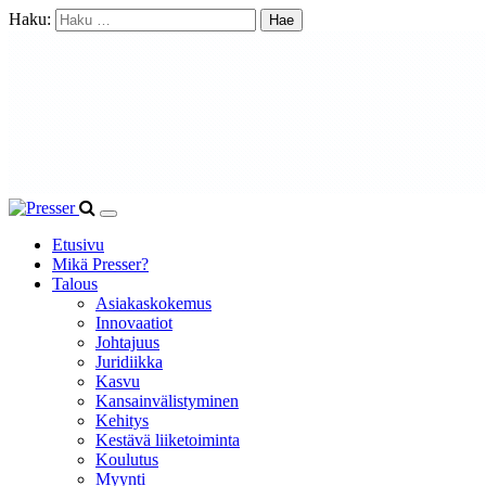
Haku:
Etusivu
Mikä Presser?
Talous
Asiakaskokemus
Innovaatiot
Johtajuus
Juridiikka
Kasvu
Kansainvälistyminen
Kehitys
Kestävä liiketoiminta
Koulutus
Myynti