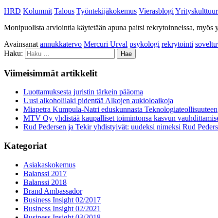
HRD
Kolumnit
Talous
Työntekijäkokemus
Vierasblogi
Yrityskulttuur
Monipuolista arviointia käytetään apuna paitsi rekrytoinneissa, myös y
Avainsanat
annukkatervo
Mercuri Urval
psykologi
rekrytointi
soveltu
Haku:
Viimeisimmät artikkelit
Luottamuksesta juristin tärkein pääoma
Uusi alkoholilaki pidentää Alkojen aukioloaikoja
Miapetra Kumpula-Natri eduskunnasta Teknologiateollisuuteen
MTV Oy yhdistää kaupalliset toimintonsa kasvun vauhdittamis
Rud Pedersen ja Tekir yhdistyivät: uudeksi nimeksi Rud Peder
Kategoriat
Asiakaskokemus
Balanssi 2017
Balanssi 2018
Brand Ambassador
Business Insight 02/2017
Business Insight 02/2021
Business Insight 03/2018