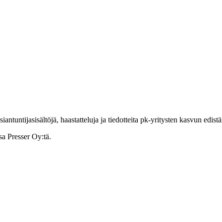
ntuntijasisältöjä, haastatteluja ja tiedotteita pk-yritysten kasvun edist
sa Presser Oy:tä.