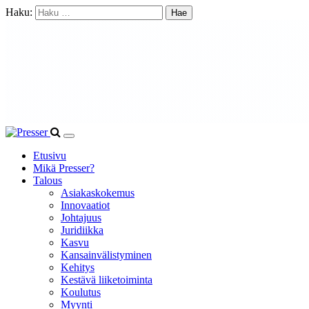
Haku:
Etusivu
Mikä Presser?
Talous
Asiakaskokemus
Innovaatiot
Johtajuus
Juridiikka
Kasvu
Kansainvälistyminen
Kehitys
Kestävä liiketoiminta
Koulutus
Myynti