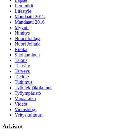
Lapset
Lemmikit
Lifestyle
Mandaatti 2015
Mandaatti 2016
Myynti
Nimitys
Nuori Johtaja
Nuori Johtaja
Ruoka
Sijoittaminen
Talous
Tekoäly
Terveys
Tiedote
Tutkimus
Työntekijäkokemus
Työympäristö
Vapaa-aika
Videot
Vierasblogi
Yrityskulttuuri
Arkistot