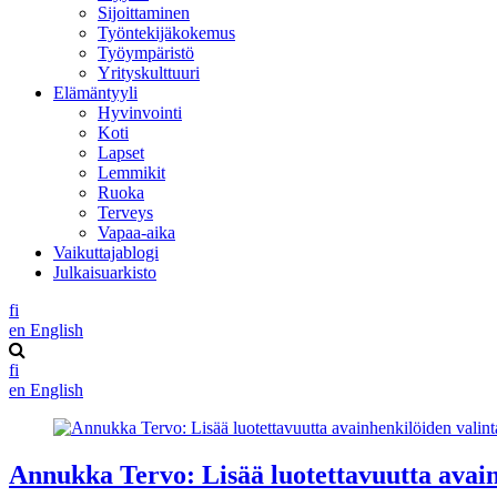
Sijoittaminen
Työntekijäkokemus
Työympäristö
Yrityskulttuuri
Elämäntyyli
Hyvinvointi
Koti
Lapset
Lemmikit
Ruoka
Terveys
Vapaa-aika
Vaikuttajablogi
Julkaisuarkisto
fi
en
English
fi
en
English
Annukka Tervo: Lisää luotettavuutta avain