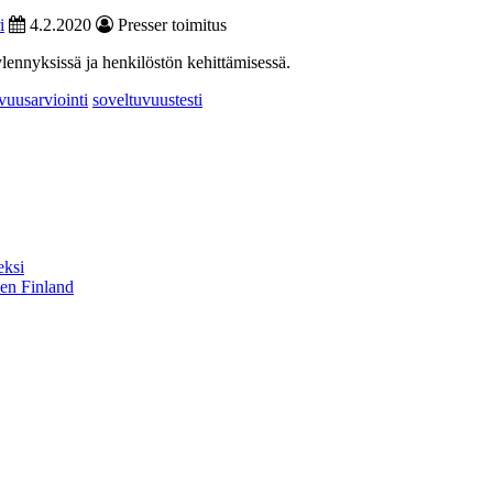
i
4.2.2020
Presser toimitus
lennyksissä ja henkilöstön kehittämisessä.
vuusarviointi
soveltuvuustesti
eksi
sen Finland