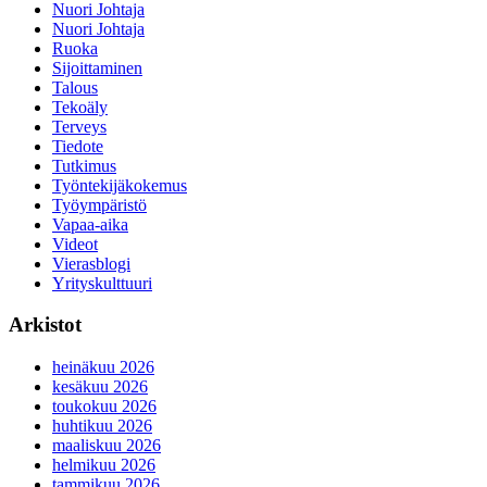
Nuori Johtaja
Nuori Johtaja
Ruoka
Sijoittaminen
Talous
Tekoäly
Terveys
Tiedote
Tutkimus
Työntekijäkokemus
Työympäristö
Vapaa-aika
Videot
Vierasblogi
Yrityskulttuuri
Arkistot
heinäkuu 2026
kesäkuu 2026
toukokuu 2026
huhtikuu 2026
maaliskuu 2026
helmikuu 2026
tammikuu 2026