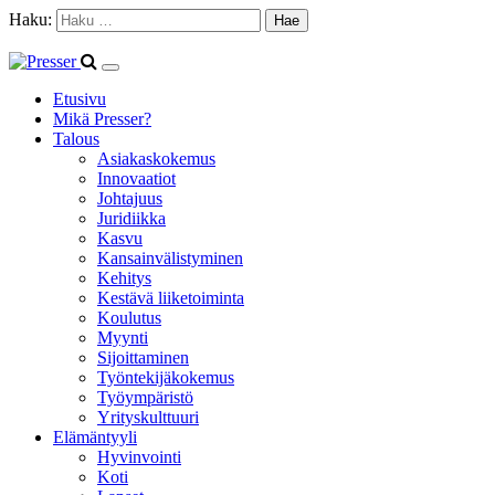
Haku:
Etusivu
Mikä Presser?
Talous
Asiakaskokemus
Innovaatiot
Johtajuus
Juridiikka
Kasvu
Kansainvälistyminen
Kehitys
Kestävä liiketoiminta
Koulutus
Myynti
Sijoittaminen
Työntekijäkokemus
Työympäristö
Yrityskulttuuri
Elämäntyyli
Hyvinvointi
Koti