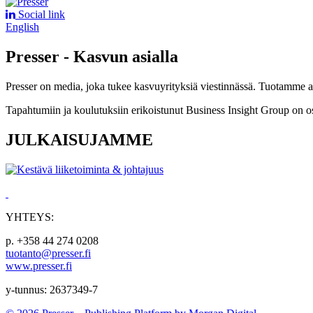
Social link
English
Presser - Kasvun asialla
Presser on media, joka tukee kasvuyrityksiä viestinnässä. Tuotamme asia
Tapahtumiin ja koulutuksiin erikoistunut Business Insight Group on o
JULKAISUJAMME
YHTEYS:
p. +358 44 274 0208
tuotanto@presser.fi
www.presser.fi
y-tunnus: 2637349-7