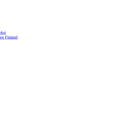
eksi
sen Finland