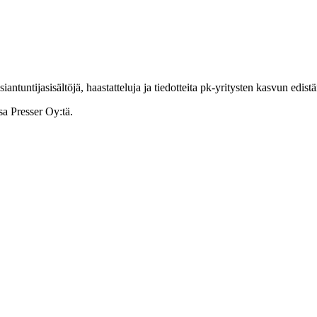
ntuntijasisältöjä, haastatteluja ja tiedotteita pk-yritysten kasvun edist
sa Presser Oy:tä.