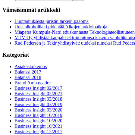
Viimeisimmät artikkelit
Luottamuksesta juristin tärkein pääoma
Uusi alkoholilaki pidentää Alkojen aukioloaikoja
Miapetra Kumpula-Natri eduskunnasta Teknologiateollisuuteen
MTV Oy yhdistää kaupalliset toimintonsa kasvun vauhdittamis
Rud Pedersen ja Tekir yhdistyivät: uudeksi nimeksi Rud Peder
Kategoriat
Asiakaskokemus
Balanssi 2017
Balanssi 2018
Brand Ambassador
Business Insight 02/2017
Business Insight 02/2021
Business Insight 03/2018
Business Insight 03/2019
Business Insight 03/2020
Business Insight 10/2019
Business Insight 10/2020
Business Insight 10/2021
Business Insight 12/2017