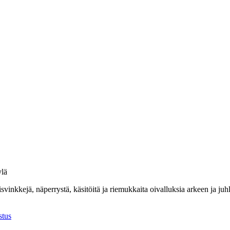
lä
isvinkkejä, näperrystä, käsitöitä ja riemukkaita oivalluksia arkeen ja ju
stus