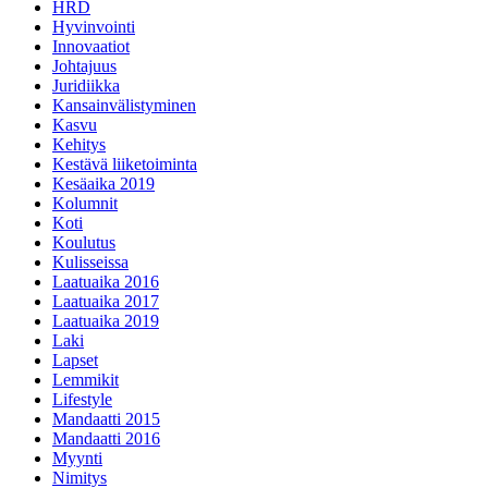
HRD
Hyvinvointi
Innovaatiot
Johtajuus
Juridiikka
Kansainvälistyminen
Kasvu
Kehitys
Kestävä liiketoiminta
Kesäaika 2019
Kolumnit
Koti
Koulutus
Kulisseissa
Laatuaika 2016
Laatuaika 2017
Laatuaika 2019
Laki
Lapset
Lemmikit
Lifestyle
Mandaatti 2015
Mandaatti 2016
Myynti
Nimitys