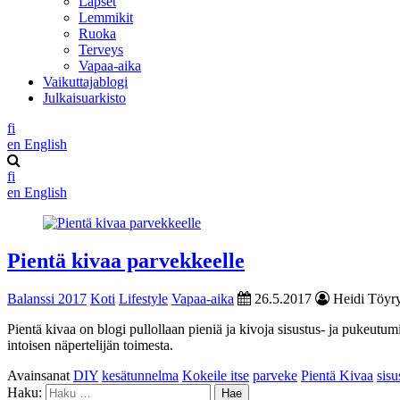
Lapset
Lemmikit
Ruoka
Terveys
Vapaa-aika
Vaikuttajablogi
Julkaisuarkisto
fi
en
English
fi
en
English
Pientä kivaa parvekkeelle
Balanssi 2017
Koti
Lifestyle
Vapaa-aika
26.5.2017
Heidi Töyry
Pientä kivaa on blogi pullollaan pieniä ja kivoja sisustus- ja pukeutum
intoisen näpertelijän toimesta.
Avainsanat
DIY
kesätunnelma
Kokeile itse
parveke
Pientä Kivaa
sisu
Haku: