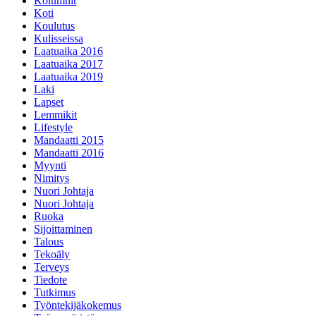
Kolumnit
Koti
Koulutus
Kulisseissa
Laatuaika 2016
Laatuaika 2017
Laatuaika 2019
Laki
Lapset
Lemmikit
Lifestyle
Mandaatti 2015
Mandaatti 2016
Myynti
Nimitys
Nuori Johtaja
Nuori Johtaja
Ruoka
Sijoittaminen
Talous
Tekoäly
Terveys
Tiedote
Tutkimus
Työntekijäkokemus