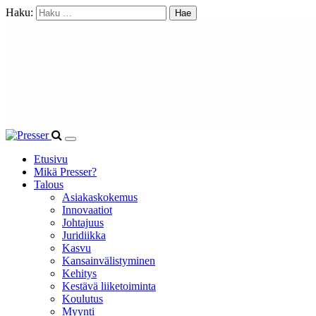
Haku:
Etusivu
Mikä Presser?
Talous
Asiakaskokemus
Innovaatiot
Johtajuus
Juridiikka
Kasvu
Kansainvälistyminen
Kehitys
Kestävä liiketoiminta
Koulutus
Myynti