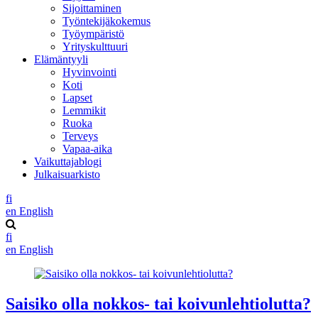
Sijoittaminen
Työntekijäkokemus
Työympäristö
Yrityskulttuuri
Elämäntyyli
Hyvinvointi
Koti
Lapset
Lemmikit
Ruoka
Terveys
Vapaa-aika
Vaikuttajablogi
Julkaisuarkisto
fi
en
English
fi
en
English
Saisiko olla nokkos- tai koivunlehtiolutta?