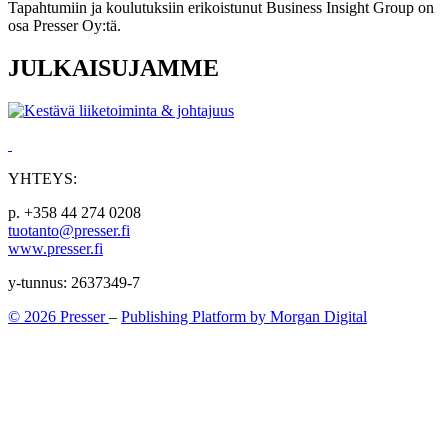
Tapahtumiin ja koulutuksiin erikoistunut Business Insight Group on
osa Presser Oy:tä.
JULKAISUJAMME
YHTEYS:
p. +358 44 274 0208
tuotanto@presser.fi
www.presser.fi
y-tunnus: 2637349-7
© 2026 Presser
–
Publishing Platform by Morgan Digital