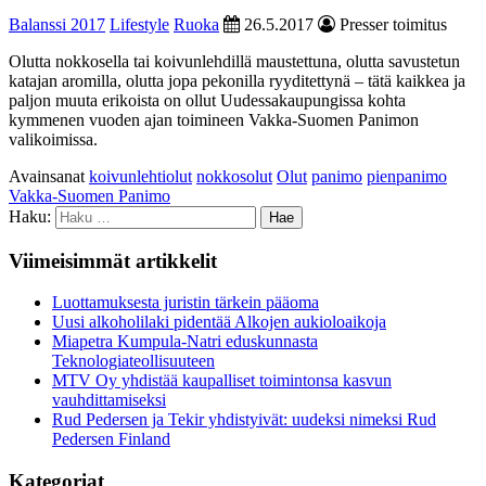
Balanssi 2017
Lifestyle
Ruoka
26.5.2017
Presser toimitus
Olutta nokkosella tai koivunlehdillä maustettuna, olutta savustetun
katajan aromilla, olutta jopa pekonilla ryyditettynä – tätä kaikkea ja
paljon muuta erikoista on ollut Uudessakaupungissa kohta
kymmenen vuoden ajan toimineen Vakka-Suomen Panimon
valikoimissa.
Avainsanat
koivunlehtiolut
nokkosolut
Olut
panimo
pienpanimo
Vakka-Suomen Panimo
Haku:
Viimeisimmät artikkelit
Luottamuksesta juristin tärkein pääoma
Uusi alkoholilaki pidentää Alkojen aukioloaikoja
Miapetra Kumpula-Natri eduskunnasta
Teknologiateollisuuteen
MTV Oy yhdistää kaupalliset toimintonsa kasvun
vauhdittamiseksi
Rud Pedersen ja Tekir yhdistyivät: uudeksi nimeksi Rud
Pedersen Finland
Kategoriat