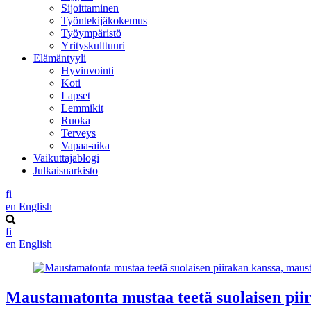
Sijoittaminen
Työntekijäkokemus
Työympäristö
Yrityskulttuuri
Elämäntyyli
Hyvinvointi
Koti
Lapset
Lemmikit
Ruoka
Terveys
Vapaa-aika
Vaikuttajablogi
Julkaisuarkisto
fi
en
English
fi
en
English
Maustamatonta mustaa teetä suolaisen pii