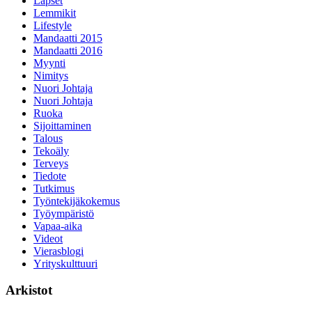
Lapset
Lemmikit
Lifestyle
Mandaatti 2015
Mandaatti 2016
Myynti
Nimitys
Nuori Johtaja
Nuori Johtaja
Ruoka
Sijoittaminen
Talous
Tekoäly
Terveys
Tiedote
Tutkimus
Työntekijäkokemus
Työympäristö
Vapaa-aika
Videot
Vierasblogi
Yrityskulttuuri
Arkistot