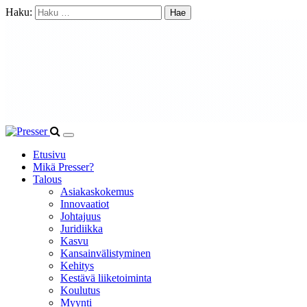
Haku:
Etusivu
Mikä Presser?
Talous
Asiakaskokemus
Innovaatiot
Johtajuus
Juridiikka
Kasvu
Kansainvälistyminen
Kehitys
Kestävä liiketoiminta
Koulutus
Myynti