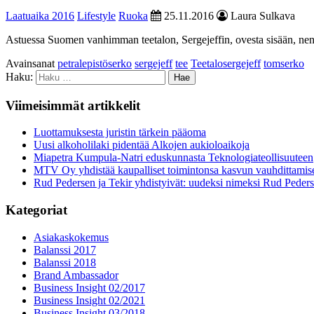
Laatuaika 2016
Lifestyle
Ruoka
25.11.2016
Laura Sulkava
Astuessa Suomen vanhimman teetalon, Sergejeffin, ovesta sisään, nenä
Avainsanat
petralepistöserko
sergejeff
tee
Teetalosergejeff
tomserko
Haku:
Viimeisimmät artikkelit
Luottamuksesta juristin tärkein pääoma
Uusi alkoholilaki pidentää Alkojen aukioloaikoja
Miapetra Kumpula-Natri eduskunnasta Teknologiateollisuuteen
MTV Oy yhdistää kaupalliset toimintonsa kasvun vauhdittamis
Rud Pedersen ja Tekir yhdistyivät: uudeksi nimeksi Rud Peder
Kategoriat
Asiakaskokemus
Balanssi 2017
Balanssi 2018
Brand Ambassador
Business Insight 02/2017
Business Insight 02/2021
Business Insight 03/2018