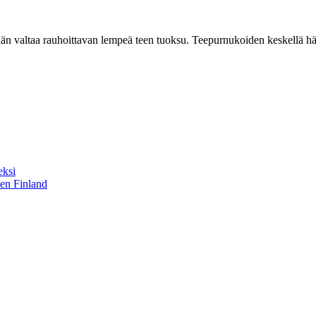
n valtaa rauhoittavan lempeä teen tuoksu. Teepurnukoiden keskellä hää
eksi
sen Finland