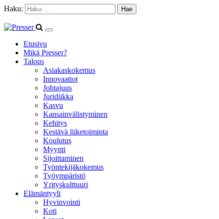
Haku:
Etusivu
Mikä Presser?
Talous
Asiakaskokemus
Innovaatiot
Johtajuus
Juridiikka
Kasvu
Kansainvälistyminen
Kehitys
Kestävä liiketoiminta
Koulutus
Myynti
Sijoittaminen
Työntekijäkokemus
Työympäristö
Yrityskulttuuri
Elämäntyyli
Hyvinvointi
Koti