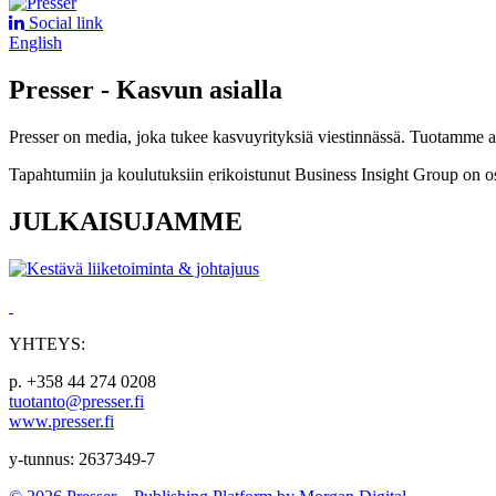
Social link
English
Presser - Kasvun asialla
Presser on media, joka tukee kasvuyrityksiä viestinnässä. Tuotamme asia
Tapahtumiin ja koulutuksiin erikoistunut Business Insight Group on o
JULKAISUJAMME
YHTEYS:
p. +358 44 274 0208
tuotanto@presser.fi
www.presser.fi
y-tunnus: 2637349-7