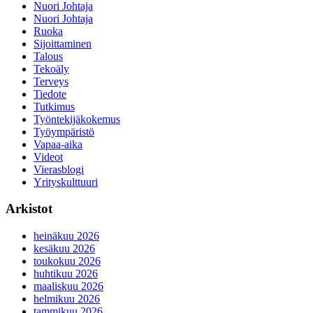
Nuori Johtaja
Nuori Johtaja
Ruoka
Sijoittaminen
Talous
Tekoäly
Terveys
Tiedote
Tutkimus
Työntekijäkokemus
Työympäristö
Vapaa-aika
Videot
Vierasblogi
Yrityskulttuuri
Arkistot
heinäkuu 2026
kesäkuu 2026
toukokuu 2026
huhtikuu 2026
maaliskuu 2026
helmikuu 2026
tammikuu 2026