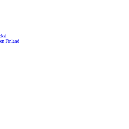
eksi
sen Finland