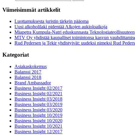
Viimeisimmät artikkelit
Luottamuksesta juristin tärkein pääoma
Uusi alkoholilaki pidentää Alkojen aukioloaikoja
Miapetra Kumpula-Natri eduskunnasta Teknologiateollisuuteen
MTV Oy yhdistää kaupalliset toimintonsa kasvun vauhdittamis
Rud Pedersen ja Tekir yhdistyivät: uudeksi nimeksi Rud Peder
Kategoriat
Asiakaskokemus
Balanssi 2017
Balanssi 2018
Brand Ambassador
Business Insight 02/2017
Business Insight 02/2021
Business Insight 03/2018
Business Insight 03/2019
Business Insight 03/2020
Business Insight 10/2019
Business Insight 10/2020
Business Insight 10/2021
Business Insight 12/2017