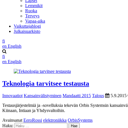
Lapset
Lemmikit
Ruoka
Terveys
Vapaa-aika
Vaikuttajablogi
Julkaisuarkisto
fi
en
English
fi
en
English
Teknologia tarvitsee testausta
Innovaatiot
Kansainvälistyminen
Mandaatti 2015
Talous
5.9.2015
Testausjärjestelmiä ja -sovelluksia tekevän Orbis Systemsin kansainv
Kiinaan, Intiaan ja Yhdysvaltoihin.
Avainsanat
EeroRossi
elektroniikka
OrbisSystems
Haku: