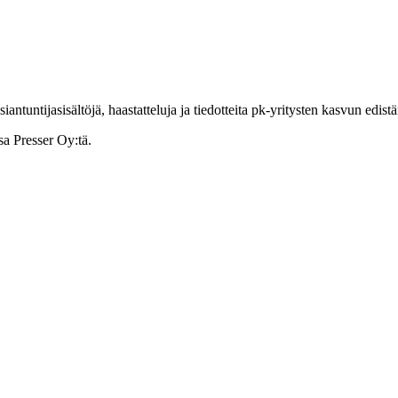
ntuntijasisältöjä, haastatteluja ja tiedotteita pk-yritysten kasvun edist
sa Presser Oy:tä.