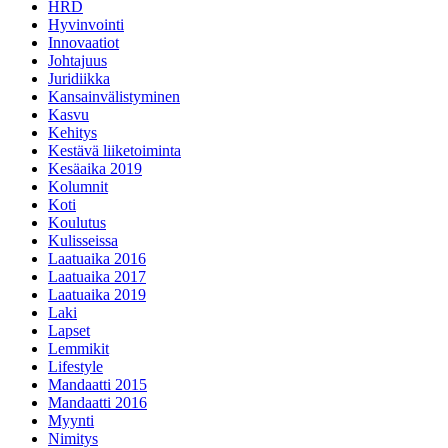
HRD
Hyvinvointi
Innovaatiot
Johtajuus
Juridiikka
Kansainvälistyminen
Kasvu
Kehitys
Kestävä liiketoiminta
Kesäaika 2019
Kolumnit
Koti
Koulutus
Kulisseissa
Laatuaika 2016
Laatuaika 2017
Laatuaika 2019
Laki
Lapset
Lemmikit
Lifestyle
Mandaatti 2015
Mandaatti 2016
Myynti
Nimitys