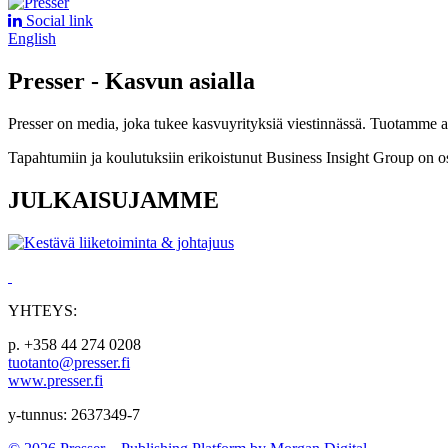
Social link
English
Presser - Kasvun asialla
Presser on media, joka tukee kasvuyrityksiä viestinnässä. Tuotamme asia
Tapahtumiin ja koulutuksiin erikoistunut Business Insight Group on o
JULKAISUJAMME
YHTEYS:
p. +358 44 274 0208
tuotanto@presser.fi
www.presser.fi
y-tunnus: 2637349-7