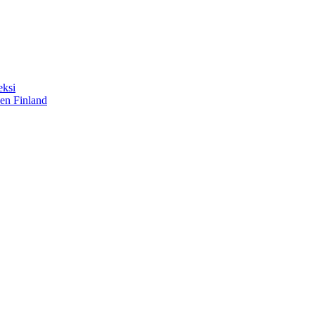
eksi
sen Finland