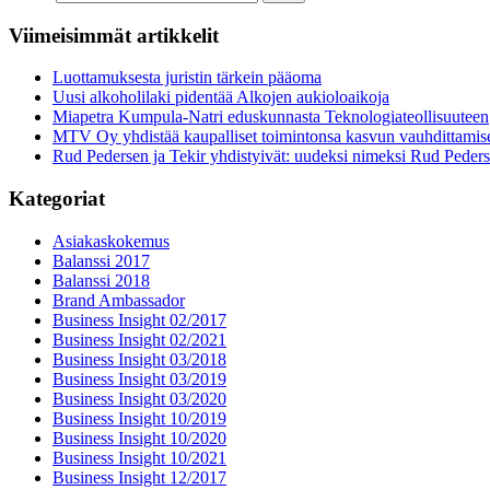
Viimeisimmät artikkelit
Luottamuksesta juristin tärkein pääoma
Uusi alkoholilaki pidentää Alkojen aukioloaikoja
Miapetra Kumpula-Natri eduskunnasta Teknologiateollisuuteen
MTV Oy yhdistää kaupalliset toimintonsa kasvun vauhdittamis
Rud Pedersen ja Tekir yhdistyivät: uudeksi nimeksi Rud Peder
Kategoriat
Asiakaskokemus
Balanssi 2017
Balanssi 2018
Brand Ambassador
Business Insight 02/2017
Business Insight 02/2021
Business Insight 03/2018
Business Insight 03/2019
Business Insight 03/2020
Business Insight 10/2019
Business Insight 10/2020
Business Insight 10/2021
Business Insight 12/2017