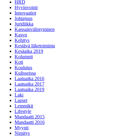
HRD
Hyvinvointi
Innovaatiot
Johtajuus
Juridiikka
Kansainvälistyminen
Kasvu
Kehitys
Kestävä liiketoiminta
Kesäaika 2019
Kolumnit
Koti
Koulutus
Kulisseissa
Laatuaika 2016
Laatuaika 2017
Laatuaika 2019
Laki
Lapset
Lemmikit
Lifestyle
Mandaatti 2015
Mandaatti 2016
Myynti
Nimitys