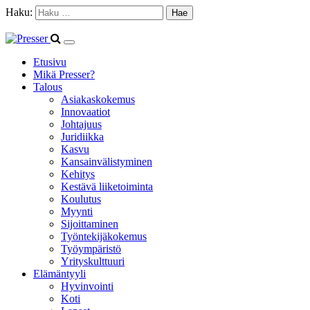
Haku:
Etusivu
Mikä Presser?
Talous
Asiakaskokemus
Innovaatiot
Johtajuus
Juridiikka
Kasvu
Kansainvälistyminen
Kehitys
Kestävä liiketoiminta
Koulutus
Myynti
Sijoittaminen
Työntekijäkokemus
Työympäristö
Yrityskulttuuri
Elämäntyyli
Hyvinvointi
Koti