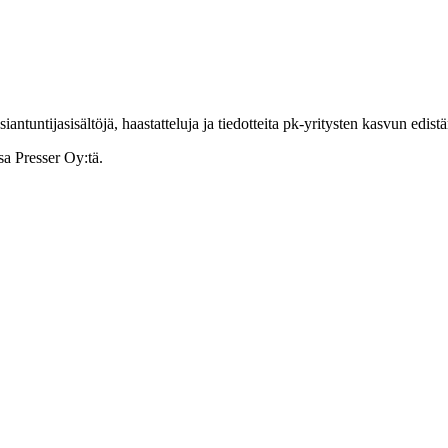
ntuntijasisältöjä, haastatteluja ja tiedotteita pk-yritysten kasvun edist
sa Presser Oy:tä.