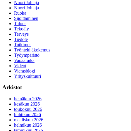
Nuori Johtaja
Nuori Johtaja
Ruoka
Sijoittaminen
Talous
Tekoäly
Terveys
Tiedote
Tutkimus
Työntekijäkokemus
Työympäristö
Vapaa-aika
Videot
Vierasblogi
Yrityskulttuuri
Arkistot
heinäkuu 2026
kesäkuu 2026
toukokuu 2026
huhtikuu 2026
maaliskuu 2026
helmikuu 2026
tammikuu 2026