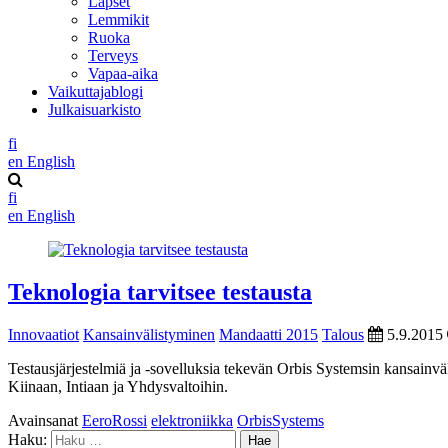
Lapset
Lemmikit
Ruoka
Terveys
Vapaa-aika
Vaikuttajablogi
Julkaisuarkisto
fi
en
English
fi
en
English
Teknologia tarvitsee testausta
Innovaatiot
Kansainvälistyminen
Mandaatti 2015
Talous
5.9.2015
Testausjärjestelmiä ja -sovelluksia tekevän Orbis Systemsin kansainv
Kiinaan, Intiaan ja Yhdysvaltoihin.
Avainsanat
EeroRossi
elektroniikka
OrbisSystems
Haku: