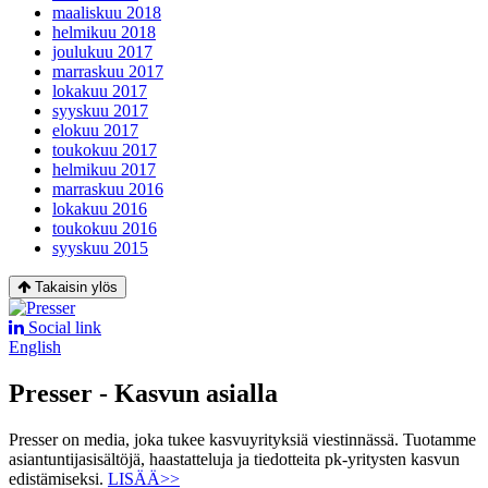
maaliskuu 2018
helmikuu 2018
joulukuu 2017
marraskuu 2017
lokakuu 2017
syyskuu 2017
elokuu 2017
toukokuu 2017
helmikuu 2017
marraskuu 2016
lokakuu 2016
toukokuu 2016
syyskuu 2015
Takaisin ylös
Social link
English
Presser - Kasvun asialla
Presser on media, joka tukee kasvuyrityksiä viestinnässä. Tuotamme
asiantuntijasisältöjä, haastatteluja ja tiedotteita pk-yritysten kasvun
edistämiseksi.
LISÄÄ>>