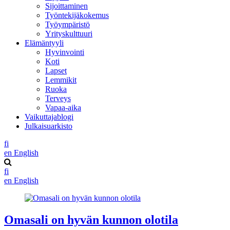
Sijoittaminen
Työntekijäkokemus
Työympäristö
Yrityskulttuuri
Elämäntyyli
Hyvinvointi
Koti
Lapset
Lemmikit
Ruoka
Terveys
Vapaa-aika
Vaikuttajablogi
Julkaisuarkisto
fi
en
English
fi
en
English
Omasali on hyvän kunnon olotila