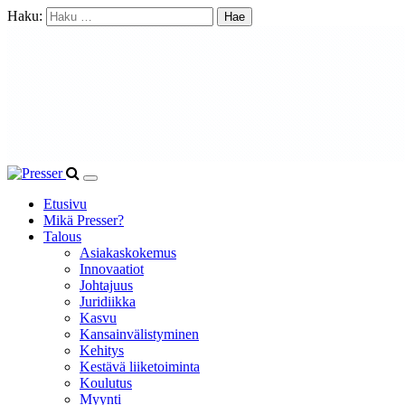
Haku:
Etusivu
Mikä Presser?
Talous
Asiakaskokemus
Innovaatiot
Johtajuus
Juridiikka
Kasvu
Kansainvälistyminen
Kehitys
Kestävä liiketoiminta
Koulutus
Myynti