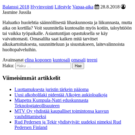
Balanssi 2018
Hyvinvointi
Lifestyle
Vapaa-aika
28.8.2018
Jasmine Jussila
Haluatko huolehtia säännöllisestä lihaskunnosta ja liikunnasta, mutta
aika on kortilla? Voit suunnitella kuntosalin myös kotiin, taloyhtiöön
tai vaikka työpaikalle. Asiantuntijan opastuksella se käy
vaivattomasti. Omasalilta saat kaiken mitä tarvitset
alkukartoituksesta, suunnitteluun ja sisustukseen, laitevalinnoista
huoltopalveluihin.
Avainsanat
elina koponen
kuntosali
omasali
treeni
Haku:
Viimeisimmät artikkelit
Luottamuksesta juristin tärkein pääoma
Uusi alkoholilaki pidentää Alkojen aukioloaikoja
Miapetra Kumpula-Natri eduskunnasta
Teknologiateollisuuteen
MTV Oy yhdistää kaupalliset toimintonsa kasvun
vauhdittamiseksi
Rud Pedersen ja Tekir yhdistyivät: uudeksi nimeksi Rud
Pedersen Finland