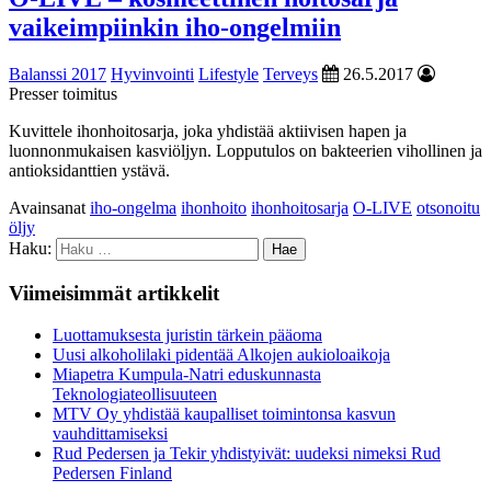
vaikeimpiinkin iho-ongelmiin
Balanssi 2017
Hyvinvointi
Lifestyle
Terveys
26.5.2017
Presser toimitus
Kuvittele ihonhoitosarja, joka yhdistää aktiivisen hapen ja
luonnonmukaisen kasviöljyn. Lopputulos on bakteerien vihollinen ja
antioksidanttien ystävä.
Avainsanat
iho-ongelma
ihonhoito
ihonhoitosarja
O-LIVE
otsonoitu
öljy
Haku:
Viimeisimmät artikkelit
Luottamuksesta juristin tärkein pääoma
Uusi alkoholilaki pidentää Alkojen aukioloaikoja
Miapetra Kumpula-Natri eduskunnasta
Teknologiateollisuuteen
MTV Oy yhdistää kaupalliset toimintonsa kasvun
vauhdittamiseksi
Rud Pedersen ja Tekir yhdistyivät: uudeksi nimeksi Rud
Pedersen Finland