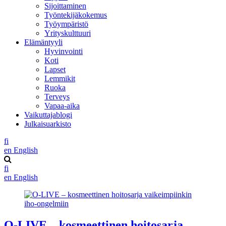
Sijoittaminen
Työntekijäkokemus
Työympäristö
Yrityskulttuuri
Elämäntyyli
Hyvinvointi
Koti
Lapset
Lemmikit
Ruoka
Terveys
Vapaa-aika
Vaikuttajablogi
Julkaisuarkisto
fi
en
English
fi
en
English
O-LIVE – kosmeettinen hoitosarja