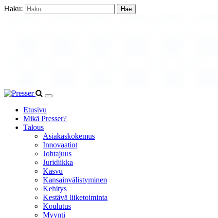
Haku:
Etusivu
Mikä Presser?
Talous
Asiakaskokemus
Innovaatiot
Johtajuus
Juridiikka
Kasvu
Kansainvälistyminen
Kehitys
Kestävä liiketoiminta
Koulutus
Myynti