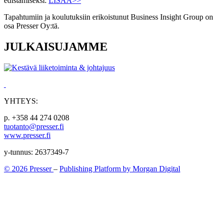
edistämiseksi.
LISÄÄ>>
Tapahtumiin ja koulutuksiin erikoistunut Business Insight Group on
osa Presser Oy:tä.
JULKAISUJAMME
YHTEYS:
p. +358 44 274 0208
tuotanto@presser.fi
www.presser.fi
y-tunnus: 2637349-7
© 2026 Presser
–
Publishing Platform by Morgan Digital