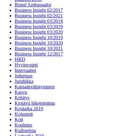
Brand Ambassador
Business Insight 02/2017
Business Insight 02/2021
Business Insight 03/2018
Business Insight 03/2019
Business Insight 03/2020
Business Insight 10/2019
Business Insight 10/2020
Business Insight 10/2021
Business Insight 12/2017
HRD
Hyvinvointi
Innovaatiot
Johtajuus
Juridiikka
Kansainvälistyminen
Kasvu
Kehitys
Kestävä liiketoiminta
Kesäaika 2019
Kolumnit
Koti
Koulutus
Kulisseissa
Laatuaika 2016