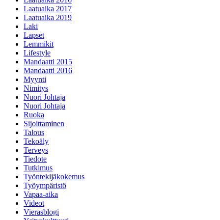
Laatuaika 2017
Laatuaika 2019
Laki
Lapset
Lemmikit
Lifestyle
Mandaatti 2015
Mandaatti 2016
Myynti
Nimitys
Nuori Johtaja
Nuori Johtaja
Ruoka
Sijoittaminen
Talous
Tekoäly
Terveys
Tiedote
Tutkimus
Työntekijäkokemus
Työympäristö
Vapaa-aika
Videot
Vierasblogi