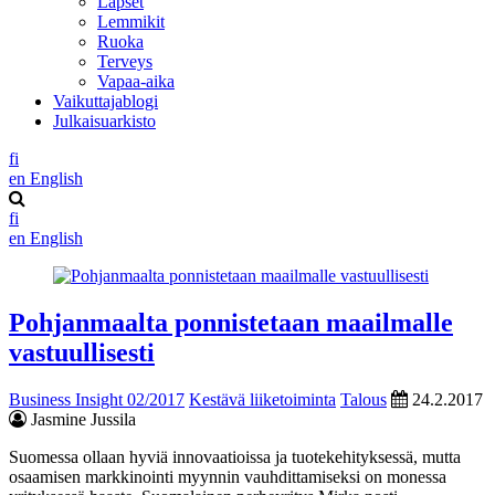
Lapset
Lemmikit
Ruoka
Terveys
Vapaa-aika
Vaikuttajablogi
Julkaisuarkisto
fi
en
English
fi
en
English
Pohjanmaalta ponnistetaan maailmalle
vastuullisesti
Business Insight 02/2017
Kestävä liiketoiminta
Talous
24.2.2017
Jasmine Jussila
Suomessa ollaan hyviä innovaatioissa ja tuotekehityksessä, mutta
osaamisen markkinointi myynnin vauhdittamiseksi on monessa