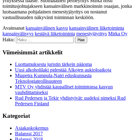
yrityksessä haaste. Suomalainen perheyritys Mirka nosti
toimitusjohtajakseen kansainvälisen markkinoinnin osaajan, jonka
luotsaamana pohjalainen menestyjäyritys on nostanut
vastuullisuuden näkyvästi toiminnan keskiöön.
Avainsanat
kansainvälinen kasvu
kansainvälinen liiketoiminta
kansainvälisyys
kestävä liiketoiminta
menestyjäyritys
Mirka Oy
Haku:
Viimeisimmät artikkelit
Luottamuksesta juristin tärkein pääoma
Uusi alkoholilaki pidentää Alkojen aukioloaikoja
Miapetra Kumpula-Natri eduskunnasta
Teknologiateollisuuteen
MTV Oy yhdistää kaupalliset toimintonsa kasvun
vauhdittamiseksi
Rud Pedersen ja Tekir yhdistyivät: uudeksi nimeksi Rud
Pedersen Finland
Kategoriat
Asiakaskokemus
Balanssi 2017
Balanssi 2018