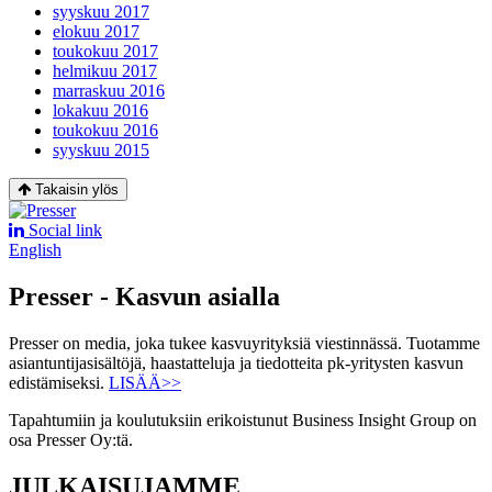
syyskuu 2017
elokuu 2017
toukokuu 2017
helmikuu 2017
marraskuu 2016
lokakuu 2016
toukokuu 2016
syyskuu 2015
Takaisin ylös
Social link
English
Presser - Kasvun asialla
Presser on media, joka tukee kasvuyrityksiä viestinnässä. Tuotamme
asiantuntijasisältöjä, haastatteluja ja tiedotteita pk-yritysten kasvun
edistämiseksi.
LISÄÄ>>
Tapahtumiin ja koulutuksiin erikoistunut Business Insight Group on
osa Presser Oy:tä.
JULKAISUJAMME