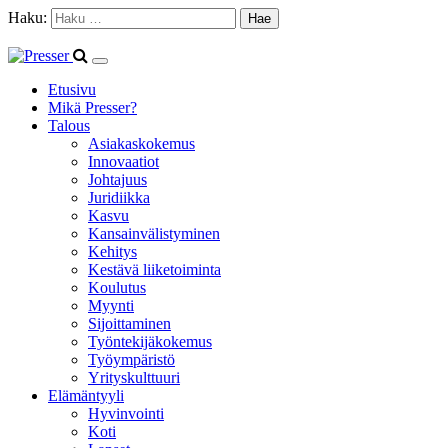
Haku:
Etusivu
Mikä Presser?
Talous
Asiakaskokemus
Innovaatiot
Johtajuus
Juridiikka
Kasvu
Kansainvälistyminen
Kehitys
Kestävä liiketoiminta
Koulutus
Myynti
Sijoittaminen
Työntekijäkokemus
Työympäristö
Yrityskulttuuri
Elämäntyyli
Hyvinvointi
Koti