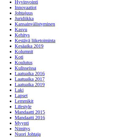
Hyvinvointi
Innovaatiot
Johtajuus
Juridiikka
Kansainvälistyminen
Kasvu
Kehitys
Kestävä liiketoiminta
Kesäaika 2019
Kolumnit
Koti
Koulutus
Kulisseissa
Laatuaika 2016
Laatuaika 2017
Laatuaika 2019
Laki
Lapset
Lemmikit
Lifestyle
Mandaatti 2015
Mandaatti 2016
Myynti
Nimitys
Nuori Johtaja