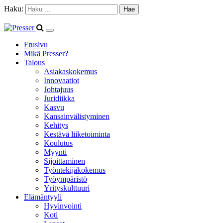
Haku:
Etusivu
Mikä Presser?
Talous
Asiakaskokemus
Innovaatiot
Johtajuus
Juridiikka
Kasvu
Kansainvälistyminen
Kehitys
Kestävä liiketoiminta
Koulutus
Myynti
Sijoittaminen
Työntekijäkokemus
Työympäristö
Yrityskulttuuri
Elämäntyyli
Hyvinvointi
Koti