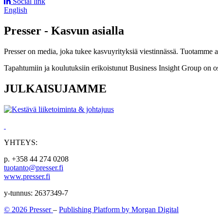
Social link
English
Presser - Kasvun asialla
Presser on media, joka tukee kasvuyrityksiä viestinnässä. Tuotamme asia
Tapahtumiin ja koulutuksiin erikoistunut Business Insight Group on o
JULKAISUJAMME
YHTEYS:
p. +358 44 274 0208
tuotanto@presser.fi
www.presser.fi
y-tunnus: 2637349-7
© 2026 Presser
–
Publishing Platform by Morgan Digital