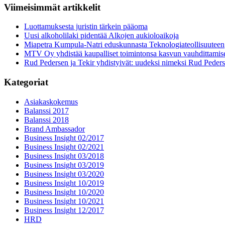
Viimeisimmät artikkelit
Luottamuksesta juristin tärkein pääoma
Uusi alkoholilaki pidentää Alkojen aukioloaikoja
Miapetra Kumpula-Natri eduskunnasta Teknologiateollisuuteen
MTV Oy yhdistää kaupalliset toimintonsa kasvun vauhdittamis
Rud Pedersen ja Tekir yhdistyivät: uudeksi nimeksi Rud Peder
Kategoriat
Asiakaskokemus
Balanssi 2017
Balanssi 2018
Brand Ambassador
Business Insight 02/2017
Business Insight 02/2021
Business Insight 03/2018
Business Insight 03/2019
Business Insight 03/2020
Business Insight 10/2019
Business Insight 10/2020
Business Insight 10/2021
Business Insight 12/2017
HRD