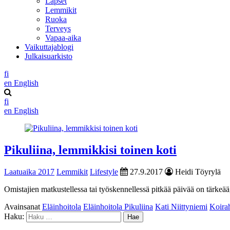
Lapset
Lemmikit
Ruoka
Terveys
Vapaa-aika
Vaikuttajablogi
Julkaisuarkisto
fi
en
English
fi
en
English
Pikuliina, lemmikkisi toinen koti
Laatuaika 2017
Lemmikit
Lifestyle
27.9.2017
Heidi Töyrylä
Omistajien matkustellessa tai työskennellessä pitkää päivää on tärkeää, e
Avainsanat
Eläinhoitola
Eläinhoitola Pikuliina
Kati Niittyniemi
Koirah
Haku: