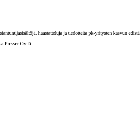
ntuntijasisältöjä, haastatteluja ja tiedotteita pk-yritysten kasvun edist
sa Presser Oy:tä.