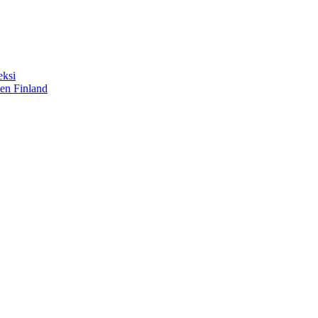
eksi
sen Finland