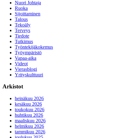
Nuori Johtaja
Ruoka
Sijoittaminen
Talous
Tekoäly
Terveys
Tiedote
Tutkimus
Työntekijäkokemus
Työympäristö
Vapaa-aika
Videot
Vierasblogi
Yrityskulttuuri
Arkistot
heinäkuu 2026
kesäkuu 2026
toukokuu 2026
huhtikuu 2026
maaliskuu 2026
helmikuu 2026
tammikuu 2026
joulukuu 2025