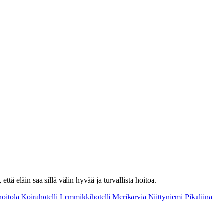
ttä eläin saa sillä välin hyvää ja turvallista hoitoa.
oitola
Koirahotelli
Lemmikkihotelli
Merikarvia
Niittyniemi
Pikuliina