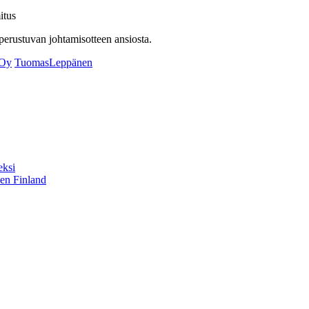
itus
erustuvan johtamisotteen ansiosta.
aOy
TuomasLeppänen
eksi
sen Finland