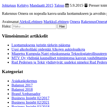
Johtajuus
Kehitys
Mandaatti 2015
Talous
5.9.2015
Presser toim
Rakennus Omera on nopealla kasvu-uralla luottamukseen ja arvoihin p
Avainsanat
AleksiLehtinen
MarkkuLehtinen
Omera
RakennusOmer
Haku:
Viimeisimmät artikkelit
Luottamuksesta juristin tärkein pääoma
Uusi alkoholilaki pidentää Alkojen aukioloaikoja
Miapetra Kumpula-Natri eduskunnasta Teknologiateollisuuteen
MTV Oy yhdistää kaupalliset toimintonsa kasvun vauhdittamis
Rud Pedersen ja Tekir yhdistyivät: uudeksi nimeksi Rud Peder
Kategoriat
Asiakaskokemus
Balanssi 2017
Balanssi 2018
Brand Ambassador
Business Insight 02/2017
Business Insight 02/2021
Business Insight 03/2018