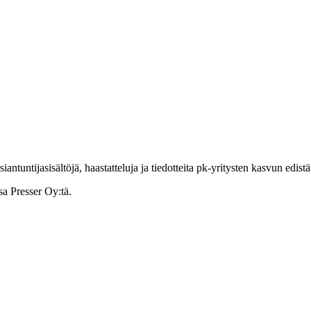
ntuntijasisältöjä, haastatteluja ja tiedotteita pk-yritysten kasvun edist
sa Presser Oy:tä.