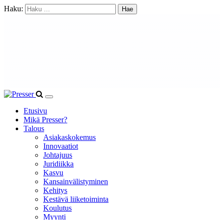
Haku:
Etusivu
Mikä Presser?
Talous
Asiakaskokemus
Innovaatiot
Johtajuus
Juridiikka
Kasvu
Kansainvälistyminen
Kehitys
Kestävä liiketoiminta
Koulutus
Myynti