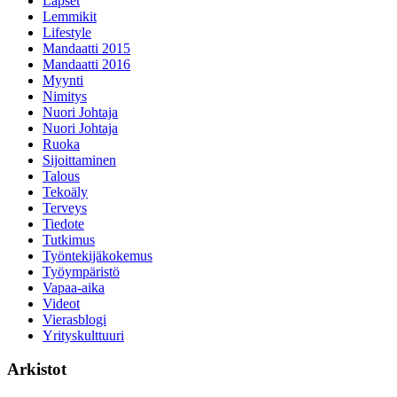
Lapset
Lemmikit
Lifestyle
Mandaatti 2015
Mandaatti 2016
Myynti
Nimitys
Nuori Johtaja
Nuori Johtaja
Ruoka
Sijoittaminen
Talous
Tekoäly
Terveys
Tiedote
Tutkimus
Työntekijäkokemus
Työympäristö
Vapaa-aika
Videot
Vierasblogi
Yrityskulttuuri
Arkistot