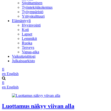
Sijoittaminen
Työntekijäkokemus
Työympäristö
Yrityskulttuuri
Elämäntyyli
Hyvinvointi
Koti
Lapset
Lemmikit
Ruoka
Terveys
Vapaa-aika
Vaikuttajablogi
Julkaisuarkisto
fi
en
English
fi
en
English
Luottamus näkyy viivan alla