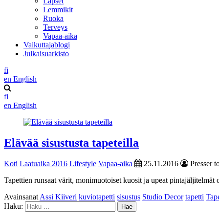
Lapset
Lemmikit
Ruoka
Terveys
Vapaa-aika
Vaikuttajablogi
Julkaisuarkisto
fi
en
English
fi
en
English
Elävää sisustusta tapeteilla
Koti
Laatuaika 2016
Lifestyle
Vapaa-aika
25.11.2016
Presser t
Tapettien runsaat värit, monimuotoiset kuosit ja upeat pintajäljitelmät o
Avainsanat
Assi Kiiveri
kuviotapetti
sisustus
Studio Decor
tapetti
Tape
Haku: