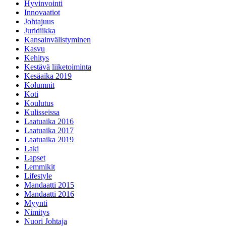
Hyvinvointi
Innovaatiot
Johtajuus
Juridiikka
Kansainvälistyminen
Kasvu
Kehitys
Kestävä liiketoiminta
Kesäaika 2019
Kolumnit
Koti
Koulutus
Kulisseissa
Laatuaika 2016
Laatuaika 2017
Laatuaika 2019
Laki
Lapset
Lemmikit
Lifestyle
Mandaatti 2015
Mandaatti 2016
Myynti
Nimitys
Nuori Johtaja