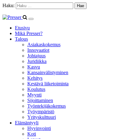
Haku:
Etusivu
Mikä Presser?
Talous
Asiakaskokemus
Innovaatiot
Johtajuus
Juridiikka
Kasvu
Kansainvälistyminen
Kehitys
Kestävä liiketoiminta
Koulutus
Myynti
Sijoittaminen
Työntekijäkokemus
Työympäristö
Yrityskulttuuri
Elämäntyyli
Hyvinvointi
Koti