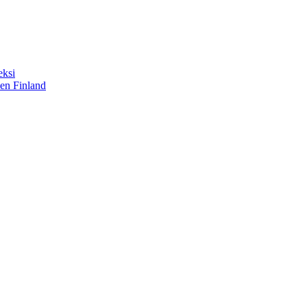
eksi
sen Finland