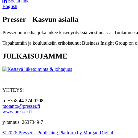
Social link
English
Presser - Kasvun asialla
Presser on media, joka tukee kasvuyrityksiä viestinnässä. Tuotamme asia
Tapahtumiin ja koulutuksiin erikoistunut Business Insight Group on o
JULKAISUJAMME
YHTEYS:
p. +358 44 274 0208
tuotanto@presser.fi
www.presser.fi
y-tunnus: 2637349-7
© 2026 Presser
–
Publishing Platform by Morgan Digital