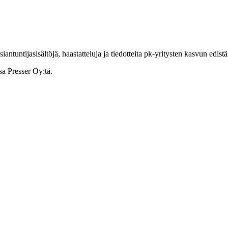
ntuntijasisältöjä, haastatteluja ja tiedotteita pk-yritysten kasvun edist
sa Presser Oy:tä.