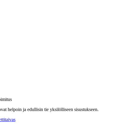
oimitus
vat helpoin ja edullisin tie yksilölliseen sisustukseen.
ttitaivas