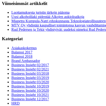
Viimeisimmät artikkelit
Luottamuksesta juristin tärkein pääoma
Uusi alkoholilaki pidentää Alkojen aukioloaikoja
Miapetra Kumpula-Natri eduskunnasta Teknologiateollisuuteen
MTV Oy yhdistää kaupalliset toimintonsa kasvun vauhdittamis
Rud Pedersen ja Tekir yhdistyivät: uudeksi nimeksi Rud Peder
Kategoriat
Asiakaskokemus
Balanssi 2017
Balanssi 2018
Brand Ambassador
Business Insight 02/2017
Business Insight 02/2021
Business Insight 03/2018
Business Insight 03/2019
Business Insight 03/2020
Business Insight 10/2019
Business Insight 10/2020
Business Insight 10/2021
Business Insight 12/2017
HRD