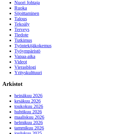
Nuori Johtaja
Ruoka
Sijoittaminen
Talous
Tekoäly
Terveys
Tiedote
Tutkimus
Työntekijäkokemus
Työympäristö
Vapaa-aika
Videot
Vierasblogi
Yrityskulttuuri
Arkistot
heinäkuu 2026
kesäkuu 2026
toukokuu 2026
huhtikuu 2026
maaliskuu 2026
helmikuu 2026
tammikuu 2026
joulukuu 2025