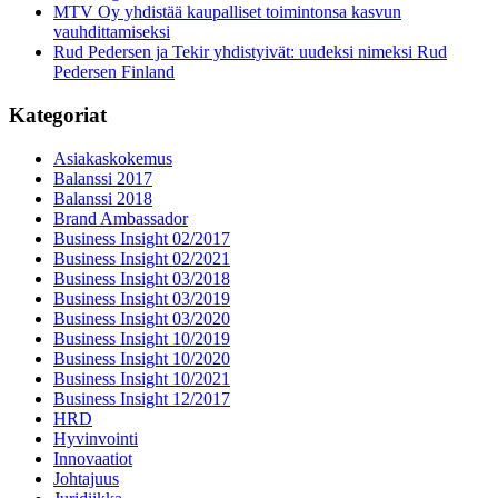
MTV Oy yhdistää kaupalliset toimintonsa kasvun
vauhdittamiseksi
Rud Pedersen ja Tekir yhdistyivät: uudeksi nimeksi Rud
Pedersen Finland
Kategoriat
Asiakaskokemus
Balanssi 2017
Balanssi 2018
Brand Ambassador
Business Insight 02/2017
Business Insight 02/2021
Business Insight 03/2018
Business Insight 03/2019
Business Insight 03/2020
Business Insight 10/2019
Business Insight 10/2020
Business Insight 10/2021
Business Insight 12/2017
HRD
Hyvinvointi
Innovaatiot
Johtajuus