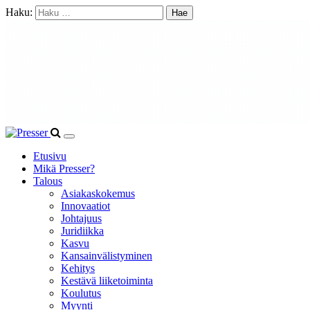
Haku:
Etusivu
Mikä Presser?
Talous
Asiakaskokemus
Innovaatiot
Johtajuus
Juridiikka
Kasvu
Kansainvälistyminen
Kehitys
Kestävä liiketoiminta
Koulutus
Myynti