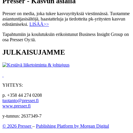
Presser - Kasvun asialla
Presser on media, joka tukee kasvuyrityksiä viestinnässä. Tuotamme
asiantuntijasisältöjä, haastatteluja ja tiedotteita pk-yritysten kasvun
edistämiseksi.
LISÄÄ>>
Tapahtumiin ja koulutuksiin erikoistunut Business Insight Group on
osa Presser Oy:tä.
JULKAISUJAMME
YHTEYS:
p. +358 44 274 0208
tuotanto@presser.fi
www.presser.fi
y-tunnus: 2637349-7
© 2026 Presser
–
Publishing Platform by Morgan Digital