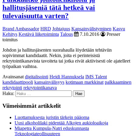
hallitusjäseniä tätä hetkeä vai
tulevaisuutta varten?
Brand Ambassador
HRD
Johtajuus
Kansainvälistyminen
Kasvu
Kehitys
Kestävä liiketoiminta
Talous
7.10.2016
Presser
toimitus
Johdon ja hallitusjäsenten suorahaulla löydetään tehtäviin
sopivimmat kandidaatit. Nekin, joita ei perinteisistä
rekrytointikanavista tavoiteta tai jotka eivät aktiivisesti ole ajatelleet
työpaikan vaihtoa.
Avainsanat
digitalisointi
Heidi Hannuksela
IMS Talent
kandidaattipooli
kansainvälisyys
kotimaan markkinat
palkkaaminen
rekrytointi
rekrytointikanava
Haku:
Viimeisimmät artikkelit
Luottamuksesta juristin tärkein pääoma
Uusi alkoholilaki pidentää Alkojen aukioloaikoja
Miapetra Kumpula-Natri eduskunnasta
Teknologiateollisuuteen