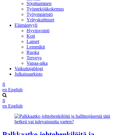
Sijoittaminen
Työntekijäkokemus
Työympäristö
Yrityskulttuuri
Elämäntyyli
Hyvinvointi
Koti
Lapset
Lemmikit
Ruoka
Terveys
Vapaa-aika
Vaikuttajablogi
Julkaisuarkisto
fi
en
English
fi
en
English
Palkkaatko johtohenkilöitä ja