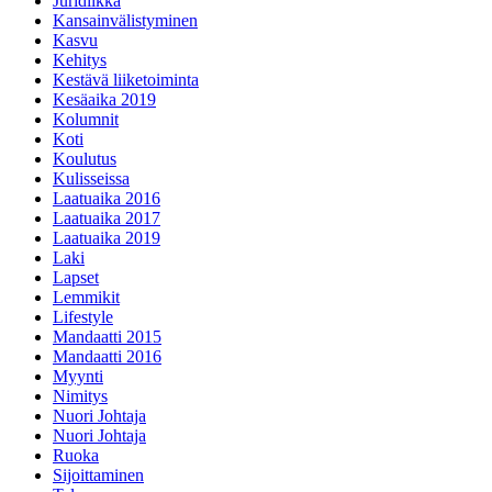
Juridiikka
Kansainvälistyminen
Kasvu
Kehitys
Kestävä liiketoiminta
Kesäaika 2019
Kolumnit
Koti
Koulutus
Kulisseissa
Laatuaika 2016
Laatuaika 2017
Laatuaika 2019
Laki
Lapset
Lemmikit
Lifestyle
Mandaatti 2015
Mandaatti 2016
Myynti
Nimitys
Nuori Johtaja
Nuori Johtaja
Ruoka
Sijoittaminen