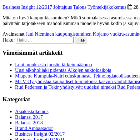
Business Insight 12/2017
Johtajuus
Talous
Työntekijäkokemus
28
Mitä on hyvä kaupunki­asuminen? Mikä suoma­laisessa asumisessa mak
päivittäin tarjotakseen mahdollisimman monelle hyvän kodin ja sujuvu
Avainsanat
Jani Nieminen
kaupungistuminen
Kojamo
vuokra-asumin
Haku:
Viimeisimmät artikkelit
Luottamuksesta juristin tärkein pääoma
Uusi alkoholilaki pidentää Alkojen aukioloaikoja
Miapetra Kumpula-Natri eduskunnasta Teknologiateollisuuteen
MTV Oy yhdistää kaupalliset toimintonsa kasvun vauhdittamis
Rud Pedersen ja Tekir yhdistyivät: uudeksi nimeksi Rud Peder
Kategoriat
Asiakaskokemus
Balanssi 2017
Balanssi 2018
Brand Ambassador
Business Insight 02/2017
Business Insight 02/2021