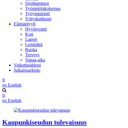
Sijoittaminen
Työntekijäkokemus
Työympäristö
Yrityskulttuuri
Elämäntyyli
Hyvinvointi
Koti
Lapset
Lemmikit
Ruoka
Terveys
Vapaa-aika
Vaikuttajablogi
Julkaisuarkisto
fi
en
English
fi
en
English
Kaupunkiseudun tulevaisuus