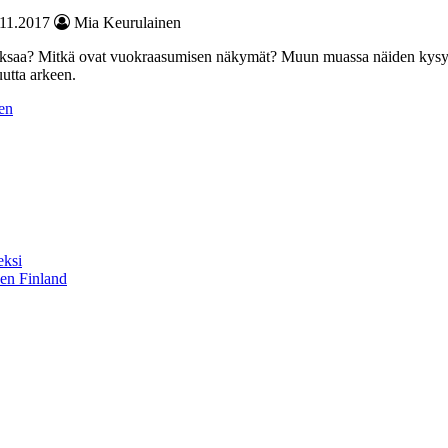
.11.2017
Mia Keurulainen
saa? Mitkä ovat vuok­ra­asumisen näkymät? Muun muassa näiden kysymy
utta arkeen.
en
eksi
sen Finland