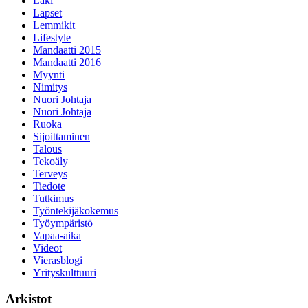
Laki
Lapset
Lemmikit
Lifestyle
Mandaatti 2015
Mandaatti 2016
Myynti
Nimitys
Nuori Johtaja
Nuori Johtaja
Ruoka
Sijoittaminen
Talous
Tekoäly
Terveys
Tiedote
Tutkimus
Työntekijäkokemus
Työympäristö
Vapaa-aika
Videot
Vierasblogi
Yrityskulttuuri
Arkistot