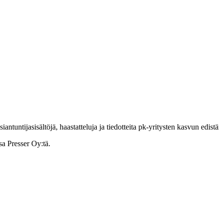
ntuntijasisältöjä, haastatteluja ja tiedotteita pk-yritysten kasvun edist
sa Presser Oy:tä.