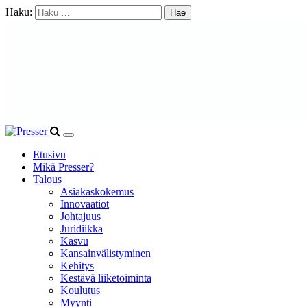
Haku:
Etusivu
Mikä Presser?
Talous
Asiakaskokemus
Innovaatiot
Johtajuus
Juridiikka
Kasvu
Kansainvälistyminen
Kehitys
Kestävä liiketoiminta
Koulutus
Myynti