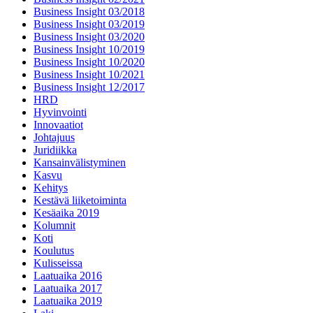
Business Insight 03/2018
Business Insight 03/2019
Business Insight 03/2020
Business Insight 10/2019
Business Insight 10/2020
Business Insight 10/2021
Business Insight 12/2017
HRD
Hyvinvointi
Innovaatiot
Johtajuus
Juridiikka
Kansainvälistyminen
Kasvu
Kehitys
Kestävä liiketoiminta
Kesäaika 2019
Kolumnit
Koti
Koulutus
Kulisseissa
Laatuaika 2016
Laatuaika 2017
Laatuaika 2019