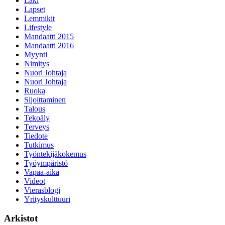
Laki
Lapset
Lemmikit
Lifestyle
Mandaatti 2015
Mandaatti 2016
Myynti
Nimitys
Nuori Johtaja
Nuori Johtaja
Ruoka
Sijoittaminen
Talous
Tekoäly
Terveys
Tiedote
Tutkimus
Työntekijäkokemus
Työympäristö
Vapaa-aika
Videot
Vierasblogi
Yrityskulttuuri
Arkistot