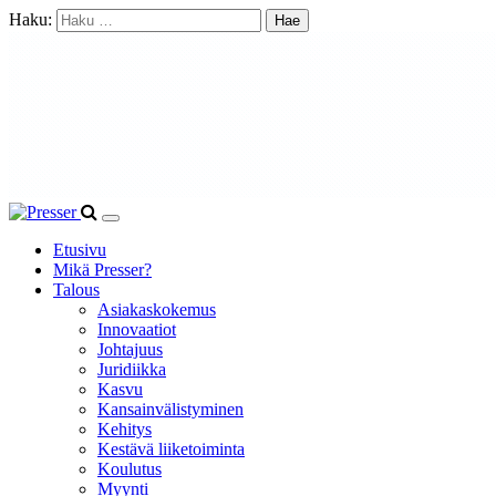
Haku:
Etusivu
Mikä Presser?
Talous
Asiakaskokemus
Innovaatiot
Johtajuus
Juridiikka
Kasvu
Kansainvälistyminen
Kehitys
Kestävä liiketoiminta
Koulutus
Myynti