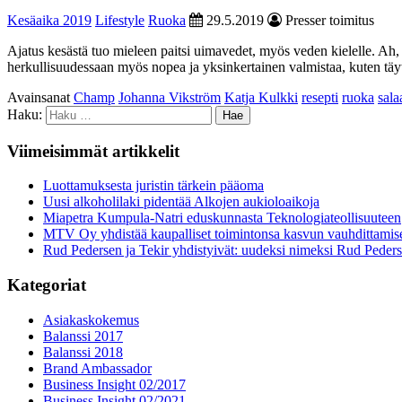
Kesäaika 2019
Lifestyle
Ruoka
29.5.2019
Presser toimitus
Ajatus kesästä tuo mieleen paitsi uimavedet, myös veden kielelle. Ah, r
herkullisuudessaan myös nopea ja yksinkertainen valmistaa, kuten täytet
Avainsanat
Champ
Johanna Vikström
Katja Kulkki
resepti
ruoka
salaa
Haku:
Viimeisimmät artikkelit
Luottamuksesta juristin tärkein pääoma
Uusi alkoholilaki pidentää Alkojen aukioloaikoja
Miapetra Kumpula-Natri eduskunnasta Teknologiateollisuuteen
MTV Oy yhdistää kaupalliset toimintonsa kasvun vauhdittamis
Rud Pedersen ja Tekir yhdistyivät: uudeksi nimeksi Rud Peder
Kategoriat
Asiakaskokemus
Balanssi 2017
Balanssi 2018
Brand Ambassador
Business Insight 02/2017
Business Insight 02/2021