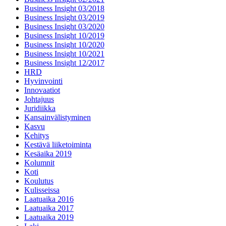
Business Insight 03/2018
Business Insight 03/2019
Business Insight 03/2020
Business Insight 10/2019
Business Insight 10/2020
Business Insight 10/2021
Business Insight 12/2017
HRD
Hyvinvointi
Innovaatiot
Johtajuus
Juridiikka
Kansainvälistyminen
Kasvu
Kehitys
Kestävä liiketoiminta
Kesäaika 2019
Kolumnit
Koti
Koulutus
Kulisseissa
Laatuaika 2016
Laatuaika 2017
Laatuaika 2019