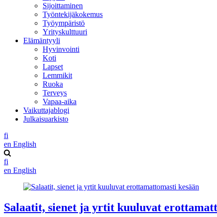
Sijoittaminen
Työntekijäkokemus
Työympäristö
Yrityskulttuuri
Elämäntyyli
Hyvinvointi
Koti
Lapset
Lemmikit
Ruoka
Terveys
Vapaa-aika
Vaikuttajablogi
Julkaisuarkisto
fi
en
English
fi
en
English
Salaatit, sienet ja yrtit kuuluvat erottama