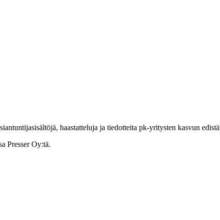
ntuntijasisältöjä, haastatteluja ja tiedotteita pk-yritysten kasvun edist
sa Presser Oy:tä.