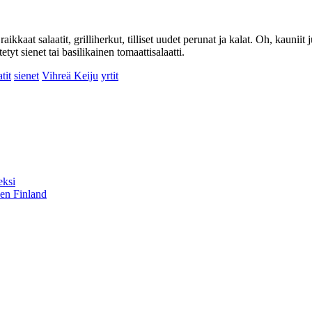
aikkaat salaatit, grilliherkut, tilliset uudet perunat ja kalat. Oh, kaun
yt sienet tai basilikainen tomaattisalaatti.
tit
sienet
Vihreä Keiju
yrtit
eksi
sen Finland