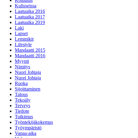
Koulutus
Kulisseissa
Laatuaika 2016
Laatuaika 2017
Laatuaika 2019
Laki
Lapset
Lemmikit
Lifestyle
Mandaatti 2015
Mandaatti 2016
Myynti
Nimitys
Nuori Johtaja
Nuori Johtaja
Ruoka
Sijoittaminen
Talous
Tekoäly
Terveys
Tiedote
Tutkimus
Työntekijäkokemus
Työympäristö
Vapaa-aika