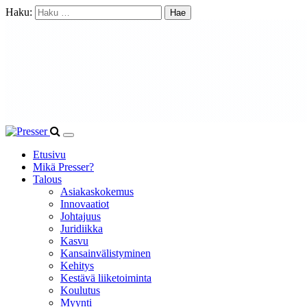
Haku:
Etusivu
Mikä Presser?
Talous
Asiakaskokemus
Innovaatiot
Johtajuus
Juridiikka
Kasvu
Kansainvälistyminen
Kehitys
Kestävä liiketoiminta
Koulutus
Myynti