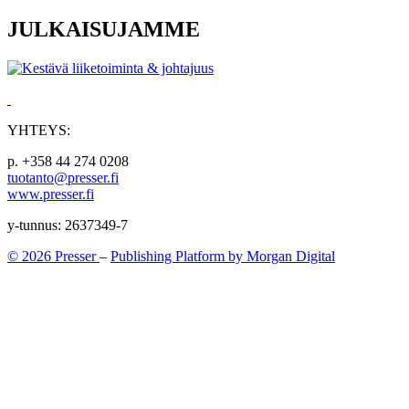
JULKAISUJAMME
YHTEYS:
p. +358 44 274 0208
tuotanto@presser.fi
www.presser.fi
y-tunnus: 2637349-7
© 2026 Presser
–
Publishing Platform by Morgan Digital