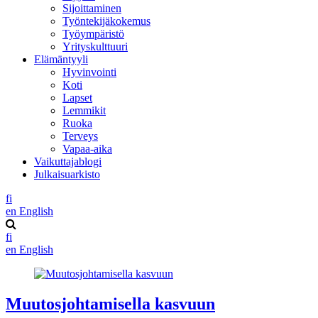
Sijoittaminen
Työntekijäkokemus
Työympäristö
Yrityskulttuuri
Elämäntyyli
Hyvinvointi
Koti
Lapset
Lemmikit
Ruoka
Terveys
Vapaa-aika
Vaikuttajablogi
Julkaisuarkisto
fi
en
English
fi
en
English
Muutosjohtamisella kasvuun