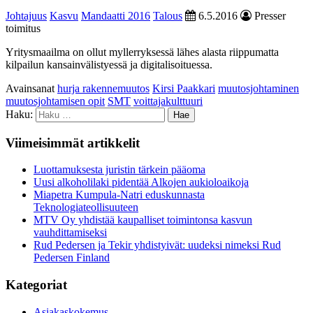
Johtajuus
Kasvu
Mandaatti 2016
Talous
6.5.2016
Presser
toimitus
Yritysmaailma on ollut myllerryksessä lähes alasta riippumatta
kilpailun kansainvälistyessä ja digitalisoituessa.
Avainsanat
hurja rakennemuutos
Kirsi Paakkari
muutosjohtaminen
muutosjohtamisen opit
SMT
voittajakulttuuri
Haku:
Viimeisimmät artikkelit
Luottamuksesta juristin tärkein pääoma
Uusi alkoholilaki pidentää Alkojen aukioloaikoja
Miapetra Kumpula-Natri eduskunnasta
Teknologiateollisuuteen
MTV Oy yhdistää kaupalliset toimintonsa kasvun
vauhdittamiseksi
Rud Pedersen ja Tekir yhdistyivät: uudeksi nimeksi Rud
Pedersen Finland
Kategoriat
Asiakaskokemus