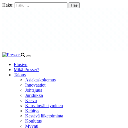
Haku:
Etusivu
Mikä Presser?
Talous
Asiakaskokemus
Innovaatiot
Johtajuus
Juridiikka
Kasvu
Kansainvälistyminen
Kehitys
Kestävä liiketoiminta
Koulutus
Myynti