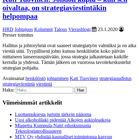
oivaltaa, on strategiaviestintäkin
helpompaa
HRD
Johtajuus
Kolumnit
Talous
Vierasblogi
23.1.2020
Presser toimitus
Hallitus ja johtoryhmä ovat saaneet strategiatyön valmiiksi ja on aika
viestiä siitä. Tyypillisesti johto kutsuu henkilöstön koko päivän
mittaiseen lanseerauspäivään, jossa strategia jalkautetaan kaikille
kerralla ja yhdessä. Tämän jälkeen on vuorossa tavoitekeskustelut
strategian pohjalta.
Avainsanat
henkilöstö
johtaminen
Kati Tuovinen
strategiauudistus
strategiaviestintä
viestintä
Haku:
Viimeisimmät artikkelit
Luottamuksesta juristin tärkein pääoma
Uusi alkoholilaki pidentää Alkojen aukioloaikoja
Miapetra Kumpula-Natri eduskunnasta
Teknologiateollisuuteen
MTV Oy yhdistää kaupalliset toimintonsa kasvun