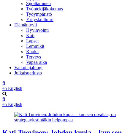
Sijoittaminen
Työntekijäkokemus
Työympäristö
Yrityskulttuuri
Elämäntyyli
Hyvinvointi
Koti
Lapset
Lemmikit
Ruoka
Terveys
Vapaa-aika
Vaikuttajablogi
Julkaisuarkisto
fi
en
English
fi
en
English
Kati Tuovinen: Johdon kupla – kun sen