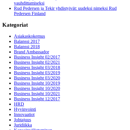
vauhdittamiseksi
Rud Pedersen ja Tekir yhdistyivät: uudeksi nimeksi Rud
Pedersen Finland
Kategoriat
Asiakaskokemus
Balanssi 2017
Balanssi 2018
Brand Ambassador
Business Insight 02/2017
Business Insight 02/2021
Business Insight 03/2018
Business Insight 03/2019
Business Insight 03/2020
Business Insight 10/2019
Business Insight 10/2020
Business Insight 10/2021
Business Insight 12/2017
HRD
Hyvinvointi
Innovaatiot
Johtajuus
Juridiikka