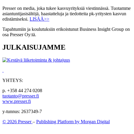
Presser on media, joka tukee kasvuyrityksiä viestinnässä. Tuotamme
asiantuntijasisältöjä, haastatteluja ja tiedotteita pk-yritysten kasvun
edistämiseksi.
LISÄÄ>>
Tapahtumiin ja koulutuksiin erikoistunut Business Insight Group on
osa Presser Oy:tä.
JULKAISUJAMME
YHTEYS:
p. +358 44 274 0208
tuotanto@presser.fi
www.presser.fi
y-tunnus: 2637349-7
© 2026 Presser
–
Publishing Platform by Morgan Digital