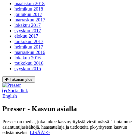
maaliskuu 2018
helmikuu 2018
joulukuu 2017
marraskuu 2017
lokakuu 2017
syyskuu 2017
elokuu 2017
toukokuu 2017
helmikuu 2017
marraskuu 2016
lokakuu 2016
toukokuu 2016
syyskuu 2015
Takaisin ylös
Social link
English
Presser - Kasvun asialla
Presser on media, joka tukee kasvuyrityksiä viestinnässä. Tuotamme
asiantuntijasisältöjä, haastatteluja ja tiedotteita pk-yritysten kasvun
edistämiseksi.
LISÄÄ>>