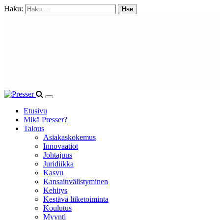
Haku:
Etusivu
Mikä Presser?
Talous
Asiakaskokemus
Innovaatiot
Johtajuus
Juridiikka
Kasvu
Kansainvälistyminen
Kehitys
Kestävä liiketoiminta
Koulutus
Myynti