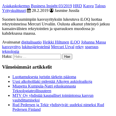
Asiakaskokemus
Business Insight 03/2019
HRD
Kasvu
Talous
Yrityskulttuuri
28.2.2019
Jasmine Jussila
Suomen kuumimpiin kasvuyrityksiin lukeutuva iLOQ luottaa
rekrytoinneissa Mercuri Urvaliin. Oulusta alkanut yhteistyö jatkuu
kansainvälisten rekrytointien ja sparrauksen muodossa jo
kahdeksassa maassa.
Avainsanat
digitalisaatio
Heikki Hiltunen
iLOQ
Johanna Massa
kasvuyritys
lukitusjärjestelmä
Mercuri Urval
rekry
sparraus
teknologia
Haku:
Viimeisimmät artikkelit
Luottamuksesta juristin tärkein pääoma
Uusi alkoholilaki pidentää Alkojen aukioloaikoja
Miapetra Kumpula-Natri eduskunnasta
Teknologiateollisuuteen
MTV Oy yhdistää kaupalliset toimintonsa kasvun
vauhdittamiseksi
Rud Pedersen ja Tekir yhdistyivät: uudeksi nimeksi Rud
Pedersen Finland