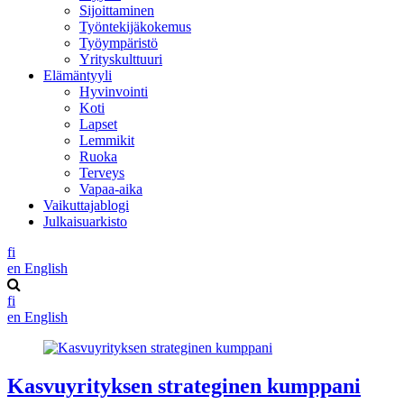
Sijoittaminen
Työntekijäkokemus
Työympäristö
Yrityskulttuuri
Elämäntyyli
Hyvinvointi
Koti
Lapset
Lemmikit
Ruoka
Terveys
Vapaa-aika
Vaikuttajablogi
Julkaisuarkisto
fi
en
English
fi
en
English
Kasvuyrityksen strateginen kumppani