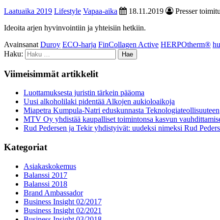
Laatuaika 2019
Lifestyle
Vapaa-aika
18.11.2019
Presser toimit
Ideoita arjen hyvinvointiin ja yhteisiin hetkiin.
Avainsanat
Duroy
ECO-harja
FinCollagen Active
HERPOtherm®
hu
Haku:
Viimeisimmät artikkelit
Luottamuksesta juristin tärkein pääoma
Uusi alkoholilaki pidentää Alkojen aukioloaikoja
Miapetra Kumpula-Natri eduskunnasta Teknologiateollisuuteen
MTV Oy yhdistää kaupalliset toimintonsa kasvun vauhdittamis
Rud Pedersen ja Tekir yhdistyivät: uudeksi nimeksi Rud Peder
Kategoriat
Asiakaskokemus
Balanssi 2017
Balanssi 2018
Brand Ambassador
Business Insight 02/2017
Business Insight 02/2021
Business Insight 03/2018