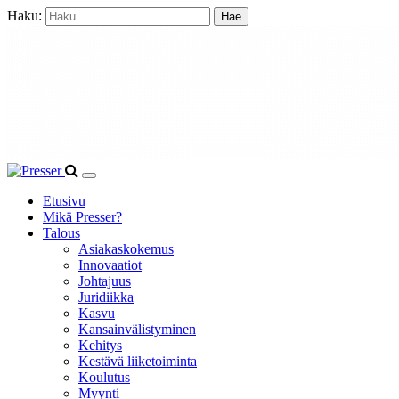
Haku:
Etusivu
Mikä Presser?
Talous
Asiakaskokemus
Innovaatiot
Johtajuus
Juridiikka
Kasvu
Kansainvälistyminen
Kehitys
Kestävä liiketoiminta
Koulutus
Myynti