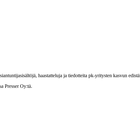
ntuntijasisältöjä, haastatteluja ja tiedotteita pk-yritysten kasvun edist
sa Presser Oy:tä.