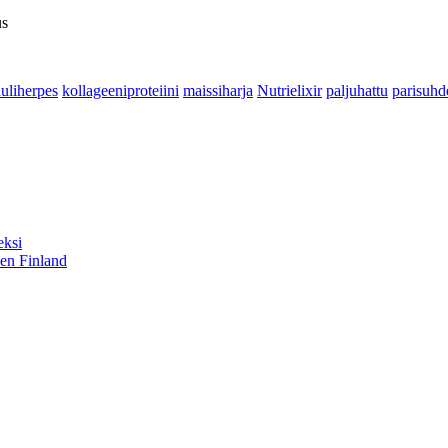
us
uliherpes
kollageeniproteiini
maissiharja
Nutrielixir
paljuhattu
parisuhd
eksi
sen Finland