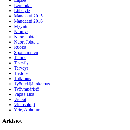
Lapset
Lemmikit
Lifestyle
Mandaatti 2015
Mandaatti 2016
Myynti
Nimitys
Nuori Johtaja
Nuori Johtaja
Ruoka
Sijoittaminen
Talous
Tekoäly
Terveys
Tiedote
Tutkimus
Työntekijäkokemus
Työympäristö
Vapaa-aika
Videot
Vierasblogi
Yrityskulttuuri
Arkistot