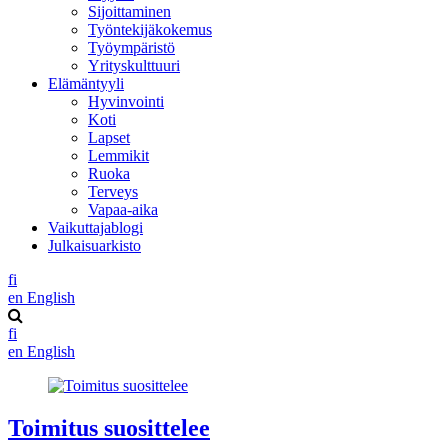
Sijoittaminen
Työntekijäkokemus
Työympäristö
Yrityskulttuuri
Elämäntyyli
Hyvinvointi
Koti
Lapset
Lemmikit
Ruoka
Terveys
Vapaa-aika
Vaikuttajablogi
Julkaisuarkisto
fi
en
English
fi
en
English
Toimitus suosittelee